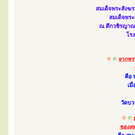
สมเด็จพระสังฆร
สมเด็จพระส
ณ ตึกวชิรญาณ-
โร
จากพระ
คือ
เมื
วัดบว
ของสม