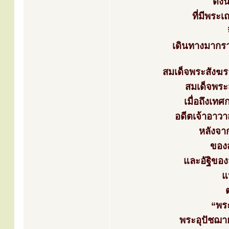
ดัง
ที่มีพระ
เดินทางมากร
สมเด็จพระสังฆร
สมเด็จพระส
เมื่อถึงเท
อดีตเจ้าอาวา
หลังจา
ของ
และอัฐิขอ
แ
“พระ
พระอุปัชฌา