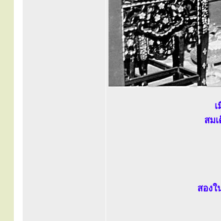
เ
สมเ
สองใน