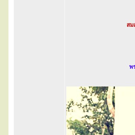
สมเ
พร