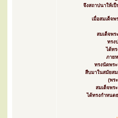
จึงสถาปนาให้เป
เมื่อสมเด็
สมเด็จพระ
ทรงป
ได้ทร
ภายหล
ทรงนัดพระเ
สืบมาในสมัยส
(พระ
สมเด็จพระส
ได้ทรงกำหนดธร