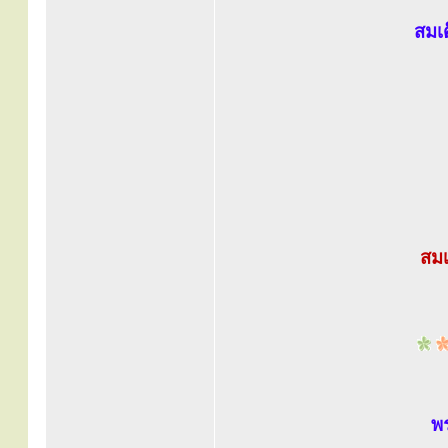
สมเ
สมเ
พร