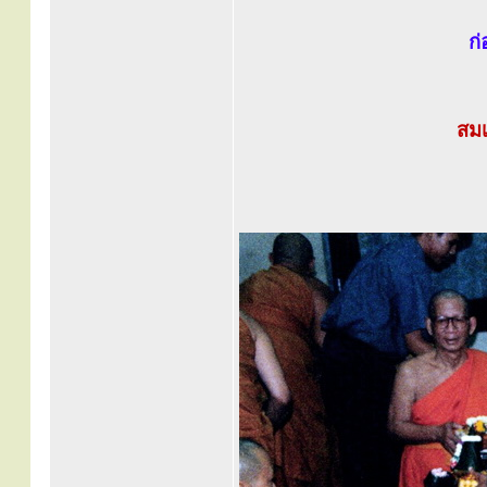
ก่
สมเ