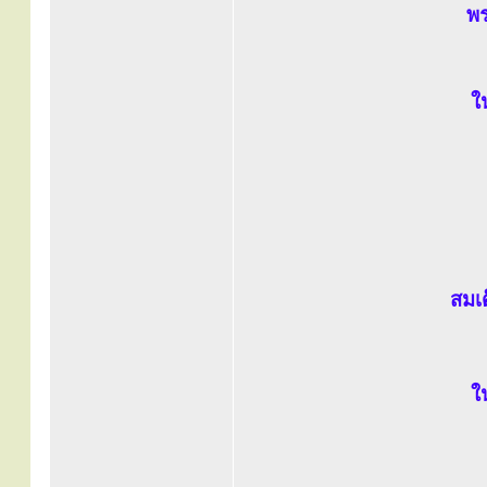
พร
ใ
สมเ
ใ