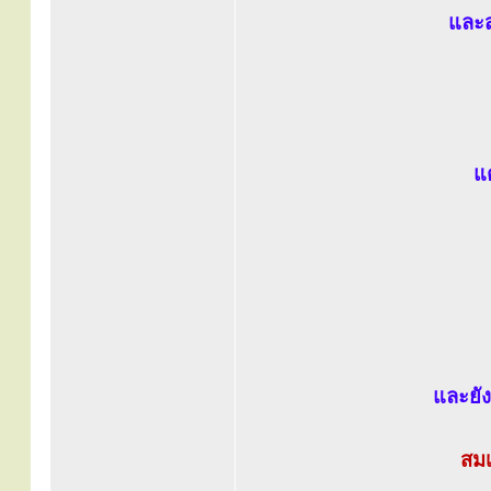
และส
แ
และยั
สมเ