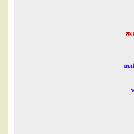
สมเ
สมเ
พ