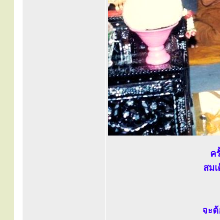
คร
สมเ
จะต