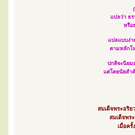
แปลว่า ธร
หรือ
แปลแบบง่ายๆ
ตามหลักโหร
ปกติจะนิย
แต่โดยนัยสำ
สมเด็จพระอริย
สมเด็จพระส
เมื่อค