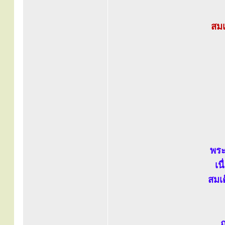
สมเ
พระ
เน
สมเ
ณ