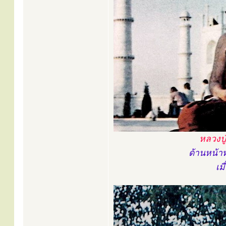
หลวงปู
ด้านหน้า
เม