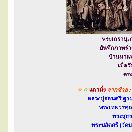
พระเถรานุเถ
บันทึกภาพร่
บ้านนาแม
เมื่อ
ตรง
แถวนั่ง
จากซ้าย :
หลวงปู่อ่อนศรี ฐา
พระเทพวรคุณ 
พระสุธร
พระปลัดศรี (วัด