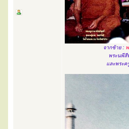
จากซ้าย :
พ
พระนพีสี
และพระคร