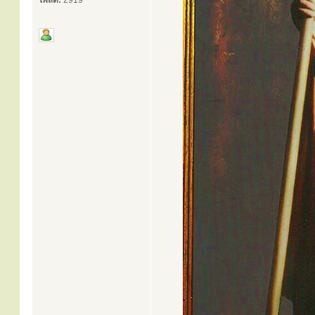
โพสต์:
2919