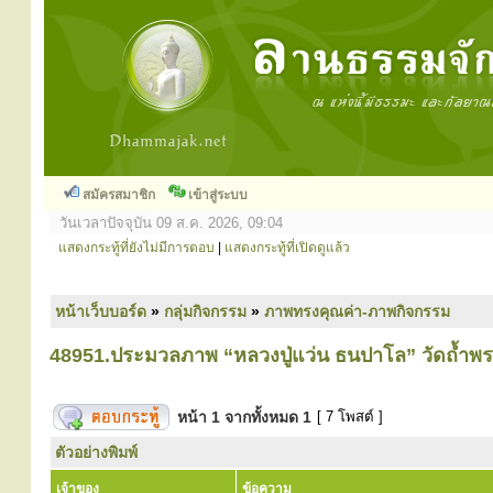
สมัครสมาชิก
เข้าสู่ระบบ
วันเวลาปัจจุบัน 09 ส.ค. 2026, 09:04
แสดงกระทู้ที่ยังไม่มีการตอบ
|
แสดงกระทู้ที่เปิดดูแล้ว
หน้าเว็บบอร์ด
»
กลุ่มกิจกรรม
»
ภาพทรงคุณค่า-ภาพกิจกรรม
48951.ประมวลภาพ “หลวงปู่แว่น ธนปาโล” วัดถ้ำพ
หน้า
1
จากทั้งหมด
1
[ 7 โพสต์ ]
ตัวอย่างพิมพ์
เจ้าของ
ข้อความ