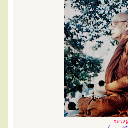
หลวงปู