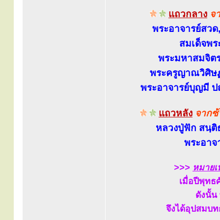
แถวกลาง
จา
พระอาจารย์สวด, 
สมเด็จพระ
พระมหาสมจิตร 
พระครูญาณวิศิษฏ์ 
พระอาจารย์บุญมี ปญ
แถวหลัง
จากซ้
หลวงปู่ฟัก สนฺต
พระอาจาร
>>>
หมายเห
เมื่อปีพุท
ดังนั้
จึงได้อุปสมบทก