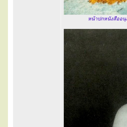
หน้าปกหนังสืออน