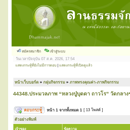
สมัครสมาชิก
เข้าสู่ระบบ
วันเวลาปัจจุบัน 07 ส.ค. 2026, 17:54
แสดงกระทู้ที่ยังไม่มีการตอบ
|
แสดงกระทู้ที่เปิดดูแล้ว
หน้าเว็บบอร์ด
»
กลุ่มกิจกรรม
»
ภาพทรงคุณค่า-ภาพกิจกรรม
44348.ประมวลภาพ “หลวงปู่บุดดา ถาวโร” วัดกลางชู
หน้า
1
จากทั้งหมด
1
[ 13 โพสต์ ]
ตัวอย่างพิมพ์
เจ้าของ
ข้อความ