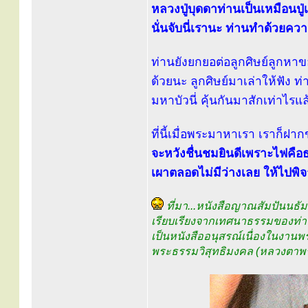
หลวงปู่บุดดาท่านเป็นเหมือนปู่เร
นั่นจับนี่เรานะ ท่านทำด้วยค
ท่านยังยกยอต่อลูกศิษย์ลูกหาข
ด้วยนะ ลูกศิษย์มาเล่าให้ฟัง
มหาบัวนี่ คุ้นกันมาสักเท่าไรแล้
ที่นี้เมื่อพระมาหาเรา เราก็ฝา
จะหวังชื่นชมยินดีเพราะไฟคือธา
เผาตลอดไม่มีว่างเลย ให้ไปพ
ที่มา...หนังสือญาณสัมปันนธ
เรียบเรียงจากเทศนาธรรมของท่
เป็นหนังสืออนุสรณ์เนื่องในงา
พระธรรมวิสุทธิมงคล (หลวงตาพ