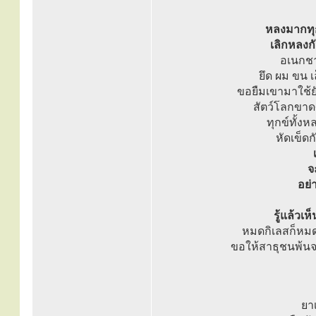
หลงมากทุก
เลิกหลงก
อเนกชาต
ยึด ผม ขน 
ขอยืมเขามาใช้ย
สัตว์โลกขาด
ทุกข์ทั้ง
หัดเข็ดก
จ
อย่
รู้แล้วเ
หมดกิเลสก็หมด
ขอให้สาธุชนพ้นจา
ยาเ