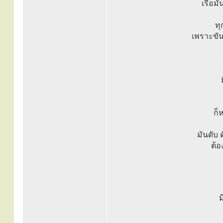
เรือมั
ทุ
เพราะขัน
ก็
มันดับ 
ต้อ
ม