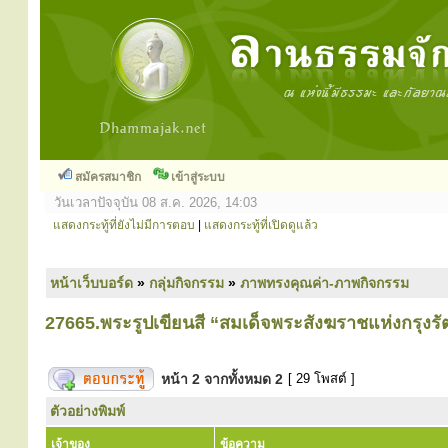
สมัครสมาชิก
เข้าสู่ระบบ
วันเวลาปัจจุบัน 08 ส.ค. 2026, 14:03
แสดงกระทู้ที่ยังไม่มีการตอบ
|
แสดงกระทู้ที่เปิดดูแล้ว
หน้าเว็บบอร์ด
»
กลุ่มกิจกรรม
»
ภาพทรงคุณค่า-ภาพกิจกรรม
27665.พระรูปเขียนสี “สมเด็จพระสังฆราชแห่งกรุงรั
หน้า
2
จากทั้งหมด
2
[ 29 โพสต์ ]
ตัวอย่างพิมพ์
เจ้าของ
ข้อความ