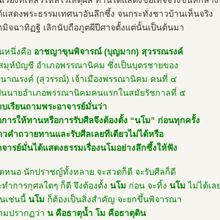
ป็นเรื่องที่เหลวไหลไร้เหตุผล ท่านได้แสดงข้อเท็จจริงขึ้นหักล
้แสดงพระธรรมเทศนาอันลึกซึ้ง จนกระทั่งชาวบ้านเห็นจริง
ิจฉาทิฏฐิ เลิกนับถือภูตผีปีศาจตั้งแต่นั้นเป็นต้นมา
หนึ่งคือ
อาชญาขุนพิจารณ์ (บุญมาก) สุวรรณรงค์
วยสมุห์บัญชี อำเภอพรรณานิคม ซึ่งเป็นบุตรชายของ
นาณรงค์ (สุวรรณ์) เจ้าเมืองพรรณานิคม คนที่ ๔
ป็นนายอำเภอพรรณานิคมคนแรกในสมัยรัชกาลที่ ๕
าบเรียนถามพระอาจารย์มั่นว่า
ดการให้ทานหรือการรับศีลจึงต้องตั้ง “นโม” ก่อนทุกครั้ง
าวคำถวายทานและรับศีลเลยทีเดียวไม่ได้หรือ
จารย์มั่นได้แสดงธรรมเรื่องนโมอย่างลึกซึ้งให้ฟัง
ใดหนอ นักปราชญ์ทั้งหลาย จะสวดก็ดี จะรับศีลก็ดี
ะทำการกุศลใดๆ ก็ดี จึงต้องตั้ง
นโม
ก่อน จะทิ้ง
นโม
ไม่ได้เล
็นเช่นนี้
นโม
ก็ต้องเป็นสิ่งสำคัญ จะยกขึ้นพิจารณา
วามปรากฏว่า
น คือธาตุน้ำ โม คือธาตุดิน