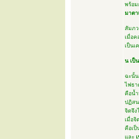
พร้อม
มาตาเ
สัมภว
เมื่อ
เป็นเค
น เป็
ฉะนั้น
ไฟธาต
คือน้ำ
ปฏิสน
จิตจึ
เมื่อจ
คือเป
และ
เ