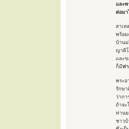
และพร
ต่อมา
สาเหตุ
พร้อม
บ้านม
ญาติโ
และขอ
ก็มี
ท่
พระอา
รักษา
ว่ากา
ถ้าจะ
ท่านยก
ชาวบ้