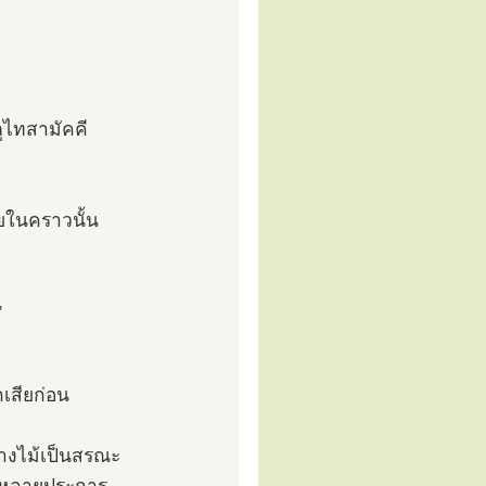
ภูไทสามัคคี
ยในคราวนั้น
น
กเสียก่อน
นางไม้เป็นสรณะ