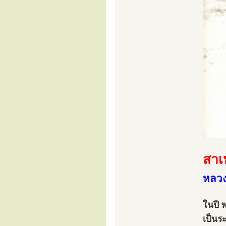
สาเ
หลวงป
ในปี 
เป็นร