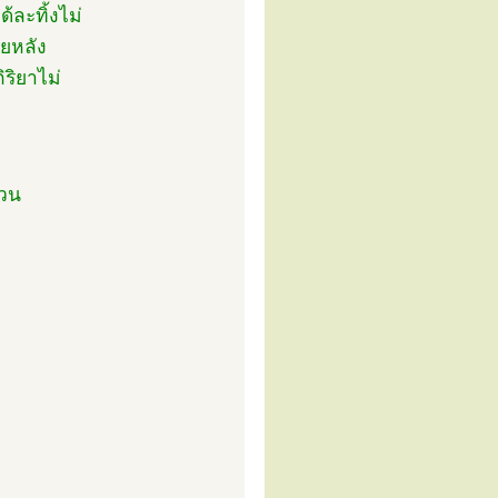
ละทิ้งไม่
ายหลัง
ริยาไม่
่วน