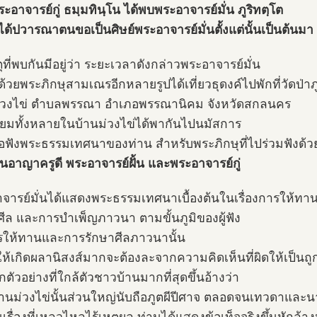
ะอาจารย์กู่ ธมฺมทินฺโน ได้พบพระอาจารย์มั่น ภูริทตฺโต
ได้ปวารณาตนขอเป็นศิษย์พระอาจารย์มั่นตั้งแต่นั้นเป็นต้นมา
ที่พบกันมีอยู่ว่า ระยะเวลาดังกล่าวพระอาจารย์มั่น
ด้วยพระภิกษุสามเณรอีกหลายรูปได้เที่ยวธุดงค์ไปพักที่วัดป่า
่วงไข่ ตำบลพรรณา อำเภอพรรณานิคม จังหวัดสกลนคร
ยมทั้งหลายในบ้านม่วงไข่ได้พากันไปนมัสการ
ฟังพระธรรมเทศนาของท่าน สำหรับพระภิกษุที่ไปร่วมฟังด้ว
านอาญาครูดี พระอาจารย์ฝั้น และพระอาจารย์กู่
จารย์มั่นได้แสดงพระธรรมเทศนาเบื้องต้นในเรื่องการให้ทา
ศีล และการบำเพ็ญภาวนา ตามขั้นภูมิของผู้ฟัง
รให้ทานและการรักษาศีลภาวนานั้น
ให้เกิดผลานิสงส์มากจะต้องละจากความคิดเห็นที่ผิดให้เป็นถู
ตัวอย่างที่ใกล้ตัวชาวบ้านมากที่สุดขึ้นอ้างว่า
านม่วงไข่นั้นส่วนใหญ่นับถือภูตผีปีศาจ ตลอดจนเทวดาและ