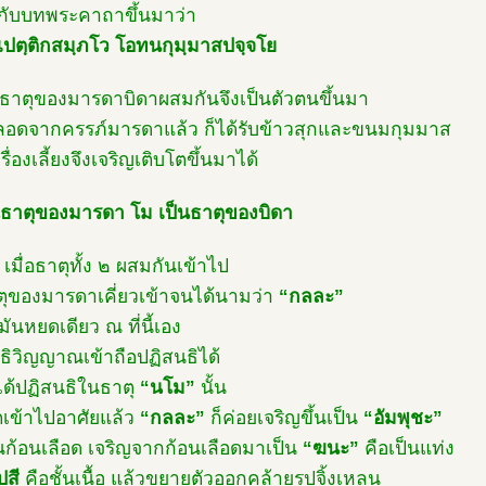
กับบทพระคาถาขึ้นมาว่า
ปตฺติกสมฺภโว โอทนกุมฺมาสปจฺจโย
ธาตุของมารดาบิดาผสมกันจึงเป็นตัวตนขึ้นมา
คลอดจากครรภ์มารดาแล้ว ก็ได้รับข้าวสุกและขนมกุมมาส
รื่องเลี้ยงจึงเจริญเติบโตขึ้นมาได้
นธาตุของมารดา โม เป็นธาตุของบิดา
 เมื่อธาตุทั้ง ๒ ผสมกันเข้าไป
ุของมารดาเคี่ยวเข้าจนได้นามว่า
“กลละ”
มันหยดเดียว ณ ที่นี้เอง
ธิวิญญาณเข้าถือปฏิสนธิได้
งได้ปฏิสนธิในธาตุ
“นโม”
นั้น
ิตเข้าไปอาศัยแล้ว
“กลละ”
ก็ค่อยเจริญขึ้นเป็น
“อัมพุชะ”
็นก้อนเลือด เจริญจากก้อนเลือดมาเป็น
“ฆนะ”
คือเป็นแท่ง
ปสี
คือชั้นเนื้อ แล้วขยายตัวออกคล้ายรูปจิ้งเหลน