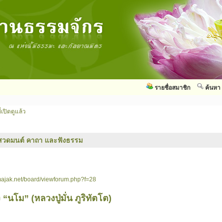
รายชื่อสมาชิก
ค้นหา
่เปิดดูแล้ว
สวดมนต์ คาถา และฟังธรรม
ajak.net/board/viewforum.php?f=28
“นโม” (หลวงปู่มั่น ภูริทัตโต)