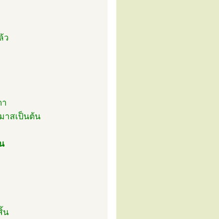
ล้ว
ดา
มมาสเป็นต้น
้น
ิ้น