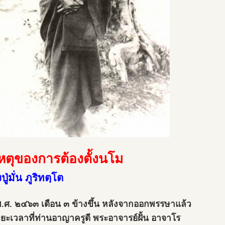
หตุของการต้องตั้งนโม
ู่มั่น ภูริทตฺโต
พ.ศ. ๒๔๖๓ เดือน ๓ ข้างขึ้น หลังจากออกพรรษาแล้ว
ะยะเวลาที่ท่านอาญาครูดี พระอาจารย์ฝั้น อาจาโร