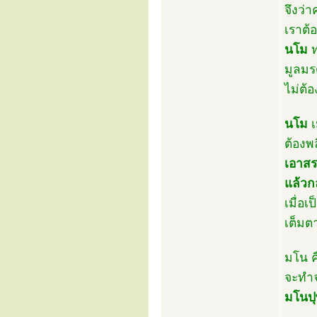
จึงว่
เราต้
นโม
ท
มูลมร
ไม่ต้
นโม
เ
ต้องพ
เอาสร
แล้วก
เมื่อเป
เต็มต
มโน ค
จะทำจ
มโนปุ