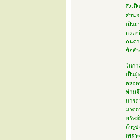
จึงเป็
ส่วนธ
เป็นธ
กลละก
คนตาย
ข้อสำค
ในกาล
เป็นผ
ตลอดจ
ท่านจึ
มารดา
มรดกท
ทรัพย
ถ้ารูป
เพราะเ