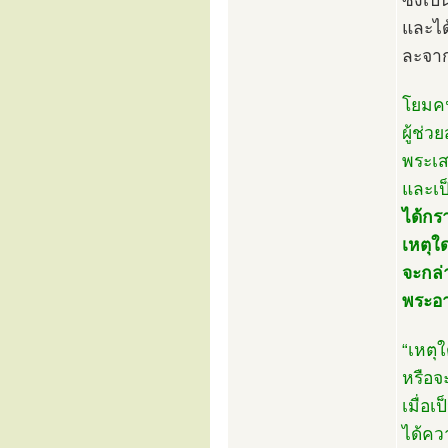
ซึ่งเ
และได
ละจากม
โยมคน
ผู้ช่
พระเส
และเ
ได้กร
เหตุใ
จะกล่
พระอา
“เหตุ
หรือจ
เมื่อเป
ได้ค