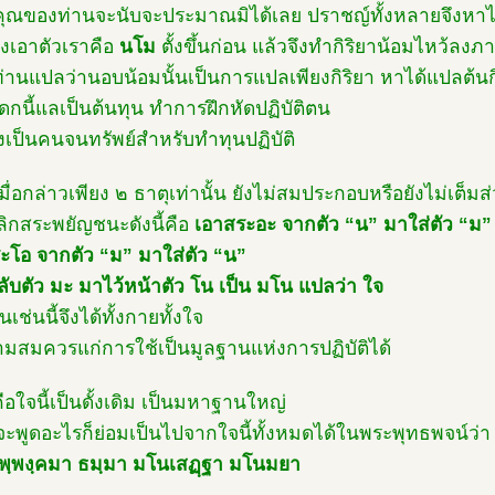
าคุณของท่านจะนับจะประมาณมิได้เลย ปราชญ์ทั้งหลายจึงหาได้
องเอาตัวเราคือ
นโม
ตั้งขึ้นก่อน แล้วจึงทำกิริยาน้อมไหว้ลงภ
่านแปลว่านอบน้อมนั้นเป็นการแปลเพียงกิริยา หาได้แปลต้นกิ
ดกนี้แลเป็นต้นทุน ทำการฝึกหัดปฏิบัติตน
องเป็นคนจนทรัพย์สำหรับทำทุนปฏิบัติ
มื่อกล่าวเพียง ๒ ธาตุเท่านั้น ยังไม่สมประกอบหรือยังไม่เต็มส
ลิกสระพยัญชนะดังนี้คือ
เอาสระอะ จากตัว “น” มาใส่ตัว “ม”
ะโอ จากตัว “ม” มาใส่ตัว “น”
ลับตัว มะ มาไว้หน้าตัว โน เป็น มโน แปลว่า ใจ
็นเช่นนี้จึงได้ทั้งกายทั้งใจ
ามสมควรแก่การใช้เป็นมูลฐานแห่งการปฏิบัติได้
ือใจนี้เป็นดั้งเดิม เป็นมหาฐานใหญ่
ะพูดอะไรก็ย่อมเป็นไปจากใจนี้ทั้งหมดได้ในพระพุทธพจน์ว่า
พฺพงฺคมา ธมฺมา มโนเสฏฺฐา มโนมยา