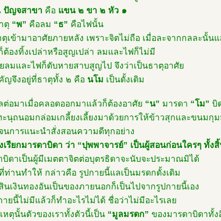
น
ปัญจสาขา
คือ
แขน ๒ ขา ๒ หัว ๑
าตุ
“พ”
คือลม
“ธ”
คือไฟนั้น
าตุเข้ามาอาศัยภายหลัง เพราะจิตไม่ถือ เมื่อละจากกลละนั้นแ
็ต้องทิ้งเปล่าหรือสูญเปล่า ลมและไฟก็ไม่มี
ลมและไฟก็ดับหายสาบสูญไป จึงว่าเป็นธาตุอาศัย
ัญจึงอยู่ที่ธาตุทั้ง ๒ คือ
นโม
เป็นดั้งเดิม
ต่อมาเมื่อคลอดออกมาแล้วก็ต้องอาศัย
“น”
มารดา
“โม”
บิ
ู้ทะนุถนอมกล่อมเกลี้ยงเลี้ยงมาด้วยการให้ข้าวสุกและขนมกุ
นการแนะนำสั่งสอนความดีทุกอย่าง
งเรียกมารดาบิดา ว่า “ปุพพาจารย์” เป็นผู้สอนก่อนใครๆ ทั้งสิ
บิดาเป็นผู้มีเมตตาจิตต่อบุตรธิดาจะนับจะประมาณมิได้
ี่ท่านทำให้ กล่าวคือ รูปกายนี้แลเป็นมรดกดั้งเดิม
์สินเงินทองอันเป็นของภายนอกก็เป็นไปจากรูปกายนี้เอง
กายนี้ไม่มีแล้วก็ทำอะไรไม่ได้ ชื่อว่าไม่มีอะไรเลย
หตุนั้นตัวของเราทั้งตัวนี้เป็น
“มูลมรดก”
ของมารดาบิดาทั้งส