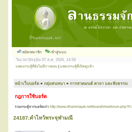
สมัครสมาชิก
เข้าสู่ระบบ
วันเวลาปัจจุบัน 07 ส.ค. 2026, 14:59
แสดงกระทู้ที่ยังไม่มีการตอบ
|
แสดงกระทู้ที่เปิดดูแล้ว
หน้าเว็บบอร์ด
»
กลุ่มสนทนา
»
การสวดมนต์ คาถา และฟังธรรม
กฎการใช้บอร์ด
รวมกระทู้จากบอร์ดเก่า
http://www.dhammajak.net/board/viewforum.php?f
24187.คำไหว้พระจุฬามณี