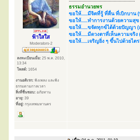
ธรรมอำนวยพร
ขอให้.....มีจิตที่รู้ ที่ตื่น ที่เบิกบาน
ขอให้.....ทำการงานด้วยความสุข (
ขอให้.....ขจัดทุกข์ได้ด้วยปัญญา (อร
ขอให้.....มีดวงตาที่เห็นความจริง
ฟ้าใสใส
ขอให้.....เจริญยิ่ง ๆ ขึ้นไปด้วยไ
Moderators-2
ลงทะเบียนเมื่อ:
25 พ.ค. 2010,
13:34
โพสต์:
1654
งานอดิเรก:
ฟังเพลง และฟัง
ธรรมตามกาลเวลา
สิ่งที่ชื่นชอบ:
อภัยทาน
อายุ:
39
ที่อยู่:
กรุงเทพมหานคร