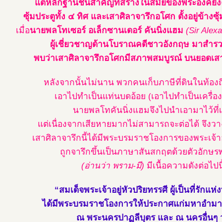
แต่หลักฐานชิ้นสำคัญที่สร้างในสมัยของพระองค์ยังค
ซุ้มประตูทั้ง ๔ ทิศ และเสาศิลาจารึกอโศก ตั้งอยู่ข้างซุ
เมื่อ
นายพลโทเซอร์ อเล็กซานเดอร์ คันนิ่งแฮม
(Sir Alex
ผู้เชี่ยวชาญด้านโบราณคดีชาวอังกฤษ มาสำรว
พบว่าเสาศิลาจารึกอโศกมีสภาพสมบูรณ์ บนยอดเสาม
หลังจากนั้นไม่นาน พวกคนเก็บภาษีที่ดินในท้องถ
เอาไปทำเป็นแท่นบดอ้อย (เอาไปทำเป็นเครื่อง
นายพลโทคันนิ่งแฮมจึงไปนำเอามาไว้ที่เ
แต่เนื่องจากเสียหายมากไม่สามารถจะต่อได้ จึงวาง
เสาศิลาจารึกนี้ได้มีพระบรมราชโองการของพระเจ
ถูกจารึกขึ้นเป็นภาษาสันสกฤตด้วยตัวอักษร
(อ่านว่า พราม-มี)
มีเนื้อความดังต่อไปนี
“สมเด็จพระเจ้าอยู่หัวปริยทรรศี ผู้เป็นที่รักแ
ได้มีพระบรมราชโองการให้ประกาศแก่มหาอำมาต
ณ พระนครปาฏลีบุตร และ ณ นครอื่นๆ ว