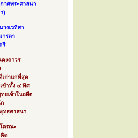
ประกาศพระศาสนา
กา)
ะนางเวทิสา
าชมารดา
รี
ั่นคงถาวร
ย
ก่าแก่ที่สุด
ข้าทั้ง ๔ ทิศ
ุทธเจ้าในอดีต
ัก
ะพุทธศาสนา
า โตรณะ
คิด