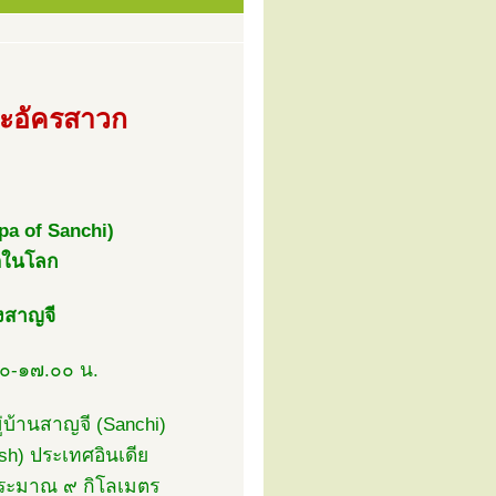
ระอัครสาวก
pa of Sanchi)
สุดในโลก
่งสาญจี
๐-๑๗.๐๐ น.
่บ้านสาญจี (Sanchi)
sh) ประเทศอินเดีย
) ประมาณ ๙ กิโลเมตร