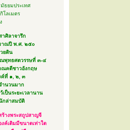
ฐมัธยมประเทศ
กิโลเมตร
ง
เสาศิลาจารึก
ประมาณปี พ.ศ. ๒๕๐
้วยดิน
าณพุทธศตวรรษที่ ๓-๔
ราณคดีชาวอังกฤษ
์ที่ ๑, ๒, ๓
็นจำนวนมาก
ไว้เป็นระยะเวลานาน
ักล่าสมบัติ
ร้างพระสถูปสาญจี
องค์เดิมมีขนาดเท่าใด