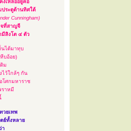
งเหลืออยู่คือ
้มประตูด้านทิศใต้
ander Cunningham)
จที่สาญจี
ีสิงโต ๔ ตัว
ิ่นได้มาทุบ
หีบอ้อย)
ดิม
ไว้ใกล้ๆ กัน
้าอโศกมหาราช
พราหมี
้
ห่งทวยเทพ
ย์ทั้งหลาย
่า