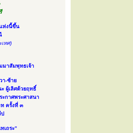
๑
ี
งนี้ขึ้น
ี
ระเทศ)
ัมมาสัมพุทธเจ้า
วา-ซ้าย
ผู้เลิศด้วยฤทธิ์
ไปประกาศพระศาสนา
ครั้งที่ ๓
ีป
นทเถระ”