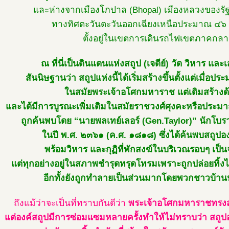
และห่างจากเมืองโภปาล (Bhopal) เมืองหลวงของรั
ทางทิศตะวันตะวันออกเฉียงเหนือประมาณ ๔๖ 
ตั้งอยู่ในเขตการเดินรถไฟเขตภาคกลา
ณ ที่นี่เป็นดินแดนแห่งสถูป (เจดีย์) วัด วิหาร และ
สันนิษฐานว่า สถูปแห่งนี้ได้เริ่มสร้างขึ้นตั้งแต่เมื่อ
ในสมัยพระเจ้าอโศกมหาราช แต่เดิมสร้างด
และได้มีการบูรณะเพิ่มเติมในสมัยราชวงศ์ศุงคะหรือประม
ถูกค้นพบโดย “นายพลเทย์เลอร์ (Gen.Taylor)” นักโบ
ในปี พ.ศ. ๒๓๖๑ (ค.ศ. ๑๘๑๘) ซึ่งได้ค้นพบสถูปองค
พร้อมวิหาร และกุฏิที่พักสงฆ์ในบริเวณรอบๆ เป
แต่ทุกอย่างอยู่ในสภาพชำรุดทรุดโทรมเพราะถูกปล่อยทิ้ง
อีกทั้งยังถูกทำลายเป็นส่วนมากโดยพวกชาวบ้านน
ถึงแม้ว่าจะเป็นที่ทราบกันดีว่า
พระเจ้าอโศกมหาราชทรงส
แต่องค์สถูปมีการซ่อมแซมหลายครั้งทำให้ไม่ทราบว่า สถูป