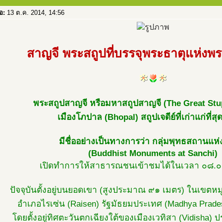
่อ:
13 ต.ค. 2014, 14:56
สาญจี พระสถูปที่บรรจุพระธาตุแห่งพ
พระสถูปสาญจี หรือมหาสถูปสาญจี (The Great Stu
เมืองโภปาล (Bhopal) สถูปเจดีย์ที่เก่าแก่ที่
มีชื่ออย่างเป็นทางการว่า กลุ่มพุทธสถานแห
(Buddhist Monuments at Sanchi)
เปิดทำการให้สาธารณชนเข้าชมได้ในเวลา ๐๘.๐
ปัจจุบันตั้งอยู่บนยอดเขา (สูงประมาณ ๙๑ เมตร) ในเขตหมู
อำเภอไรเซ่น (Raisen) รัฐมัธยมประเทศ (Madhya Prade
โดยตั้งอยู่ทิศตะวันตกเฉียงใต้ของเมืองเวทิสา (Vidisha