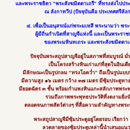
และพระราชธิดา “พระสังฆมิตตาเถรี” ที่ทรงส่งไป
ณ ลังกาทวีป (ปัจจุบันคือ ประเทศศรีลัง
๔. เพื่อเป็นอนุสรณ์แก่พระมเหสี พระนามว่า พร
ผู้มีถิ่นกำเนิดที่สาญจีแห่งนี้ และเป็นพระร
ของพระมหินทเถระ และพระสังฆมิตตาเถ
ปัจจุบันพระสถูปสาญจีอยู่ในสภาพที่สมบูรณ์ ม
เป็นโครงสร้างหินเก่าแก่ที่สุดในอินเดี
มีลักษณะเป็นรูปกลม “ทรงโอคว่ำ” ถือเป็นรูปแบบที่เ
มีความสูง ๑๖ เมตร กว้าง ๓๗ เมตร มีซุ้มประตูทางเ
มียอดฉัตร ๓ ชั้น พร้อมกำแพงหินแกะสลักภาพพระพ
รวมถึงภาพพระพุทธประวัติที่งดงามยิ่งน
ตลอดจนภาพสัตว์ต่างๆ ที่สื่อความสำคัญทางพร
พระสถูปสาญจีมีซุ้มประตูอยู่โดยรอบ เรียกว่
ลวดลายของซุ้มประตูเหล่านี้นำเสนอแนว