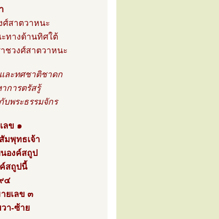
้า
ชวงศ์สาตวาหนะ
ณะทางด้านทิศใต้
ห่งราชวงศ์สาตวาหนะ
สูติและทศชาติชาดก
าการตรัสรู้
กับพระธรรมจักร
ยเลข ๑
สัมพุทธเจ้า
่บนองค์สถูป
สถูปนี้
๓๙๔
มายเลข ๓
ขวา-ซ้าย