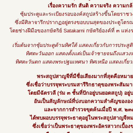
เรื่องความรัก สันติ ความจริง ความกล
ซุ้มประตูและระเบียงรอบองค์สถูปสร้างขึ้นโดยรา
ซึ่งมีศิลาจารึกปรากฏอยู่ตรงขอบบนสุดของประตูโตร
โดยช่างฝีมือของกษัตริย์ Satakarni กษัตริย์องค์ที่ ๓ แ
เริ่มต้นจากซุ้มประตูด้านทิศใต้ แสดงเกี่ยวกับการประ
ทิศตะวันออก แสดงตั้งแต่เป็นเจ้าชายจนถึงแสวงห
ทิศตะวันตก แสดงพระปฐมเทศนา ทิศเหนือ แสดงเกี่ยว
พระสถูปสาญจีที่มีชื่อเสียงมากที่สุดคือหมา
ซึ่งเชื่อว่าบรรจุพระบรมสารีริกธาตุของพระสัมมา
โดยมีฉัตรวลี (ร่ม ๓ ชั้นที่ปักอยู่บนยอดสถูป) อยู
อันเป็นสัญลักษณ์ที่บ่งบอกความสำคัญขององค์
และจากการสำรวจขุดค้นเมื่อปี พ.ศ. ๒
ได้พบผอบบรรจุพระธาตุอยู่ในพระสถูปสาญจีห
ซึ่งเชื่อว่าเป็นพระธาตุของพระอัครสาวกเบื้อง