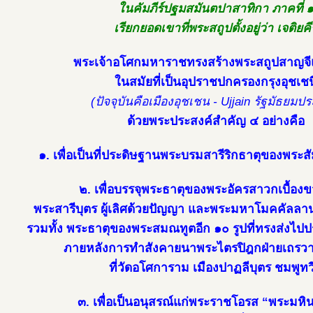
ในคัมภีร์ปฐมสมันตปาสาทิกา ภาคที่ 
เรียกยอดเขาที่พระสถูปตั้งอยู่ว่า เจติยคีร
พระเจ้าอโศกมหาราชทรงสร้างพระสถูปสาญจีแห่
ในสมัยที่เป็นอุปราชปกครองกรุงอุชเชน
(ปัจจุบันคือเมืองอุชเชน - Ujjain รัฐมัธยมป
ด้วยพระประสงค์สำคัญ ๔ อย่างคือ
๑. เพื่อเป็นที่ประดิษฐานพระบรมสารีริกธาตุของพระส
๒. เพื่อบรรจุพระธาตุของพระอัครสาวกเบื้องข
พระสารีบุตร ผู้เลิศด้วยปัญญา และพระมหาโมคคัลลานะ 
รวมทั้ง พระธาตุของพระสมณทูตอีก ๑๐ รูปที่ทรงส่ง
ภายหลังการทำสังคายนาพระไตรปิฎกฝ่ายเถรวาท 
ที่วัดอโศการาม เมืองปาฏลีบุตร ชมพูทว
๓. เพื่อเป็นอนุสรณ์แก่พระราชโอรส “พระมหิ