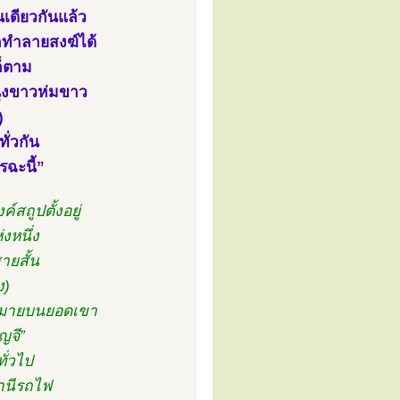
นเดียวกันแล้ว
รถทำลายสงฆ์ได้
ก็ตาม
นุ่งขาวห่มขาว
)
ั่วกัน
รฉะนี้”
ค์สถูปตั้งอยู่
งหนึ่ง
ายสั้น
ง)
ากมายบนยอดเขา
ญจี”
ั่วไป
านีรถไฟ