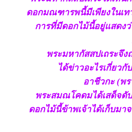
ดอกมณฑารพนี้มีเพียงในเทว
การที่มีดอกไม้นี้อยู่แสดง
พระมหากัสสปเถระจึงถา
ได้ข่าวอะไรเกี่ยวก
อาชีวกะ (พรา
พระสมณโคดมได้เสด็จดับข
ดอกไม้นี้ข้าพเจ้าได้เก็บมา