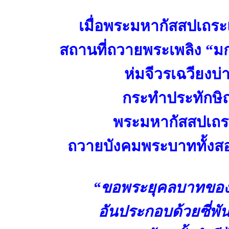
เมื่อพระมหากัสสปเถระแ
สถานที่ถวายพระเพลิง “มกุ
ห่มจีวรเฉวียงบ่
กระทำประทักษิ
พระมหากัสสปเถร
ถวายบังคมพระบาททั้งสอง
“ขอพระยุคลบาทของพร
อันประกอบด้วยซี่พัน