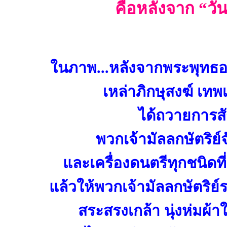
คือหลังจาก “วัน
ในภาพ...หลังจากพระพุทธอง
เหล่าภิกษุสงฆ์ เทพ
ได้ถวายการส
พวกเจ้ามัลลกษัตริย
และเครื่องดนตรีทุกชนิดที
แล้วให้พวกเจ้ามัลลกษัตริย์
สระสรงเกล้า นุ่งห่มผ้