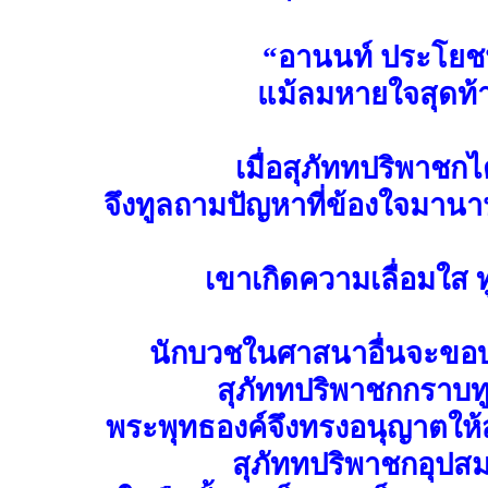
“อานนท์ ประโยชน
แม้ลมหายใจสุดท้
เมื่อสุภัททปริพาชกไ
จึงทูลถามปัญหาที่ข้องใจมาน
เขาเกิดความเลื่อมใส 
นักบวชในศาสนาอื่นจะขอบว
สุภัททปริพาชกกราบทูล
พระพุทธองค์จึงทรงอนุญาตให้ส
สุภัททปริพาชกอุปส