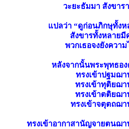
วะยะธัมมา สังขาร
แปลว่า “ดูก่อนภิกษุทั้ง
สังขารทั้งหลายม
พวกเธอจงยังความไ
หลังจากนั้นพระพุทธองค
ทรงเข้าปฐมฌา
ทรงเข้าทุติยฌ
ทรงเข้าตติยฌา
ทรงเข้าจตุตถฌา
ทรงเข้าอากาสานัญจายตนฌา