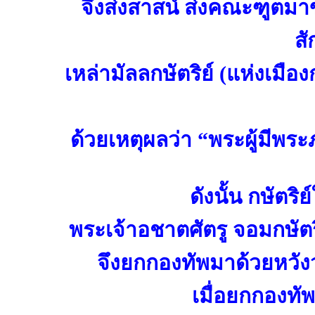
จึงส่งสาสน์ ส่งคณะฑูตมา
สั
เหล่ามัลลกษัตริย์ (แห่งเมื
ด้วยเหตุผลว่า “พระผู้มีพ
ดังนั้น กษัตร
พระเจ้าอชาตศัตรู จอมกษัตร
จึงยกกองทัพมาด้วยหวังว
เมื่อยกกองทั