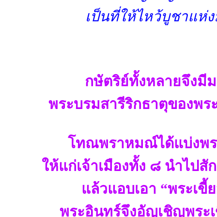
เป็นที่ให้ไหว้บูชาแ
กษัตริย์ทั้งหลายจึงม
พระบรมสารีริกธาตุของพระผ
โทณพราหมณ์ได้แบ่งพระ
ให้แก่เจ้าเมืองทั้ง ๘ นำไปส
แล้วแอบเอา “พระเขี้
พระอินทร์จึงอัญเชิญพระ