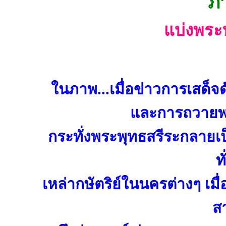
ภา
แบ่งพระ
ในภาพ...เมื่อข่าวการเสด็
และการถวายพร
กระทั่งพระพุทธสรีระกลายเ
ท
เหล่ากษัตริย์ในนครต่างๆ เ
สา