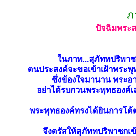
ภ
ปัจฉิมพระ
ในภาพ...สุภัททปริพา
ตนประสงค์จะขอเข้าเฝ้าพระพุ
ซึ่งข้องใจมานาน พระอา
อย่าได้รบกวนพระพุทธองค์เ
พระพุทธองค์ทรงได้ยินการโต้
จึงตรัสให้สุภัททปริพาชกเข