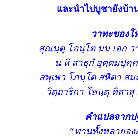
และนำไปบูชายังบ้าน
วาทะของโทณ
สุณนฺตุ โภนฺโต มม เอก วา
น หิ สาธุกํ อุตฺตมปุ
สพฺเพว โภนฺโต สหิตา ส
วิตฺถาริกา โหนฺตุ ทิสาส
คำแปลจากปฐม
“ท่านทั้งหลายจงส