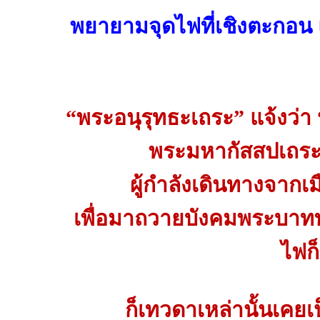
พยายามจุดไฟที่เชิงตะกอน แ
“พระอนุรุทธะเถระ” แจ้งว่
พระมหากัสสปเถระแ
ผู้กำลังเดินทางจากเม
เพื่อมาถวายบังคมพระบาท
ไฟก
ก็เทวดาเหล่านั้นเคย