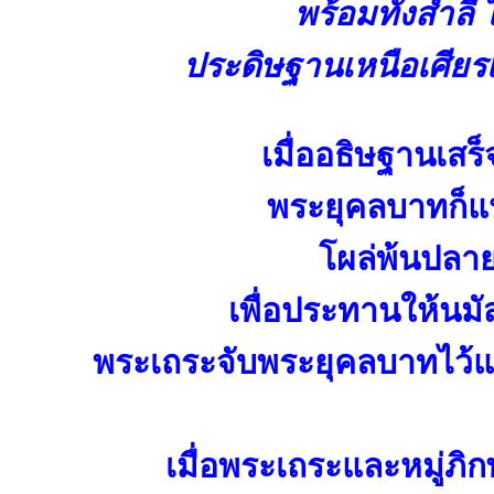
พร้อมทั้งสำลี 
ประดิษฐานเหนือเศียรเ
เมื่ออธิษฐานเสร็
พระยุคลบาทก็แห
โผล่พ้นปล
เพื่อประทานให้นมั
พระเถระจับพระยุคลบาทไว้แ
เมื่อพระเถระและหมู่ภิ