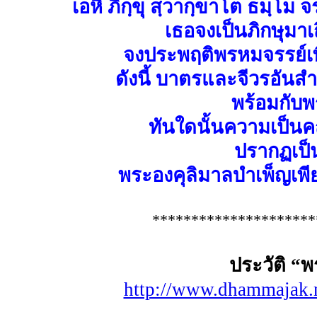
เอหิ ภิกฺขุ สฺวากฺขาโต ธมฺโม จ
เธอจงเป็นภิกษุมาเ
จงประพฤติพรหมจรรย์เพื
ดังนี้ บาตรและจีวรอันสำ
พร้อมกับพร
ทันใดนั้นความเป็น
ปรากฏเป็
พระองคุลิมาลบำเพ็ญเพี
*********************
ประวัติ “
http://www.dhammajak.n