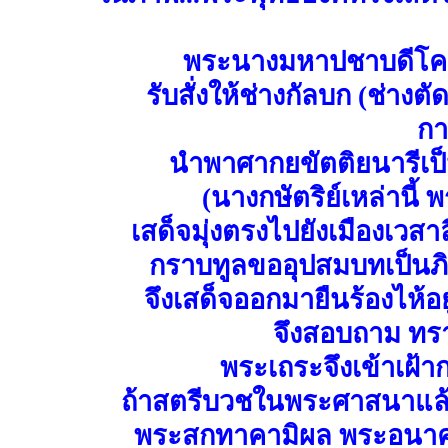
พระนางมหาปชาบดีโคตมี
รับสั่งให้ช่างกัลบก (ช่า
กา
นำพาศากยขัตติยนารีเ
(นางกษัตริย์เหล่านี
เสด็จมุ่งตรงไปยังเมืองเวสา
กราบทูลขออุปสมบทเป็นภิ
จึงเสด็จออกมายืนร้องไห้อย
จึงสอบถาม ท
พระเถระจึงเข้าเฝ้
ถ้าสตรีบวชในพระศาสนาแล้ว
พระสกทาคามิผล พระอนาคา