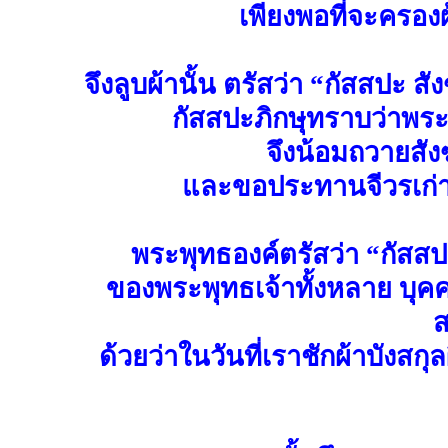
เพียงพอที่จะครองผ
จึงลูบผ้านั้น ตรัสว่า “กัสสปะ สั
กัสสปะภิกษุทราบว่าพ
จึงน้อมถวายสัง
และขอประทานจีวรเก่าท
พระพุทธองค์ตรัสว่า “กัสสป
ของพระพุทธเจ้าทั้งหลาย บุคค
ส
ด้วยว่าในวันที่เราชักผ้าบังสก