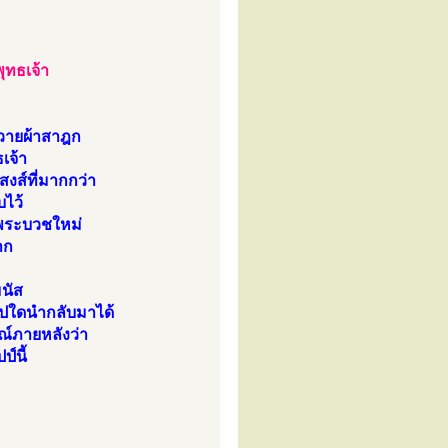
ทธเจ้า
วายผ้าสาฎก
เจ้า
สงส์ที่มากกว่า
บไว้
็นพระบวชใหม่
าก
นัส
ปใดนำกลับมาได้
รณ์ภายหลังว่า
์นี้