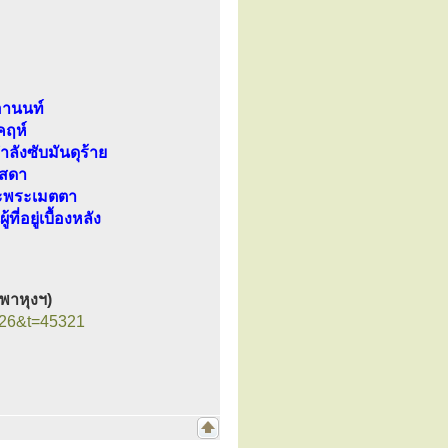
อานนท์
คฤห์
ำลังซับมันดุร้าย
าสดา
ละพระเมตตา
่อยู่เบื้องหลัง
พาหุงฯ)
=26&t=45321