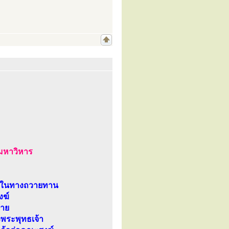
มหาวิหาร
ลิศในทางถวายทาน
งฆ์
วาย
งพระพุทธเจ้า