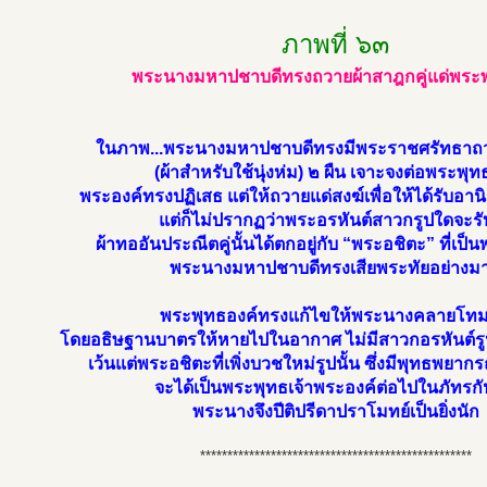
ภาพที่ ๖๓
พระนางมหาปชาบดีทรงถวายผ้าสาฎกคู่แด่พระพุ
ในภาพ...พระนางมหาปชาบดีทรงมีพระราชศรัทธาถ
(ผ้าสำหรับใช้นุ่งห่ม) ๒ ผืน เจาะจงต่อพระพุทธ
พระองค์ทรงปฏิเสธ แต่ให้ถวายแด่สงฆ์เพื่อให้ได้รับอานิ
แต่ก็ไม่ปรากฏว่าพระอรหันต์สาวกรูปใดจะรั
ผ้าทออันประณีตคู่นั้นได้ตกอยู่กับ “พระอชิตะ” ที่เป
พระนางมหาปชาบดีทรงเสียพระทัยอย่างม
พระพุทธองค์ทรงแก้ไขให้พระนางคลายโทม
โดยอธิษฐานบาตรให้หายไปในอากาศ ไม่มีสาวกอรหันต์รู
เว้นแต่พระอชิตะที่เพิ่งบวชใหม่รูปนั้น ซึ่งมีพุทธพยาก
จะได้เป็นพระพุทธเจ้าพระองค์ต่อไปในภัทรกัปป
พระนางจึงปีติปรีดาปราโมทย์เป็นยิ่งนัก
**************************************************