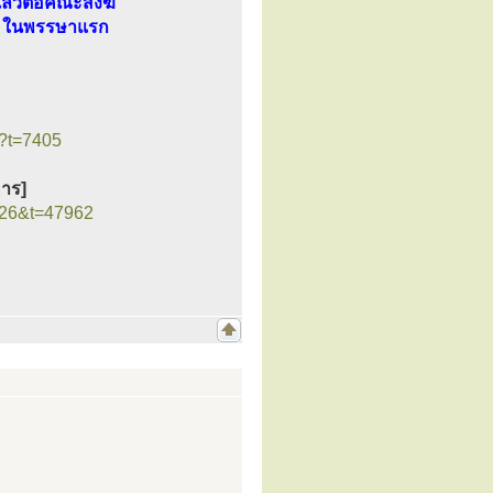
ล้วต่อคณะสงฆ์
าร ในพรรษาแรก
p?t=7405
หาร]
=26&t=47962