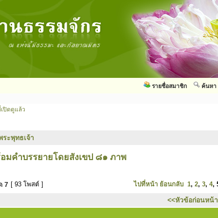
รายชื่อสมาชิก
ค้นหา
่เปิดดูแล้ว
พระพุทธเจ้า
พร้อมคำบรรยายโดยสังเขป ๘๑ ภาพ
มด
7
[ 93 โพสต์ ]
ไปที่หน้า
ย้อนกลับ
1
,
2
,
3
,
4
,
<<หัวข้อก่อนหน้า