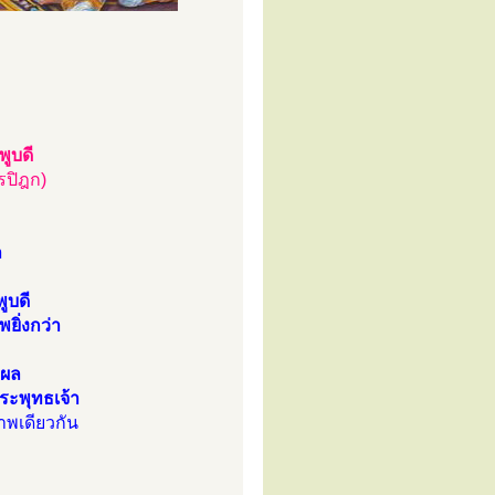
ูบดี
รปิฎก)
ล
ูบดี
ยิ่งกว่า
ิผล
ระพุทธเจ้า
าพเดียวกัน