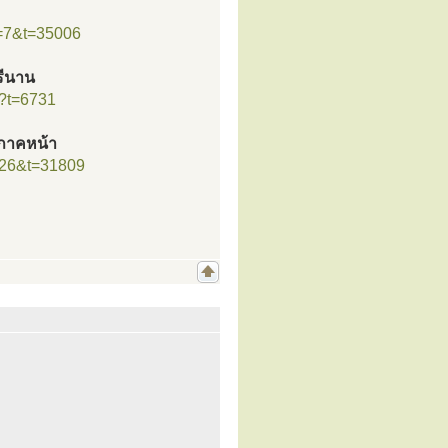
f=7&t=35006
รีนาน
p?t=6731
ยภาคหน้า
=26&t=31809