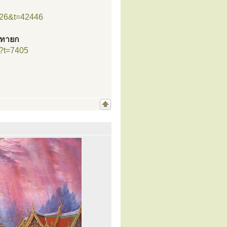
=26&t=42446
รทายก
p?t=7405