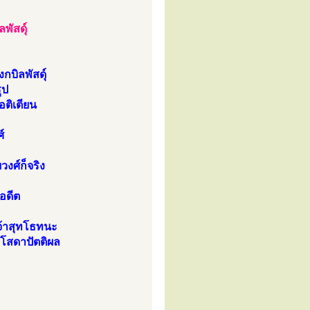
ัสดุ์
บิลพัสดุ์
ูป
ติเตียน
์
งศ์ก็จริง
อดีต
จ้าสุทโธทนะ
โสดาปัตติผล