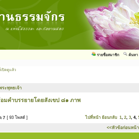
รายชื่อสมาชิก
ค้นหา
่เปิดดูแล้ว
พระพุทธเจ้า
พร้อมคำบรรยายโดยสังเขป ๘๑ ภาพ
มด
7
[ 93 โพสต์ ]
ไปที่หน้า
ย้อนกลับ
1
,
2
,
3
,
4
,
<<หัวข้อก่อนหน้า