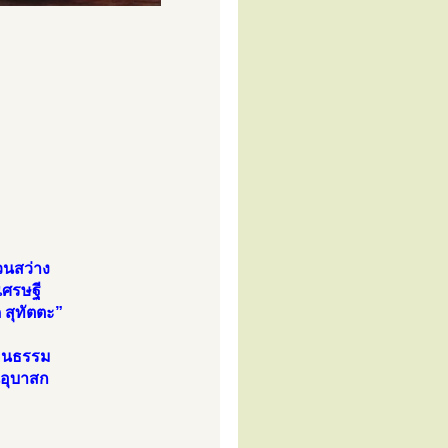
วนสว่าง
เศรษฐี
 สุทัตตะ”
ห็นธรรม
นอุบาสก