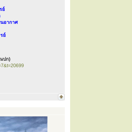
รย์
ิ
มบนอากาศ
รย์
รรณปก)
f=7&t=20699