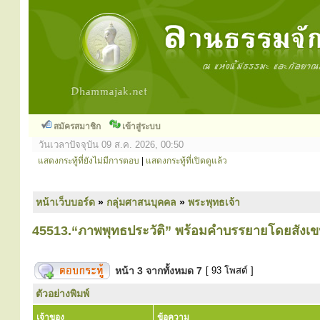
สมัครสมาชิก
เข้าสู่ระบบ
วันเวลาปัจจุบัน 09 ส.ค. 2026, 00:50
แสดงกระทู้ที่ยังไม่มีการตอบ
|
แสดงกระทู้ที่เปิดดูแล้ว
หน้าเว็บบอร์ด
»
กลุ่มศาสนบุคคล
»
พระพุทธเจ้า
45513.“ภาพพุทธประวัติ” พร้อมคำบรรยายโดยสังเ
หน้า
3
จากทั้งหมด
7
[ 93 โพสต์ ]
ตัวอย่างพิมพ์
เจ้าของ
ข้อความ