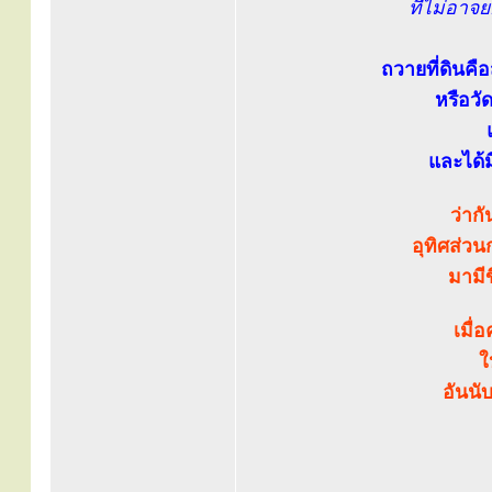
ที่ไม่อาจ
ถวายที่ดินคื
หรือวั
และได้ม
ว่าก
อุทิศส่วน
มามีข
เมื่
ใ
อันนั