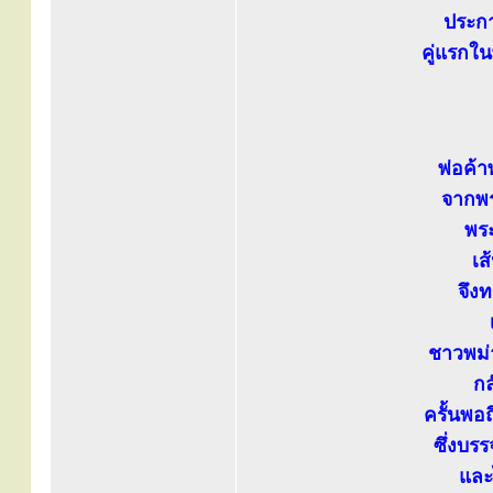
ประกา
คู่แรกใน
พ่อค้า
จากพร
พระ
เส
จึง
ชาวพม่า
กล
ครั้นพอ
ซึ่งบร
และ