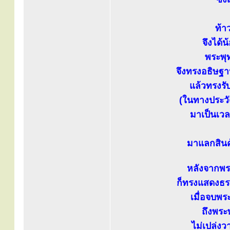
ท้า
จึงได้
พระพุท
จึงทรงอธิษฐา
แล้วทรงรับ
(ในทางประวั
มาเป็นเว
มาแลกสินค้
หลังจากพระ
ก็ทรงแสดงธร
เมื่อจบพร
ถึงพระ
ไม่เปล่งว