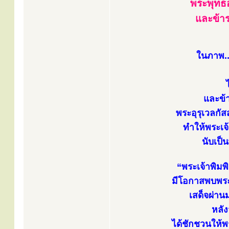
พระพุทธ
และข้าร
ในภาพ..
และข้
พระอุรุเวลกั
ทำให้พระเจ
นับเป็
“พระเจ้าพิมพ
มีโอกาสพบพระ
เสด็จผ่าน
หลั
ได้ชักชวนให้