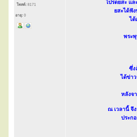
โปรดยสะ และ
โพสต์:
8171
ยสะได้ฟัง
อายุ:
0
ได้
พระพุ
ซึ่
ได้ข่า
หลังจา
ณ เวลานี้ จ
ประกอบ