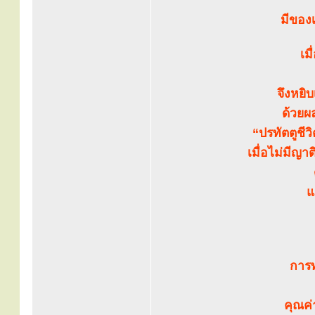
มีของเ
เม
จึงหยิ
ด้วยผ
“ปรทัตตูชีว
เมื่อไม่มีญ
แ
การท
คุณค่