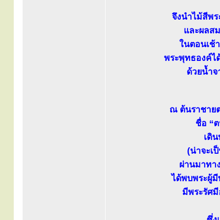
จึงนำไม้สีพ
และผลสม
ในตอนเช้า
พระพุทธองค์ได
ด้วยน้ำ
ณ ต้นราชายตนะ
ชื่อ “
เดิ
(น่าจะเ
ผ่านมาทาง
ได้พบพระผู้
มีพระรัศมี
ซึ่