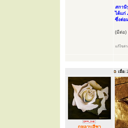
สกานิ
ได้แก่
ซึ่งต่
(มีต่อ)
แก้ไขล่
เมื่อ:
2
กุหลาบสีชา