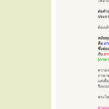
ให้อ่า
ต่อคำ
ประก
ต้องเท
สมัยพุ
คือ
ภา
ซึ่งต
กับ
ภา
(ภาษา
ความจร
ภาษาต
แต่เพื่
จึงแบ่
พระไตร
สามเณ