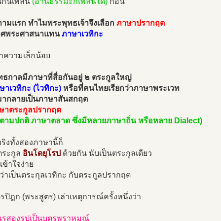
นกันเพลิน
(อ่านธรรมะก็เพลินได้)
ก่อน
ถามแรก ทำไมพระพุทธเจ้าจึงเลือก
ภาษาปรากฤต
าศพระศาสนาแทน
ภาษาเวทิกะ
้าความเล็กน้อย
ทธกาลมีภาษาที่สื่อกันอยู่ ๒ ตระกูลใหญ่
ษาเวทิกะ (ไวทิกะ)
หรือที่คนไทยเรียกว่าภาษาพระเวท
่อมากลายเป็นภาษาสันสกฤต
ษาตระกูลปรากฤต
ตามปกติ ภาษาตลาด ซึ่งมีหลายภาษาถิ่น หรือหลาย Dialect)
ิงทั้งสองภาษานี้ก็
ระกูล
อินโดยุโรป
ด้วยกัน นับเป็นตระกูลเดียว
อเข้าใจง่าย
งว่าเป็นตระกุลเวทิกะ กับตระกูลปรากฤต
ปิฎก (พระสูตร) เล่าเหตุการณ์ครั้งหนึ่งว่า
รสองรูปเป็นบุตรพราหมณ์