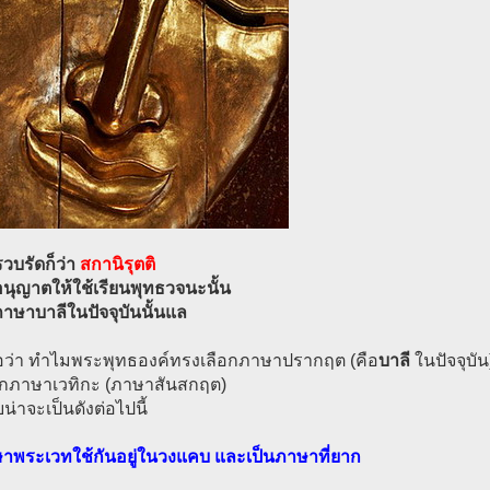
รวบรัดก็ว่า
สกานิรุตติ
อนุญาตให้ใช้เรียนพุทธวจนะนั้น
ภาษาบาลีในปัจจุบันนั้นแล
อว่า ทำไมพระพุทธองค์ทรงเลือกภาษาปรากฤต (คือ
บาลี
ในปัจจุบัน
ือกภาษาเวทิกะ (ภาษาสันสกฤต)
่าจะเป็นดังต่อไปนี้
ษาพระเวทใช้กันอยู่ในวงแคบ และเป็นภาษาที่ยาก