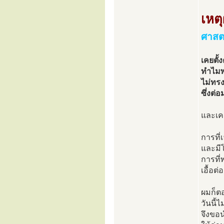
เหต
ศาสต
เคยตั้
ทำไมพ
ไม่ทร
ซึ่งต
และเค
การที
และมี
การที่
เอื้อต
ผมก็ต
วันนี้
จึงขอ