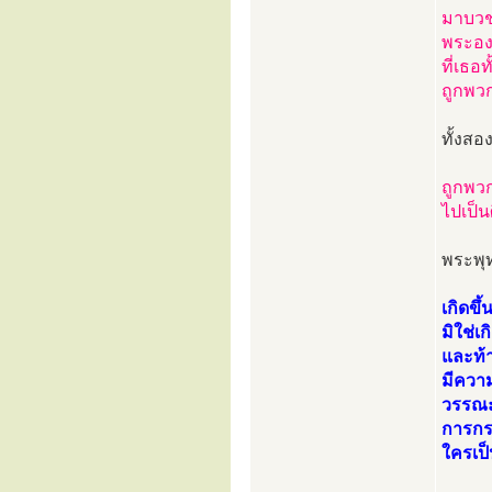
มาบวช
พระองค
ที่เธอ
ถูกพว
ทั้งสอ
ถูกพวก
ไปเป็
พระพุ
เกิดขึ
มิใช่
และท้
มีความ
วรรณะม
การกระ
ใครเป็