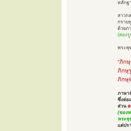
หลักฐา
สาวกส
กราบท
ด้วยภา
(สองรู
พระพุ
“ภิกษ
ภิกษุ
ภิกษุ
ภาษาฉั
ซึ่งต่
ส่วน
ส
(ของพ
พระพุท
แต่ปร