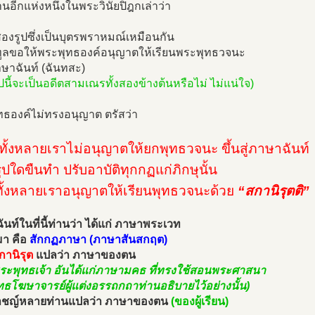
นอีกแห่งหนึ่งในพระวินัยปิฎกเล่าว่า
องรูปซึ่งเป็นบุตรพราหมณ์เหมือนกัน
ูลขอให้พระพุทธองค์อนุญาตให้เรียนพระพุทธวจนะ
ษาฉันท์ (ฉันทสะ)
ปนี้จะเป็นอดีตสามเณรทั้งสองข้างต้นหรือไม่ ไม่แน่ใจ)
ทธองค์ไม่ทรงอนุญาต ตรัสว่า
ุทั้งหลายเราไม่อนุญาตให้ยกพุทธวจนะ ขึ้นสู่ภาษาฉันท์
รูปใดขืนทำ ปรับอาบัติทุกกฏแก่ภิกษุนั้น
ทั้งหลายเราอนุญาตให้เรียนพุทธวจนะด้วย
“สกานิรุตติ”
นท์ในที่นี้ท่านว่า ได้แก่ ภาษาพระเวท
อมา คือ
สักกฏภาษา (ภาษาสันสกฤต)
กานิรุต
แปลว่า ภาษาของตน
ระพุทธเจ้า อันได้แก่ภาษามคธ ที่ทรงใช้สอนพระศาสนา
ธโฆษาจารย์ผู้แต่งอรรถกถาท่านอธิบายไว้อย่างนั้น)
าชญ์หลายท่านแปลว่า ภาษาของตน
(ของผู้เรียน)