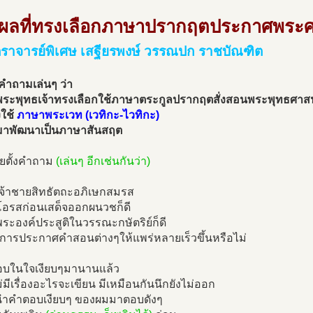
ุผลที่ทรงเลือกภาษาปรากฤตประกาศพระ
ราจารย์พิเศษ เสฐียรพงษ์ วรรณปก ราชบัณฑิต
งคำถามเล่นๆ ว่า
ระพุทธเจ้าทรงเลือกใช้ภาษาตระกูลปรากฤตสั่งสอนพระพุทธศาส
งใช้
ภาษาพระเวท (เวทิกะ-ไวทิกะ)
่อมาพัฒนาเป็นภาษาสันสฤต
ยตั้งคำถาม
(เล่นๆ อีกเช่นกันว่า)
่เจ้าชายสิทธัตถะอภิเษกสมรส
โอรสก่อนเสด็จออกผนวชก็ดี
พระองค์ประสูติในวรรณะกษัตริย์ก็ดี
่อการประกาศคำสอนต่างๆให้แพร่หลายเร็วขึ้นหรือไม่
อบในใจเงียบๆมานานแล้ว
ไม่มีเรื่องอะไรจะเขียน มีเหมือนกันนึกยังไม่ออก
นำคำตอบเงียบๆ ของผมมาตอบดังๆ