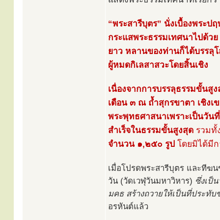
“พระสารีบุตร” นั่งเบื้องพระปฤ
กระแสพระธรรมเทศนาไปด้วย เ
ยาว หลานของท่านก็ได้บรรลุโส
ผู้หมดกิเลสาสวะโดยสิ้นเชิง
เนื่องจากการบรรลุธรรมขั้นสูง
เดือน ๓ ณ ถ้ำสุกรขาตา เชิงเข
พระพุทธศาสนาเพราะเป็นวัน
สำเร็จในธรรมขั้นสูงสุด
รวมทั้
จำนวน ๑,๒๕๐ รูป
โดยมิได้มีก
เมื่อโปรดพระสารีบุตร และทีฆน
วัน (วัดเวฬุวันมหาวิหาร)
ซึ่งเป
มคธ สร้างถวายให้เป็นที่ประทับ
อรหันต์แล้ว