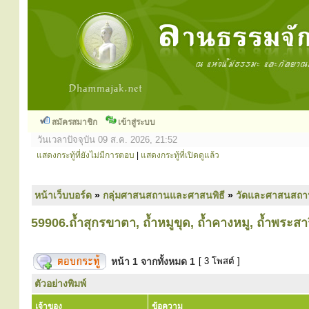
สมัครสมาชิก
เข้าสู่ระบบ
วันเวลาปัจจุบัน 09 ส.ค. 2026, 21:52
แสดงกระทู้ที่ยังไม่มีการตอบ
|
แสดงกระทู้ที่เปิดดูแล้ว
หน้าเว็บบอร์ด
»
กลุ่มศาสนสถานและศาสนพิธี
»
วัดและศาสนสถา
59906.ถ้ำสุกรขาตา, ถ้ำหมูขุด, ถ้ำคางหมู, ถ้ำพระสา
หน้า
1
จากทั้งหมด
1
[ 3 โพสต์ ]
ตัวอย่างพิมพ์
เจ้าของ
ข้อความ