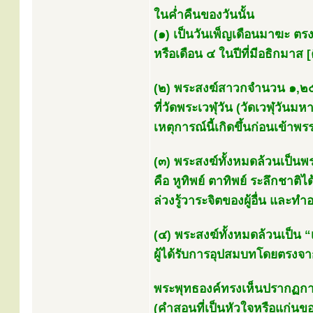
ในค่ำคืนของวันนั้น
(๑) เป็นวันเพ็ญเดือนมาฆะ ตรงก
หรือเดือน ๔ ในปีที่มีอธิกมาส 
(๒) พระสงฆ์สาวกจำนวน ๑,๒๕
ที่วัดพระเวฬุวัน (วัดเวฬุวันม
เหตุการณ์นี้เกิดขึ้นก่อนเข้าพร
(๓) พระสงฆ์ทั้งหมดล้วนเป็นพ
คือ หูทิพย์ ตาทิพย์ ระลึกชาติไ
ล่วงรู้วาระจิตของผู้อื่น และทำ
(๔) พระสงฆ์ทั้งหมดล้วนเป็น “เ
ผู้ได้รับการอุปสมบทโดยตรงจา
พระพุทธองค์ทรงเห็นปรากฏการ
(คำสอนที่เป็นหัวใจหรือแก่นข