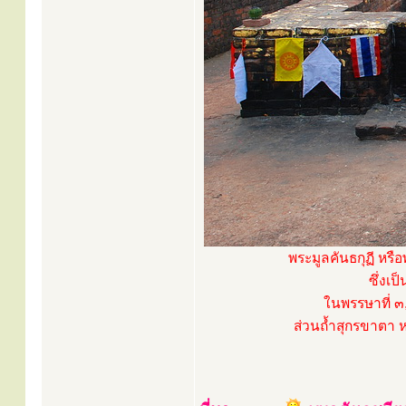
พระมูลคันธกุฏี หรื
ซึ่งเ
ในพรรษาที่ ๓
ส่วนถ้ำสุกรขาตา หร