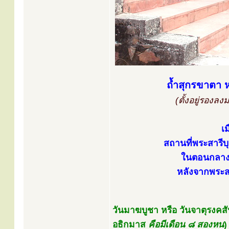
ถ้ำสุกรขาตา ห
(ตั้งอยู่รองล
เ
สถานที่พระสารีบุ
ในตอนกลางวั
หลังจากพระส
วันมาฆบูชา หรือ วันจาตุรงคสัน
อธิกมาส
คือมีเดือน ๘ สองหน
)