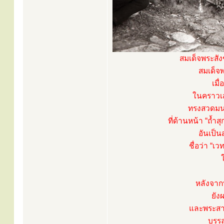
สมเด็จพระสั
สมเด็จพ
เมื
ในคราวเส
ทรงสวดมนต์
ที่ด้านหน้า “ถ้ำ
อันเป็
ชื่อว่า “
หลังจาก
ยัง
และพระสารี
บรรล