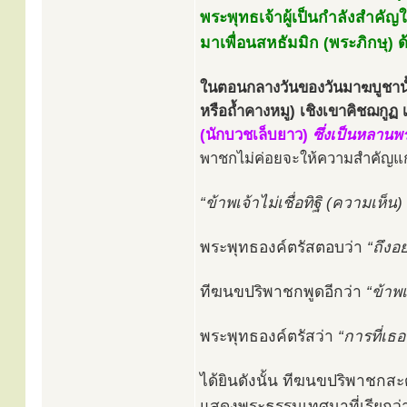
พระพุทธเจ้าผู้เป็นกำลังสำคัญใ
มาเพื่อนสหธัมมิก (พระภิกษุ)
ในตอนกลางวันของวันมาฆบูชานั้น
หรือถ้ำคางหมู) เชิงเขาคิชฌกูฏ
(นักบวชเล็บยาว)
ซึ่งเป็นหลานพ
พาชกไม่ค่อยจะให้ความสำคัญแก่
“ข้าพเจ้าไม่เชื่อทิฐิ (ความเห็น)
พระพุทธองค์ตรัสตอบว่า
“ถึงอย
ทีฆนขปริพาชกพูดอีกว่า
“ข้าพเ
พระพุทธองค์ตรัสว่า
“การที่เธ
ได้ยินดังนั้น ทีฆนขปริพาชกสะ
แสดงพระธรรมเทศนาที่เรียกว