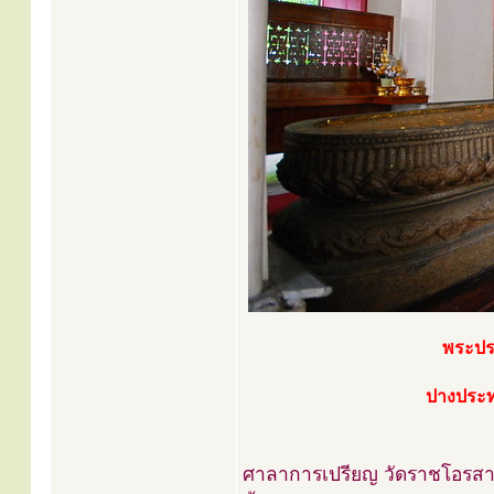
พระปร
ปางประท
ศาลาการเปรียญ วัดราชโอรส