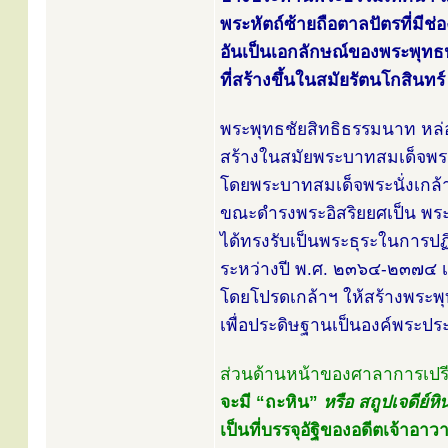
พระหัตถ์ซ้ายถือตาลปัตรที่มีช
อันเป็นเอกลักษณ์ของพระพุทธ
ที่สร้างขึ้นในสมัยรัตนโกสินทร์
พระพุทธชัยสิทธิธรรมนาท หล่อ
สร้างในสมัยพระบาทสมเด็จพระ
โดยพระบาทสมเด็จพระนั่งเกล้าเจ
ขณะดำรงพระอิสริยยศเป็น พระ
ได้ทรงรับเป็นพระธุระในการป
ระหว่างปี พ.ศ. ๒๓๖๔-๒๓๗๔ เ
โดยโปรดเกล้าฯ ให้สร้างพระพ
เพื่อประดิษฐานเป็นองค์พระป
ส่วนด้านหน้าของศาลาการเปรี
จะมี “ถะหิน”
หรือ สถูปเจดีย์หิ
เป็นที่บรรจุอัฐิของอดีตเจ้าอ