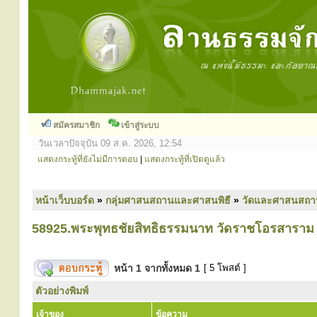
สมัครสมาชิก
เข้าสู่ระบบ
วันเวลาปัจจุบัน 09 ส.ค. 2026, 12:54
แสดงกระทู้ที่ยังไม่มีการตอบ
|
แสดงกระทู้ที่เปิดดูแล้ว
หน้าเว็บบอร์ด
»
กลุ่มศาสนสถานและศาสนพิธี
»
วัดและศาสนสถา
58925.พระพุทธชัยสิทธิธรรมนาท วัดราชโอรสาราม
หน้า
1
จากทั้งหมด
1
[ 5 โพสต์ ]
ตัวอย่างพิมพ์
เจ้าของ
ข้อความ