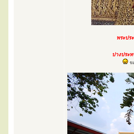
พระประ
ปางประท
ขอ