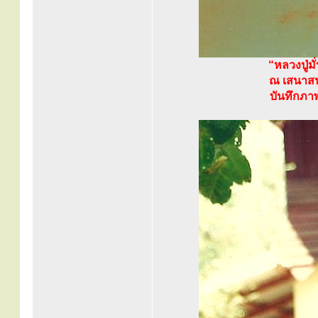
“หลวงปู่มั
ณ เสนาสน
บันทึกภา