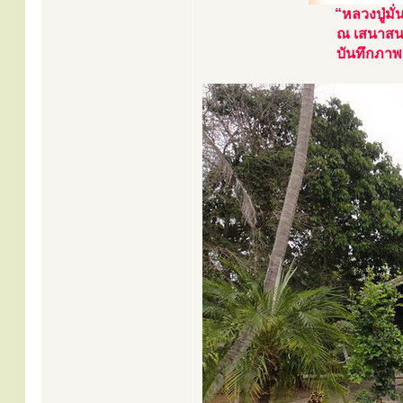
“หลวงปู่มั่
ณ เสนาสนะ
บันทึกภาพ