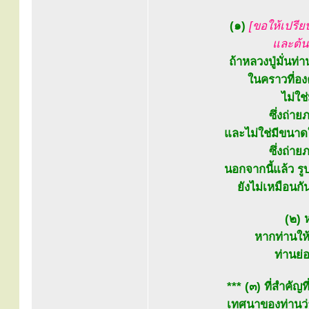
(๑)
[ขอให้เปรียบ
และต้นค
ถ้าหลวงปู่มั่นท่
ในคราวที่องค
ไม่ใช
ซึ่งถ่า
และไม่ใช่มีขนาดใก
ซึ่งถ่า
นอกจากนี้แล้ว รูป
ยังไม่เหมือนก
(๒) ห
หากท่านให้
ท่านย่
*** (๓) ที่สำคั
เทศนาของท่านว