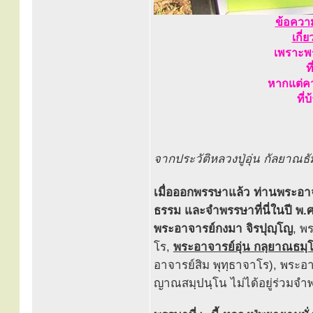
ข้อความ
เกี่
เพราะพร
ท
หากแต่คว
ที่
จากประวัติหลวงปู่อุ่น กัลยาณธัมโ
เมื่อออกพรรษาแล้ว ท่านพระอาจา
ธรรม และจำพรรษาที่นี่ในปี พ
พระอาจารย์กงมา จิรปุญฺโญ
, พ
โร,
พระอาจารย์อุ่น กลฺยาณธมฺ
อาจารย์สิม พุทฺธาจาโร), พระอ
ญาณสมฺปนฺโน ไม่ได้อยู่ร่วมจำ