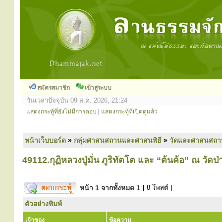
สมัครสมาชิก
เข้าสู่ระบบ
วันเวลาปัจจุบัน 09 ส.ค. 2026, 21:24
แสดงกระทู้ที่ยังไม่มีการตอบ
|
แสดงกระทู้ที่เปิดดูแล้ว
หน้าเว็บบอร์ด
»
กลุ่มศาสนสถานและศาสนพิธี
»
วัดและศาสนสถา
49112.กุฏิหลวงปู่มั่น ภูริทัตโต และ “ต้นค้อ” ณ วัดป่
หน้า
1
จากทั้งหมด
1
[ 8 โพสต์ ]
ตัวอย่างพิมพ์
เจ้าของ
ข้อความ