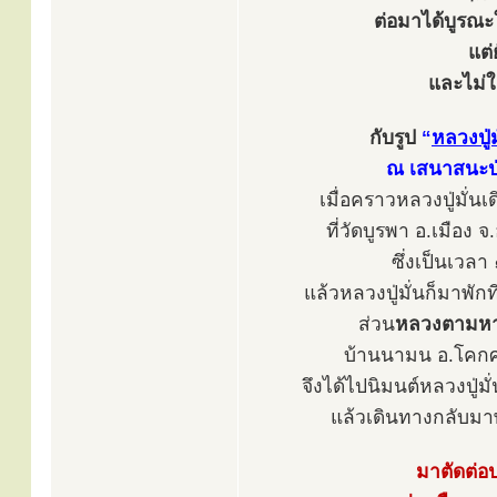
ต่อมาได้บูรณะใ
แต่ย
และไม่ใช
กับรูป
“
หลวงปู่
ณ เสนาสนะป่
เมื่อคราวหลวงปู่มั่
ที่วัดบูรพา อ.เมือง
ซึ่งเป็นเวล
แล้วหลวงปู่มั่นก็มาพัก
ส่วน
หลวงตามหา
บ้านนามน อ.โคกศร
จึงได้ไปนิมนต์หลวงปู่มั
แล้วเดินทางกลับมา
มาตัดต่อ