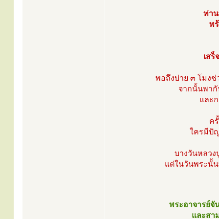
ท่าน
พร
เสร็
พอถึงบ่าย ๓ โมงช
จากนั้นพากั
และกล
คร
ใครมีปัญ
บางวันหลวงปู
แต่ในวันพระนั้
พระอาจารย์จัน
และสามเ