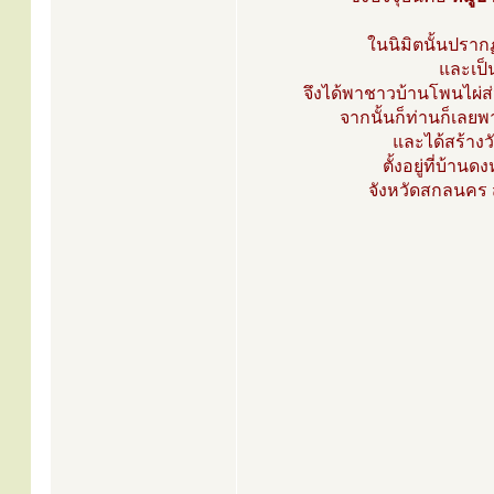
ในนิมิตนั้นปราก
และเป็
จึงได้พาชาวบ้านโพนไผ่ส่
จากนั้นก็ท่านก็เลยพ
และได้สร้างวั
ตั้งอยู่ที่บ้า
จังหวัดสกลนคร ส