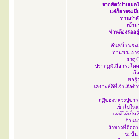
จากสัตว์ป่าเสมอไ
แต่ก็อาจจะมีเ
ท่านกำลั
เข้าม
ท่านต้องรออย
คืนหนึ่ง พระ
ท่านพระอาจา
ธาตุข
ปรากฏมีเสือกระโดดข้
เสื
พอรู
เคราะห์ดีที่เจ้าเสือต
กุฏิของหลวงปู่ขาว
เข้าไปในแน
แต่มิได้เป็
ด้านห
ผ้าขาวที่ติดต
ฉะนั้น