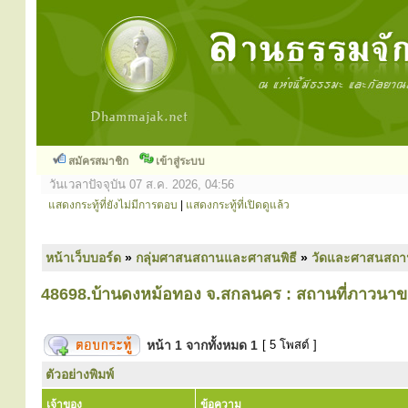
สมัครสมาชิก
เข้าสู่ระบบ
วันเวลาปัจจุบัน 07 ส.ค. 2026, 04:56
แสดงกระทู้ที่ยังไม่มีการตอบ
|
แสดงกระทู้ที่เปิดดูแล้ว
หน้าเว็บบอร์ด
»
กลุ่มศาสนสถานและศาสนพิธี
»
วัดและศาสนสถา
48698.บ้านดงหม้อทอง จ.สกลนคร : สถานที่ภาวนาข
หน้า
1
จากทั้งหมด
1
[ 5 โพสต์ ]
ตัวอย่างพิมพ์
เจ้าของ
ข้อความ