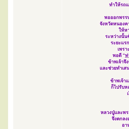
ทำให้รถแล
พอออกพรรษ
จังหวัดหนองคา
ให้ห
ระหว่างนั้นข
ระยะแร
เพราะ
พอดี “
ท
ข้าพเจ้าจึง
และช่วยทำเสน
ข้าพเจ้
ก็ไปรับห
หลวงปู่และพร
จึงตกลงอ
อาห