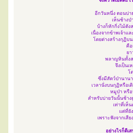
จึงตวาดเอ็ดตะโร
อีกวันหนึ่ง ตอนบ่
เห็นช้าง
บ้างก็หักกิ่งไม้ดัง
เนื่องจากข้าพเจ้าแล
โดยต่างสร้างกุฏิบน
คื
ยาว
พลาญหินทั้งสอ
จึงเป็นเ
โด
ซึ่งมีสัตว์ป่าน
เวลานั่งบนกุฏิหรือเ
หมูป่า หรื
สำหรับบ่ายวันนั้นช้างฝ
เท่าที่เห็
แต่ที่
เพราะฟังจากเสียงที
อย่างไรก็ดี