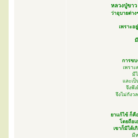
หลวงปู่ขาว 
ว่าอุบายต่า
เพราะอยู
ม
การขบฉั
เพราะศ
มี
และเป็
จึงพ
จึงไม่กัง
ยาแก้ไข้ ก็
โดยถือเอ
เขาก็มิได้
มี