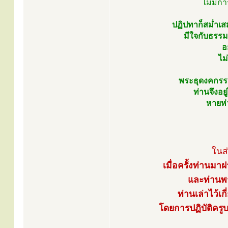
ไม่มีก
ปฏิปทาก็สม่ำเส
มีใจกับธรรมเ
อ
ไม
พระธุดงคกรรมฐ
ท่านจึงอ
หายห่
ในส่
เมื่อครั้งท่านมา
และท่านพร
ท่านเล่าไว้เ
โดยการปฏิบัติครูบา