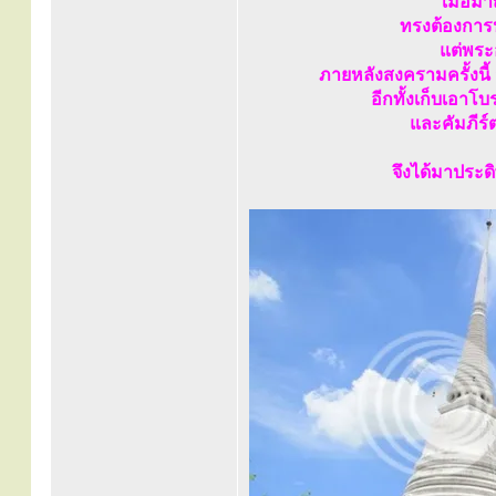
เมื่อม
ทรงต้องกา
แต่พระ
ภายหลังสงครามครั้งน
อีกทั้งเก็บเอาโ
และคัมภีร์
จึงได้มาประ