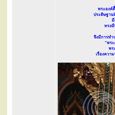
พระองค์ตื
ประดิษฐานที
ม
ทรงม
จึงมีการทำ
“พระอง
พระ
เรื่องความ