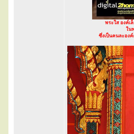
พระใส องค์เล
ในพ
ซึ่งเป็นคนละองค