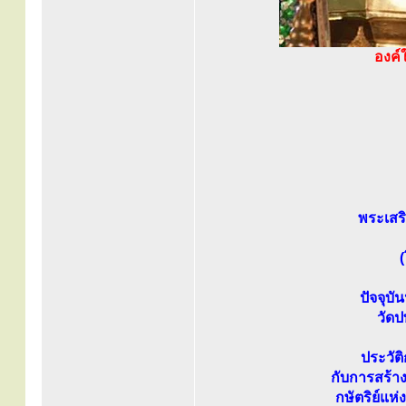
องค์
พระเสริ
ปัจจุบ
วัด
ประวัต
กับการสร้า
กษัตริย์แห