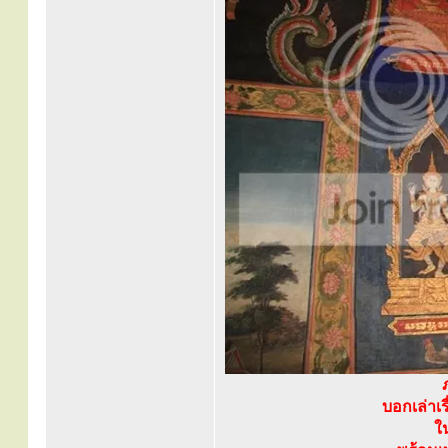
บอกเล่าเ
ใ