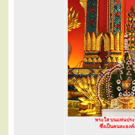
พระใส บนแท่นประด
ซึ่งเป็นคนละองค