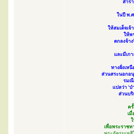
สำรา
ในปี พ.
ให้สมเด็จเจ
ให้พ
ตกลงจ้างจ
และมีเกา
ทางฝั่งเห
ส่วนสระนอกอนุ
รมณี
แปลว่า ‘ป
ส่วนบร
คร
เม
ใ
เพื่อพระราชท
พระอัครมเหสีใ