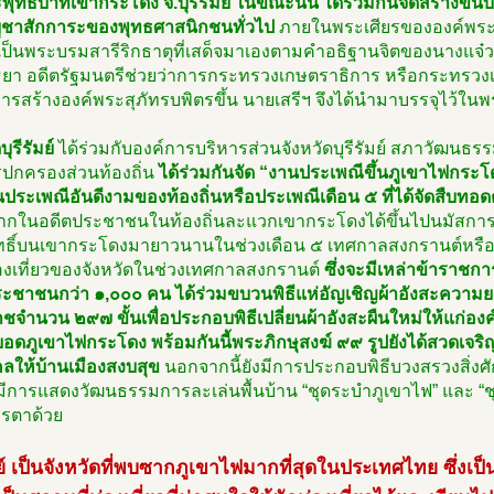
พุทธบาทเขากระโดง จ.บุรีรัมย์ ในขณะนั้น ได้ร่วมกันจัดสร้างขึ้น
่บูชาสักการะของพุทธศาสนิกชนทั่วไป
ภายในพระเศียรขององค์พระมี
ึ่งเป็นพระบรมสารีริกธาตุที่เสด็จมาเองตามคำอธิฐานจิตของนางแจ
ธยา อดีตรัฐมนตรีช่วยว่าการกระทรวงเกษตราธิการ หรือกระทรวง
ีการสร้างองค์พระสุภัทรบพิตรขึ้น นายเสรีฯ จึงได้นำมาบรรจุไว้ในพร
บุรีรัมย์
ได้ร่วมกับองค์การบริหารส่วนจังหวัดบุรีรัมย์ สภาวัฒนธรร
รปกครองส่วนท้องถิ่น
ได้ร่วมกันจัด “งานประเพณีขึ้นภูเขาไฟกระโดง
ประเพณีอันดีงามของท้องถิ่นหรือประเพณีเดือน ๕ ที่ได้จัดสืบทอ
จากในอดีตประชาชนในท้องถิ่นละแวกเขากระโดงได้ขึ้นไปนมัสการพ
์สิทธิ์บนเขากระโดงมายาวนานในช่วงเดือน ๕ เทศกาลสงกรานต์หรือป
องเที่ยวของจังหวัดในช่วงเทศกาลสงกรานต์
ซึ่งจะมีเหล่าข้าราชก
ะชาชนกว่า ๑,๐๐๐ คน ได้ร่วมขบวนพิธีแห่อัญเชิญผ้าอังสะความยา
จำนวน ๒๙๗ ขั้นเพื่อประกอบพิธีเปลี่ยนผ้าอังสะผืนใหม่ให้แก่องค์
ยอดภูเขาไฟกระโดง พร้อมกันนี้พระภิกษุสงฆ์ ๙๙ รูปยังได้สวดเจริ
คลให้บ้านเมืองสงบสุข
นอกจากนี้ยังมีการประกอบพิธีบวงสรวงสิ่งศั
ีการแสดงวัฒนธรรมการละเล่นพื้นบ้าน “ชุดระบำภูเขาไฟ” และ “ชุดบุ
รตาด้วย
มย์ เป็นจังหวัดที่พบซากภูเขาไฟมากที่สุดในประเทศไทย ซึ่งเป็น