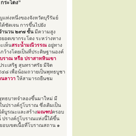
 “กระโดง”
แห่งหนึ่งของจังหวัดบุรีรัมย์
ด้ชัดเจน การขึ้นไปยัง
จำนวน ๒๙๗ ขั้น
มีความสูง
ปถึงยอดเขากระโดง ระหว่างทาง
จะเห็น
สระน้ำมณีวรรณ
อยู่ทาง
นกว้างโดยเป็นที่ประดิษฐานองค์
่โบราณ หรือ ปราสาทหินเขา
ประเสริฐ สุนทราศรัย มีจิต
๒๔๔๘ เพื่อน้อมถวายเป็นพุทธบูชา
วนลาวา
ให้สามารถยืนชม
ระพุทธบาทจำลองขึ้นมาใหม่ มี
รางค์กู่โบราณ ซึ่งเดิมเป็น
ได้บูรณะและสร้าง
มณฑป
ครอบ
้ ปรางค์กู่โบราณแห่งนี้ได้ขึ้น
ีขอบเขตเนื้อที่โบราณสถาน ๑