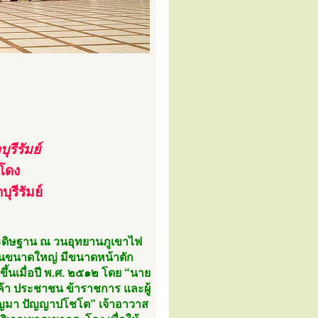
รีรัมย์
โดง
ุรีรัมย์
ประดิษฐาน ณ วนอุทยานภูเขาไฟ
บปูนขนาดใหญ่ มีขนาดหน้าตัก
ึ้นเมื่อปี พ.ศ. ๒๕๑๒ โดย “นาย
่อค้า ประชาชน ข้าราชการ และผู้
ุญมา ปัญญาปโชโต” เจ้าอาวาส