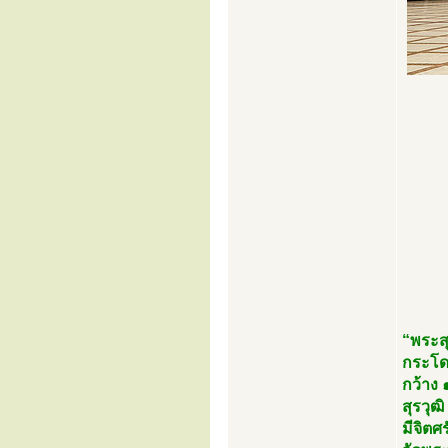
“พระสุ
กระโดง
กว้าง 
สุรวุฒ
มีจิต