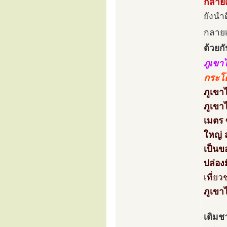
กลายเ
ยังนำ
กลายเ
ด้วยกั
ภูเขา
กระโ
ภูเขา
ภูเขา
เมตร 
ใหญ่ 
เป็นข
ปล่อง
เที่ย
ภูเขา
เดิมช