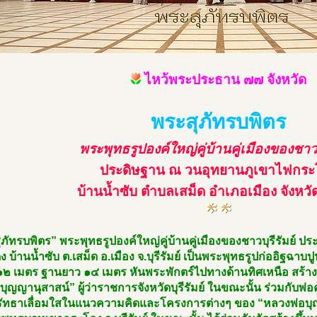
ไหว้พระประธาน ๗๗ จังหวัด
พระสุภัทรบพิตร
พระพุทธรูปองค์ใหญ่คู่บ้านคู่เมืองของชาวบุ
ประดิษฐาน ณ วนอุทยานภูเขาไฟกระ
บ้านน้ำซับ ตำบลเสม็ด อำเภอเมือง จังหวัดบ
ภัทรบพิตร” พระพุทธรูปองค์ใหญ่คู่บ้านคู่เมืองของชาวบุรีรัมย์ 
 บ้านน้ำซับ ต.เสม็ด อ.เมือง จ.บุรีรัมย์ เป็นพระพุทธรูปก่ออิฐฉา
๑๒ เมตร ฐานยาว ๑๔ เมตร หันพระพักตร์ไปทางด้านทิศเหนือ สร้างข
ิ บุญญานุสาสน์” ผู้ว่าราชการจังหวัดบุรีรัมย์ ในขณะนั้น ร่วมกับพ
ศรัทธาเลื่อมใสในแนวความคิดและโครงการต่างๆ ของ “หลวงพ่อบ