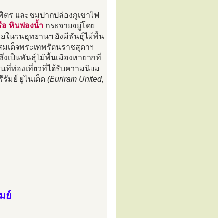
รบพิตร และชมปากปล่องภูเขาไฟ
ือ หินฟองน้ำ
กระจายอยู่โดย
ในวนอุทยานฯ ยังมีพันธุ์ไม้พื้น
กสมเด็จพระเทพรัตนราชสุดาฯ
ึ่งเป็นพันธุ์ไม้พื้นเมืองหายากที่
่ท่องเที่ยวที่ได้รับความนิยม
ัมย์ ยูไนเต็ด
(Buriram United,
มย์