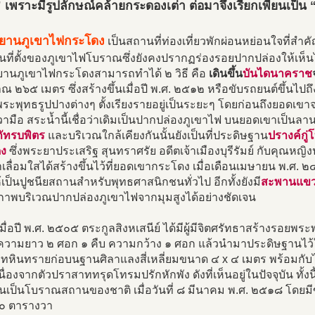
)” เพราะมีรูปลักษณ์คล้ายกระดองเต่า ต่อมาจึงเรียกเพี้ยนเป็น
ทยานภูเขาไฟกระโดง
เป็นสถานที่ท่องเที่ยวพักผ่อนหย่อนใจที่สำคัญ
นที่ตั้งของภูเขาไฟโบราณซึ่งยังคงปรากฏร่องรอยปากปล่องให้เห็นไ
ยานภูเขาไฟกระโดงสามารถทำได้ ๒ วิธี คือ
เดินขึ้น
บันไดนาคราช
 ๒๖๕ เมตร ซึ่งสร้างขึ้นเมื่อปี พ.ศ. ๒๕๑๒ หรือขับรถยนต์ขึ้นไ
ะพุทธรูปปางต่างๆ ตั้งเรียงรายอยู่เป็นระยะๆ โดยก่อนถึงยอดเขา
ามือ สระน้ำนี้เชื่อว่าเดิมเป็นปากปล่องภูเขาไฟ บนยอดเขาเป็นลา
ภัทรบพิตร
และบริเวณใกล้เคียงกันนั้นยังเป็นที่ประดิษฐาน
ปรางค์กู
ง
ซึ่งพระยาประเสริฐ สุนทราศรัย อดีตเจ้าเมืองบุรีรัมย์ กับคุณหญิง
เลื่อมใสได้สร้างขึ้นไว้ที่ยอดเขากระโดง เมื่อเดือนเมษายน พ.ศ. 
เป็นปูชนียสถานสำหรับพุทธศาสนิกชนทั่วไป อีกทั้งยังมี
สะพานแข
ยภาพบริเวณปากปล่องภูเขาไฟจากมุมสูงได้อย่างชัดเจน
มื่อปี พ.ศ. ๒๕๐๕ ตระกูลสิงหเสนีย์ ได้มีผู้มีจิตศรัทธาสร้างรอยพ
วามยาว ๒ ศอก ๑ คืบ ความกว้าง ๑ ศอก แล้วนำมาประดิษฐานไว้ในป
ทหินทรายก่อบนฐานศิลาแลงสี่เหลี่ยมขนาด ๔ x ๔ เมตร พร้อมกับ
เนื่องจากตัวปราสาททรุดโทรมปรักหักพัง ดังที่เห็นอยู่ในปัจจุบัน ทั้งนี
ยนเป็นโบราณสถานของชาติ เมื่อวันที่ ๘ มีนาคม พ.ศ. ๒๕๑๘ โดยม
๐ ตารางวา