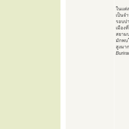
ในแต่
เป็นจ
รอบปาก
เมืองท
สยามบ
มักพบใ
สูงมา
Burir