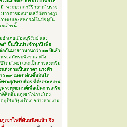
บริเวณยอดเขากระโดง เพื่อให้
 “พระบรมสารีริกธาตุ” บรรจุ
๋ว มารดาของนายเสรี อิศรางกูร
เกษตรและสหกรณ์ในปัจจุบัน
ะเศียรนี้
มอำเภอเมืองบุรีรัมย์ และ
” ขึ้นเป็นประจำทุกปี เพื่อ
ดต่อกันมายาวนานกว่า ๑๓ ปีแล้ว
ระสุภัทรบพิตร และสิ่ง
ีใหม่ไทย) และเป็นการส่งเสริม
ารแต่งกายเป็นเทวดา นางฟ้า
ว ๓๙ เมตร เดินขึ้นบันได
พระสุภัทรบพิตร ที่ตั้งตระหง่าน
ญพระพุทธมนต์เพื่อเป็นการเสริม
กดิ์สิทธิ์บนภูเขาไฟกระโดง
รีรัมย์รุ่งเรือง” อย่างสวยงาม
ภูเขาไฟที่ดับสนิทแล้ว จึง