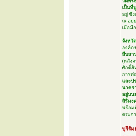
วัดพระ
เป็นที
อยู่ ซ
ณ อยุ
เมื่อม
จังหวัด
องค์ก
สืบสาน
(หลัง
ศักดิ
การท่
และปร
นาคราช
อยู่บน
สิริมง
พร้อมม
ตระกา
บุรีรั