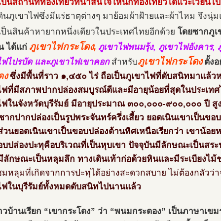
ป็นสถานที่ท่องเที่ยวที่น่าสนใจให้นักท่องเที่ยวได้แวะเวียนไป
ดินภูเขาไฟซึ่งมีแร่ธาตุต่างๆ มาย้อมผ้าฝ้ายและผ้าไหม จึงนุ
ป็นสินค้าหายากหนึ่งเดียวในประเทศไทยอีกด้วย
โดยซากภูเข
ภูเขาไฟกระโดง,
น ได้แก่
ภูเขาไฟพนมรุ้ง, ภูเขาไฟอังคาร, 
ภูเขาไฟกระโดง
ไฟไปรบัด และภูเขาไฟเขาคอก
สำหรับ
ตั้งอ
ดง
ซึ่งมีพื้นที่ราว ๑,๔๕๐ ไร่ ถือเป็นภูเขาไฟที่ดับสนิทมาแล้วห
ไฟที่มีสภาพปากปล่องสมบูรณ์ดีและมีอายุน้อยที่สุดในประเทศ
ไฟในจังหวัดบุรีรัมย์ มีอายุประมาณ ๓๐๐,๐๐๐-๙๐๐,๐๐๐ ปี ส
ซากปากปล่องเป็นรูปพระจันทร์ครึ่งเสี้ยว ยอดเนินเขาเป็นขอบป
ส่วนยอดเนินเขาเป็นขอบปล่องด้านทิศเหนือเรียกว่า เขาน้อยห
อบปล่องปะทุคือบริเวณที่เป็นหุบเขา ปัจจุบันมีลักษณะเป็นสร
มีลักษณะเป็นหลุมลึก ทางเดินเท้าก่อด้วยหินและมีระเบียงไม้
วชมหลุมที่เกิดจากการปะทุได้อย่างสะดวกสบาย ไม่ต้องกลัวว่า
ไฟในบุรีรัมย์ทั้งหมดดับสนิทไปนานแล้ว
าวบ้านเรียก “เขากระโดง” ว่า “พนมกระดอง” เป็นภาษาเขม