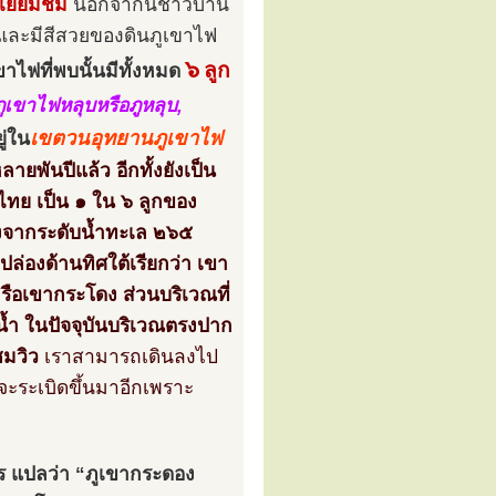
เยี่ยมชม
นอกจากนี้ชาวบ้าน
่มและมีสีสวยของดินภูเขาไฟ
๖
ลูก
าไฟที่พบนั้นมีทั้งหมด
ภูเขาไฟหลุบหรือภูหลุบ,
เขตวนอุทยานภูเขาไฟ
ยู่ใน
ลายพันปีแล้ว อีกทั้งยังเป็น
ไทย เป็น ๑ ใน ๖ ลูกของ
ูงจากระดับน้ำทะเล ๒๖๕
ล่องด้านทิศใต้เรียกว่า เขา
รือเขากระโดง ส่วนบริเวณที่
ะน้ำ ในปัจจุบันบริเวณตรงปาก
ชมวิว
เราสามารถเดินลงไป
จะระเบิดขึ้นมาอีกเพราะ
ร แปลว่า “ภูเขากระดอง