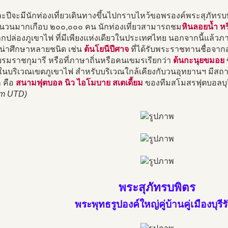
ละปีจะมีนักท่องเที่ยวเดินทางขึ้นไปกราบไหว้ขอพรองค์พระสุภัท
ำนวนมากเกือบ ๒๐๐,๐๐๐ คน นักท่องเที่ยวสามารถชม
หินลอยน้ำ หร
ปล่องภูเขาไฟ ที่มีเพียงแห่งเดียวในประเทศไทย นอกจากนี้แล้วภาย
ี่น่าศึกษาหลายชนิด เช่น
ต้นโยนีปีศาจ
ที่ได้รับพระราชทานชื่อจา
รมราชกุมารี หรือที่ภาษาถิ่นหรือคนเขมรเรียกว่า
ต้นกะนุยขมอย
ซ
นบริเวณเขตภูเขาไฟ สำหรับบริเวณใกล้เคียงกับวนอุทยานฯ มีสถานที
ก คือ
สนามฟุตบอล นิว ไอโมบาย สเตเดี้ยม
ของทีมสโมสรฟุตบอลบุรีร
am UTD)
พระสุภัทรบพิตร
พระพุทธรูปองค์ใหญ่คู่บ้านคู่เมืองบุรีรั