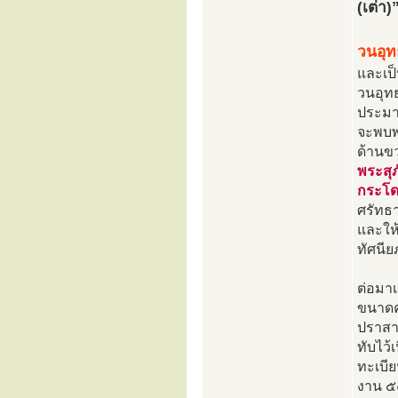
(เต่า
วนอุ
และเป็
วนอุท
ประมาณ
จะพบพร
ด้านขว
พระสุ
กระโด
ศรัทธา
และให้
ทัศนี
ต่อมาเ
ขนาดค
ปราสา
ทับไว้
ทะเบี
งาน ๕