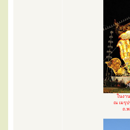
ในงานพ
ณ เมรุป
ถ.พ