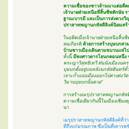
ความเชื่อของชาวล้านนาแต่อดีตก
เจ้านายฝ่ายเหนือที่สิ้นชีพตักษัย
ฐานะบารมี และเป็นการส่งดวงวิญ
ปราสาทพญานกหัสดีลิงค์นิยมสร้างเ
ในอดีตเมื่อเจ้านายฝ่ายเหนือสิ้นช
สมเกียรติ
ด้วยการสร้างบุษบกสวม
บ้านชาวเมืองเดินตามขบวนแห่ไป
ทั้งนี้
มีพงศาวดารโยนกตอนหนึ่ง จุ
พระญาวิสุทธิเทวี ต๋นนั่งเมือง
บุษบกตั้งอยู่บนหลังนกหัสดินทร์
เจาะก๋ำแปงเมืองออกไปตางต่งวัด
วิมานบุษบกนั้นตวย”
การสร้างเมรุปราสาทพญานกหัสดีล
ความเชื่อเดียวกันนี้ในเมืองเช
นา
เมรุปราสาทพญานกหัสดีลิงค์ที่ว่า
ที่ถึงแก่มรณภาพ ซึ่งเป็นที่เคา