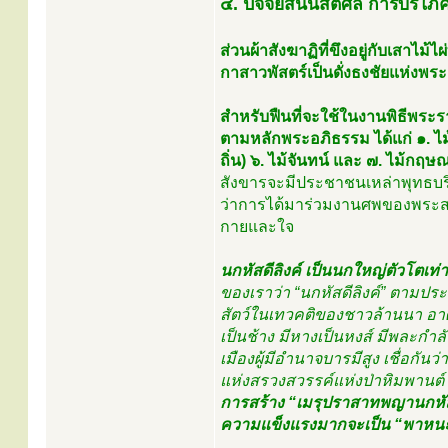
๔. ปัจจัยสันนิสิตศีล การบริโ
ส่วนผ้าสังฆาฏิที่ขึงอยู่กับเสาไม
กาสาวพัสตร์เป็นดั่งธงชัยแห่งพระ
สำหรับฟืนที่จะใช้ในงานพิธีพระร
ตามหลักพระอภิธรรม ได้แก่ ๑. ไม้
ถิ่น) ๖. ไม้จันทน์ และ ๗. ไม้กฤ
สังขารจะมีประชาชนเหล่าพุทธบริ
ว่าการได้มาร่วมงานศพของพระสงฆ์ พ
กายและใจ
นกหัสดีลิงค์ เป็นนกใหญ่ตัวโตเท่า
ของเราว่า “นกหัสดีลิงค์” ตามประ
สัตว์ในเทวคติของชาวล้านนา อาศัย
เป็นช้าง มีหางเป็นหงส์ มีพละกำลั
เมืองผู้มีอำนาจบารมีสูง เชื่อกั
แห่งสรวงสวรรค์แห่งป่าหิมพานต์
การสร้าง “เมรุปราสาทพญานกหัสดีล
ความแข็งแรงมากจะเป็น “พาหนะ”