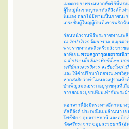
เมตตาของพระมหากษัตริย์ที่ทรง
ผู้ใหญ่นั้นๆ พญานกหัสดีลิงค์ก
นั่นเอง ดอกไม้มีพานเป็นภาชนะร
เถระชั้นผู้ใหญ่ผู้เป็นที่เคารพรักฉัน
ก่อนหน้างานพิธีพระราชทานเพลิ
ณ วัดป่าวิเวกวัฒนาราม จ.มุกดาห
พระราชทานเพลิงสรีระสังขารของ
อาทิเช่น
พระครูการุณยธรรมนิวา
จ.ลำปาง เมื่อวันอาทิตย์ที่ ๓๐ 
เจดีย์หลวงวรวิหาร จ.เชียงใหม่ เ
และให้คำปรึกษาโดยพระเทพวิสุท
หากสงสัยว่าทำไมหลวงปู่จามซึ่ง
บำเพ็ญสมณธรรมอยู่รุกขมูลที่เมือง
การยกย่องบูชาเทียบเท่ากับพระฝ่
นอกจากนี้ยังมีพระทางอีสานบาง
หัสดีลิงค์ ประเพณีแบบล้านนา เช
โพธิ์ชัย จ.อุบลราชธานี และอดี
วัดศรีตระการ จ.อุบลราชธานี
(อั