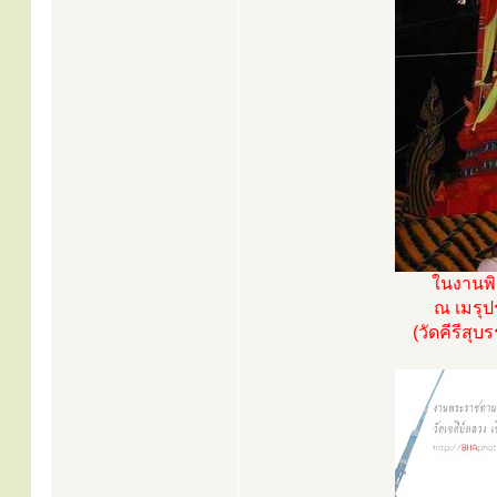
ในงานพิ
ณ เมรุป
(วัดคีรีสุ