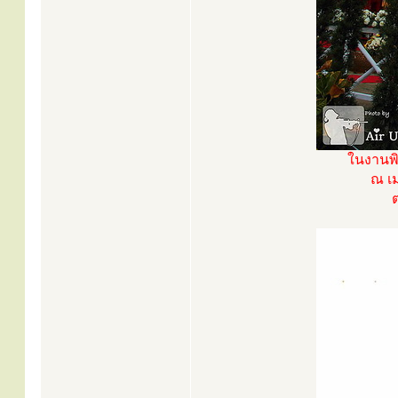
ในงานพิ
ณ เ