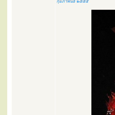
กุมภาพันธ์ ๒๕๕๕