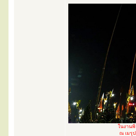
ในงานพิ
ณ เมรุป