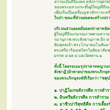
ความเป็นสิริมงคล หลังการจุดไฟ
ของพระมหาเถระชั้นผู้ใหญ่ที่ถึงแ
เพื่อเก็บเป็นเครื่องบูชาสักการะหร
ในป่า ขณะที่ส่วนยอดจะสร้างปร
บริเวณส่วนยอดมียอดปราสาทฉัตร
ผู้ใหญ่ที่ถึงแก่มรณภาพตามควา
รมานุภาพ พระสังฆานุภาพ อีก ๕ ช
สัมพุทธเจ้า พระโกนาคมโนสัมมาส
พระศรีอาริยเมตไตรโยสัมมาสัมพุท
มรรค ๔ ผล ๔ และนิพพาน ๑
ทั้งนี้ โดยรอบเมรุปราสาทพญานกหั
สังฆาฏิ (ผ้าพาดบ่าของพระภิกษุสงฆ์
“จตุป
ของพระภิกษุสงฆ์ที่เรียกว่า
๑. ปาฏิโมกขสังวรศีล การสำร
๒. อินทรียสังวรศีล การสำรวม 
๓. อาชีวปาริสุทธิศีล การเลี้