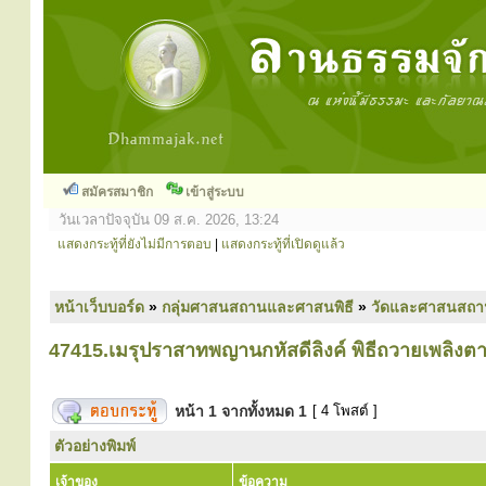
สมัครสมาชิก
เข้าสู่ระบบ
วันเวลาปัจจุบัน 09 ส.ค. 2026, 13:24
แสดงกระทู้ที่ยังไม่มีการตอบ
|
แสดงกระทู้ที่เปิดดูแล้ว
หน้าเว็บบอร์ด
»
กลุ่มศาสนสถานและศาสนพิธี
»
วัดและศาสนสถา
47415.เมรุปราสาทพญานกหัสดีลิงค์ พิธีถวายเพลิ
หน้า
1
จากทั้งหมด
1
[ 4 โพสต์ ]
ตัวอย่างพิมพ์
เจ้าของ
ข้อความ