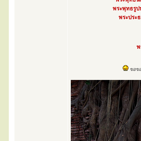
พระพุทธรูป
พระประธ
พ
ขอขอบ