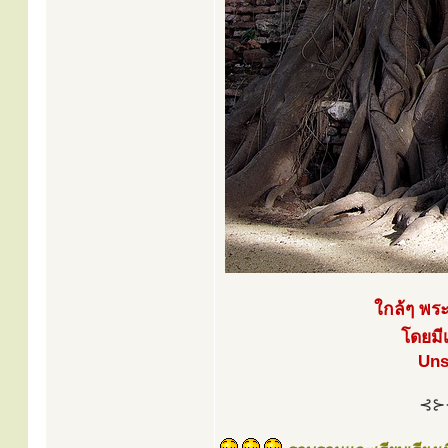
ใกล้ๆ พระ
โดยมีเ
Uns
⊰⊱