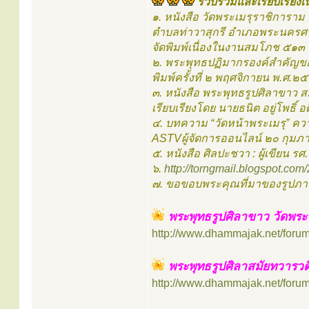
รวบรวมและเรียบเรียงเน
๑. หนังสือ วัดพระเมรุราชิการาม
ตำบลท่าวาสุกรี อำเภอพระนครศร
จัดพิมพ์เนื่องในงานสมโภช ๕๑๓ 
๒. พระพุทธปฏิมากรองค์สำคัญ
พิมพ์ครั้งที่ ๒ พฤศจิกายน พ.ศ.๒
๓. หนังสือ พระพุทธรูปศิลาขาว ส
เรียบเรียงโดย นายธนิต อยู่โพธิ์
๔. บทความ “วัดหน้าพระเมรุ” ควา
ASTVผู้จัดการออนไลน์ ๒๐ กุมภ
๕. หนังสือ ศิลปะชวา : ผู้เขียน รศ
๖.
http://torngmail.blogspot.com/
๗. ขอขอบพระคุณที่มาของรูปภา
พระพุทธรูปศิลาขาว วัดพระ
http://www.dhammajak.net/foru
พระพุทธรูปศิลาสมัยทวารวด
http://www.dhammajak.net/foru