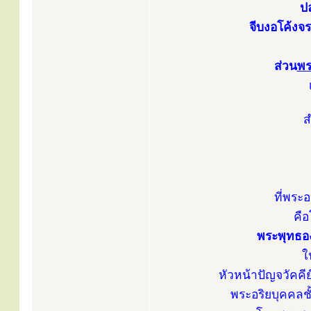
ปล
จีบงอโค้งจ
ส่วน
พร
ส
ที่พระอ
คื
พระพุทธอง
ใ
หัวหน้าปัญจวัคค
พระอริยบุคคล