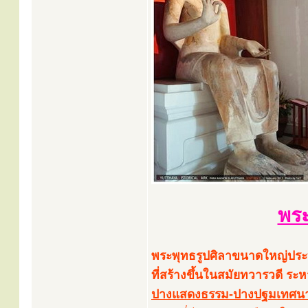
พระ
พระพุทธรูปศิลาขนาดใหญ่ประท
ที่สร้างขึ้นในสมัยทวารวดี ร
ปางแสดงธรรม-ปางปฐมเทศนา ป