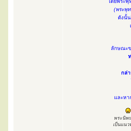
โดยพระพุท
(พระพุท
ดังนั้
ลักษณะขอ
ท
กล่า
และหาก
พระนิพน
เป็นแนว