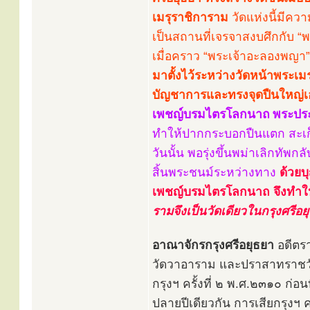
เมรุราชิการาม
วัดแห่งนี้มีคว
เป็นสถานที่เจรจาสงบศึกกับ “พ
เมื่อคราว “พระเจ้าอะลองพญา”
มาตั้งไว้ระหว่างวัดหน้าพระเ
บัญชาการและทรงจุดปืนใหญ่เ
เพชญ์บรมไตรโลกนาถ
พระปร
ทำให้ปากกระบอกปืนแตก สะเก
วันนั้น พอรุ่งขึ้นพม่าเลิกทัพ
สิ้นพระชนม์ระหว่างทาง
ด้วยบ
เพชญ์บรมไตรโลกนาถ จึงทำให
รามจึงเป็นวัดเดียวในกรุงศรีอย
อาณาจักรกรุงศรีอยุธยา
อดีตรา
วัดวาอาราม และปราสาทราชวัง
กรุงฯ ครั้งที่ ๒ พ.ศ.๒๓๑๐ ก
ปลายปีเดียวกัน การเสียกรุงฯ ค