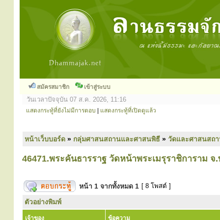
สมัครสมาชิก
เข้าสู่ระบบ
วันเวลาปัจจุบัน 07 ส.ค. 2026, 11:16
แสดงกระทู้ที่ยังไม่มีการตอบ
|
แสดงกระทู้ที่เปิดดูแล้ว
หน้าเว็บบอร์ด
»
กลุ่มศาสนสถานและศาสนพิธี
»
วัดและศาสนสถา
46471.พระคันธารราฐ วัดหน้าพระเมรุราชิการาม จ
หน้า
1
จากทั้งหมด
1
[ 8 โพสต์ ]
ตัวอย่างพิมพ์
เจ้าของ
ข้อความ