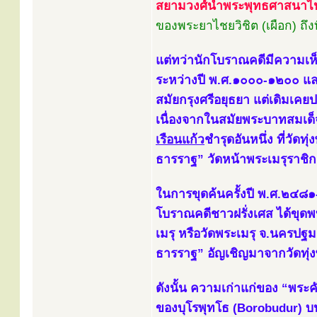
สยามวงศ์นำพระพุทธศาสนาไ
ของพระยาไชยวิชิต (เผือก) ถึ
แต่ทว่านักโบราณคดีมีความเห็
ระหว่างปี พ.ศ.๑๐๐๐-๑๒๐๐ แล
สมัยกรุงศรีอยุธยา แต่เดิมเคย
เนื่องจากในสมัยพระบาทสมเด็จ
เรือนแก้ว
ชำรุดอันหนึ่ง ที่วัด
ธารราฐ” วัดหน้าพระเมรุราชิกา
ในการขุดค้นครั้งปี พ.ศ.๒๔๘๑
โบราณคดีชาวฝรั่งเศส ได้ขุด
เมรุ หรือวัดพระเมรุ จ.นครปฐม 
ธารราฐ” อัญเชิญมาจากวัดทุ่ง
ดังนั้น ความเก่าแก่ของ “พระคั
ของบุโรพุทโธ (Borobudur) บ