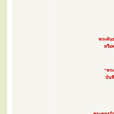
พระคัน
หรือ
“พระ
บัน
พระพุทธนิ