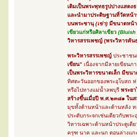
เดิมเป็นพระพุทธรูปปางแสดง
และนำมาประดิษฐานที่วัดหน้าพร
บนพระชานุ
(เข่า)
มีขนาดหน้าต
เขียวแก่หรือศิลาเขียว
(Bluish
วิหารสรรเพชญ์ (พระวิหารคันธ
พระวิหารสรรเพชญ์
ประชาชนเร
เขียน”
เนื่องจากมีลายเขียนภ
เป็นพระวิหารขนาดเล็ก มีขน
ทิศตะวันออกของพระอุโบสถ ห
หรือไปทางแม่น้ำลพบุรี
พระยาไ
สร้างขึ้นเมื่อปี พ.ศ.๒๓๘๑ ในส
มุขทั้งด้านหน้าและด้านหลัง ห
ประดับกระจกเช่นเดียวกับพระอ
วิหารเฉพาะด้านหน้าประตูเดี
ครุฑ นาค และนก ตอนล่างแก