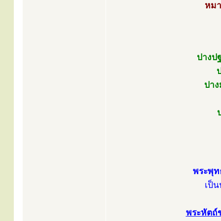
หมา
ปางปฐ
ป
ปางม
พระพุท
เป็
พระหัตถ์