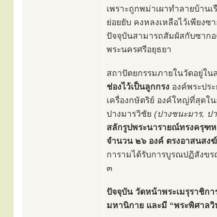
เพราะถูกพม่าเผาทำลายบ้านเร
ย่อยยับ คงหลงเหลือไว้เพียงซาก
ปัจจุบันสามารถสัมผัสกับซากอดี
พระนครศรีอยุธยา
สถาปัตยกรรมภายในวัดอยู่ในส
ช่องไว้เป็นลูกกรง
องค์พระประธ
เครื่องกษัตริย์ องค์ใหญ่ที่สุ
ปางมารวิชัย
(ปางชนะมาร, ปาง
สลักรูปพระนารายณ์ทรงครุฑหย
จำนวน ๒๖ องค์ ตรงอาสนสงฆ์ม
การามได้รับการบูรณปฏิสังขรณ์
๓
ปัจจุบัน วัดหน้าพระเมรุราชิ
มหานิกาย และมี “พระพิศาลวิห