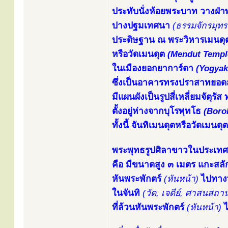
ประทับนั่งห้อยพระบาท วางฝ
ปางปฐมเทศนา
(ธรรมจักรมุท
ประดิษฐาน ณ พระวิหารเมนดุต
หรือวัดเมนดุต
(Mendut Templ
ในเมืองยอกยาการ์ตา
(Yogyak
ซึ่งเป็นอาคารทรงปราสาทยอดสถ
มีแผนผังเป็นรูปสี่เหลี่ยมจัตุ
ตั้งอยู่ห่างจากบุโรพุทโธ
(Boro
ทั้งนี้ จันทิเมนดุตหรือวัดเ
พระพุทธรูปศิลาขาวในประเทศอิ
คือ มีขนาดสูง ๓ เมตร แกะสลั
หันพระพักตร์
(หันหน้า)
ไปทางท
ในจันทิ
(วัด, เจดีย์, ศาสนสถาน
ที่ล้วนหันพระพักตร์
(หันหน้า)
ไ