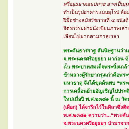
ศรีอยุธยาตอนปลาย อาจเป็นส
ทำเป็นรูปอาคารแบบยุโรป ล้อม
ฝีมือช่างสมัยรัชกาลที่ ๔ ผนั
จิตรกรรมฝาผนังเขียนภาพเล่าเ
เลือนไปมากตามกาลเวลา
พระคันธารราฐ สันนิษฐานว่าเ
จ.พระนครศรีอยุธยา มาก่อน
ซึ
นั้น
พระบาทสมเด็จพระนั่งเกล้า
ข้าหลวงผู้รักษากรุงเก่าคือพร
มหาธาตุ จึงได้ขุดค้นพบ “พระค
การเคลื่อนย้ายอัญเชิญไปประดิ
ใหม่เมื่อปี พ.ศ.๒๓๘๑ นี้ ณ ว
(เผือก) ได้จารึกไว้ในศิลาซึ่งติ
พ.ศ.๒๓๘๑ ความว่า...“พระคันธ
จ.พระนครศรีอยุธยา นำมาจาก