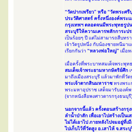
“วัดปากเพรียว” หรือ “วัดพระศรีบุ
ประวัติศาสตร์ ครั้งหนึ่งองค์พระแก
กรุงเทพฯ ตลอดจนมีพระพุทธรูปนามว่
สระบุรีให้ความเคารพสักการะปร
เป็นร้อยๆ ปี แต่ไม่สามารถสืบทร
เจ้าวัดรูปหนึ่ง กับน้องชายหนีมาแ
เรียกกันว่า
“หลวงพ่อใหญ่”
เมื่อ
เมื่อครั้งที่พระบาทสมเด็จพระพุ
สมเด็จเจ้าพระยามหากษัตริย์ศึก
เ
มาถึงเมืองสระบุรี แล้วมาพักที่
พระเจ้าตากสินมหาราช
ทรงพระกร
พระมหาอุปราช เสด็จมารับองค์พระ
(จากหนังสือพงศาวดารกรุงธนบุรี
นอกจากนี้แล้ว ครั้งตอนสร้างกร
ลำน้ำป่าสัก เพื่อเอาไปสร้างเป็นเ
ไม่ได้เอาไป ภายหลังไปจมอยู่ที่เม
ไปเก็บไว้ที่วัดสูง อ.เสาไห้ จ.สระบ