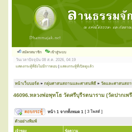
สมัครสมาชิก
เข้าสู่ระบบ
วันเวลาปัจจุบัน 08 ส.ค. 2026, 04:19
แสดงกระทู้ที่ยังไม่มีการตอบ
|
แสดงกระทู้ที่เปิดดูแล้ว
หน้าเว็บบอร์ด
»
กลุ่มศาสนสถานและศาสนพิธี
»
วัดและศาสนสถา
46096.หลวงพ่อพุทโธ วัดศรีบุรีรตนาราม (วัดปากเพรี
หน้า
1
จากทั้งหมด
1
[ 3 โพสต์ ]
ตัวอย่างพิมพ์
เจ้าของ
ข้อความ