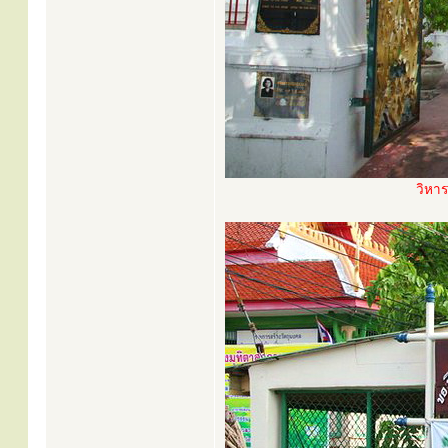
วิหาร