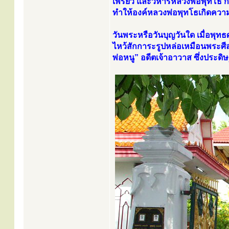
เพรียว และวิหารหลวงพ่อพุทโธ ก็ถู
ทำให้องค์หลวงพ่อพุทโธเกิดความ
วันพระหรือวันบุญวันใด เมื่อพุ
ไหว้สักการะรูปหล่อเหมือนพระศีลว
พ่อหนู” อดีตเจ้าอาวาส ซึ่งประด