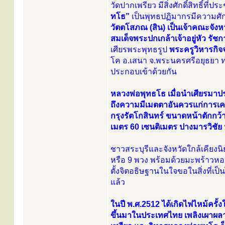
วัดปากเพรียว มีสิ่งศักดิ์สิทธิ์ท
ทโธ”
เป็นพุทธปฏิมากรมีความศักด
วัตตโสภณ (สิน) เป็นเจ้าคณะจังห
สมเด็จพระปกเกล้าเจ้าอยู่หัว รัชกา
เศียรพระพุทธรูป
พระครูวิหารกิ
โค อ.เสนา จ.พระนครศรีอยุธยา ท่
ประกอบเข้าด้วยกัน
หลวงพ่อพุทธโธ เมื่อนำเศียรมาปร
ถึงความมีเมตตาอันควรแก่การเค
กรุงรัตโกสินทร์ ขนาดหน้าตักกว้
เมตร 60 เซนติเมตร ปางมารวิชัย
ชาวสระบุรีและจังหวัดใกล้เคียง
หรือ 9 พวง พร้อมด้วยมะพร้าวห
ตั้งจิตอธิษฐานในใจขอในสิ่งที่เ
แล้ว
ในปี พ.ศ.2512 ได้เกิดไฟไหม้ครั้งใหญ
ขึ้นมาในประเทศไทย เพลิงเผาผ