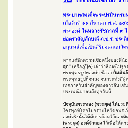
หนึ่ง
” ต่อจากนั้นรัชกาลที่ ๖ 
พระบาทสมเด็จพระปรมินทรมหา
เมื่อวันที่ ๑๑ มีนาคม พ.ศ. ๒๕
พระองค์
ในหลวงรัชกาลที่ ๙ 
ย่อตราสัญลักษณ์ ภ.ป.ร. ประ
อนุสรณ์เพื่อเป็นสิริมงคลแก
หากแต่อีกความเชื่อหนึ่งของพี่น้
ฮุก”
(หรือภู่ปุ๊ค) เล่าว่าธิเบตไปรุ
พระพุทธรูปทองคำ ชื่อว่า
กิ้มมิ่นจ
พระพุทธรูปก็จมลง จนกระทั่งมีผู้
เทศกาลวันสำคัญของชาวจีน เช่น 
ประเพณีมาจนถึงทุกวันนี้
ปัจจุบันพระทอง (พระผุด) ได้ป
ใครทุกข์โศกไปกราบไหว้ขอพร ก็
องค์จริงนั้นได้มีการล้อมไว้และ
(พระผุด) องค์จำลอง
ไว้เพื่อให้ส