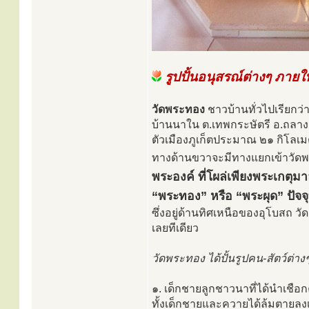
รูปปั้นอนุสรณ์ต่างๆ ภาย
วัดพระทอง
ชาวบ้านทั่วไปเรียกว่
บ้านนาใน ต.เทพกระษัตรี อ.ถลาง จ
ตัวเมืองภูเก็ตประมาณ ๒๑ กิโลเ
ทางด้านขวาจะมีทางแยกเข้าวั
พระองค์ ที่โผล่เพียงพระเกตุ
“พระทอง” หรือ “พระผุด” ปัจ
ซึ่งอยู่ด้านทิศเหนือของอุโบสถ วัด
เลยทีเดียว
วัดพระทอง ได้ปั้นรูปคน-สัตว์ต่างๆ
๑. เด็กชายลูกชาวนาที่ได้นำเชือ
ทั้งเด็กชายและควายได้ล้มตายลงเป