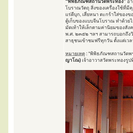
“พิพิธภัณฑสถานวัดพระทอง”
อาค
โบราณวัตถุ สิ่งของเครื่องใช้ที่ม
แร่ดีบุก, เสี่ยหนา ตะกร้าใส่ของ
ตู้เก็บของแบบจีนโบราณ ทำด้วยไม
มัดเท้าให้เล็กตามค่านิยมของสัง
พ.ศ. ๒๓๕๒ ฯลฯ สามารถบอกถึงวิถี
สาธุชนเข้าชมฟรีทุกวัน ตั้งแต่เ
หมายเหตุ
: “พิพิธภัณฑสถานวัดพระ
ญาโณ)
เจ้าอาวาสวัดพระทองรูปที