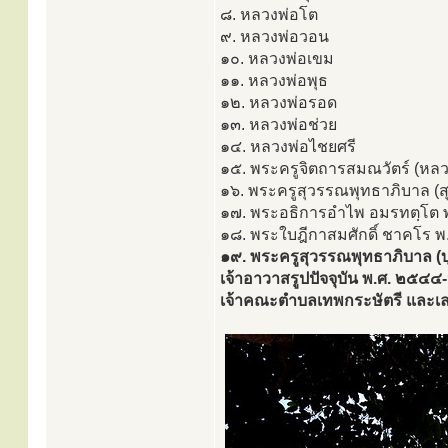
๘. หลวงพ่อโต
๙. หลวงพ่อวอน
๑๐. หลวงพ่อเขม
๑๑. หลวงพ่อพุธ
๑๒. หลวงพ่อรอด
๑๓. หลวงพ่อช่วย
๑๔. หลวงพ่อไชยศรี
๑๕. พระครูจิตถารสมณวัตร์ (หลว
๑๖. พระครูสุวรรณพุทธาภิบาล (
๑๗. พระอธิการอำไพ อมรทตฺโต
๑๘. พระใบฎีกาสมศักดิ์ ชาคโร
๑๙. พระครูสุวรรณพุทธาภิบาล (บ
เจ้าอาวาสรูปปัจจุบัน พ.ศ. ๒๕๔๔-ป
เจ้าคณะตำบลเทพกระษัตรี และเ