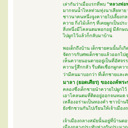
เล่ากันว่าเมื่อแรกที่พบ
“หลวงพ่อพ
มากจนน้ำไหลท่วมทุ่งนาเสียหาย 
ชาวนาคนหนึ่งจูงควายไปเลี้ยงกลาง
ควาย กิ่งไม้เล็กๆ ที่เคยผูกเป็
สิ่งหนึ่งมีโคลนตมพอกอยู่ มีลั
ไปผูกไว้แล้วก็กลับมาบ้าน
พอเด็กถึงบ้าน เด็กชายคนนั้นก็เกิ
จัดการกับศพเด็กชายแล้วออกไปดูควา
เห็นควายนอนตายอยู่เป็นที่อัศจรรย์
ความรู้สึกกลัว รีบตัดเชือกผูกคว
ว่ามีคนมาบอกว่า ที่เด็กชายและค
มาลา (ยอดเศียร) ขององค์พระ
คลองซึ่งเด็กชายนำควายไปผูกไว้ คร
เอาโคลนตมที่ติดอยู่ออกจนหมด 
เหลืองอร่ามเป็นทองคำ ชาวบ้านจ
ยังชักชวนกันไปเรียนให้เจ้าเมื
เจ้าเมืองถลางสมัยนั้นอยู่ที่บ้า
เมืองถลางประทับห่างกันประมาณ ๓