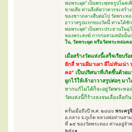
พ่อพระผุด” เป็นพระพุทธรูปโผล่
ขายเสีย ท่านจึงคิดว่าควรจะสร้างวั
ของชาวถลางสืบต่อไป วัดพระทองแห่
อาวาสรูปแรกของวัดนี้ ท่านได้ชั
พ่อพระผุด” เป็นพระประธานในอุโ
ของพระสงฆ์ การก่อสวมสมัยนั้นก่อเ
ใน, วัดพระผุด หรือวัดพระหล่อคอ
เมื่อสร้างวัดแห่งนี้เสร็จเรียบ
ยักสี่ หามผีมาเผา ผีไม่ทันเน่า 
คอ”
เป็นปริศนาที่เกิดขึ้นด้
ผูกไว้ให้เจ้าอาวาสรูปต่อๆ ม
หากแก้ไม่ได้ก็จะอยู่วัดพระทอง
วัดแห่งนี้ก็ร้างลงจนเลื่องลือกั
ครั้นเมื่อถึงปี พ.ศ. ๒๔๔๐
พระครูจ
อ.ถลาง จ.ภูเก็ต หลวงพ่อท่านสาม
ที่ ๑๕ ของวัดพระทอง ท่านอยู่จำพ
๒๕๐๑