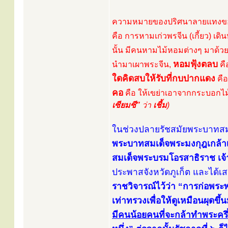
ความหมายของปริศนาลายแทงของ “
คือ การหามเก่วพรจีน (เกี้ยว) เดิ
นั้น มีคนหามไม้หอมต่างๆ มาด้ว
หอมฟุ้งตลบ
นำมาเผาพระจีน,
คื
ใดคิดสบให้รับที่กบปากแดง
คือ
คอ
คือ ให้เขย่าเอาจากกระบอกไม้
เซียมซี”
ว่า
เชี้ม
)
ในช่วงปลายรัชสมัยพระบาทสมเด
พระบาทสมเด็จพระมงกุฎเกล้าเจ้
สมเด็จพระบรมโอรสาธิราช เจ้
ประพาสจังหวัดภูเก็ต และได้เ
ราชวิจารณ์ไว้ว่า “การก่อพระพุ
เท่าทรวงเพื่อให้ดูเหมือนผุดขึ
มีคนน้อยคนที่จะกล้าทำพระครึ่