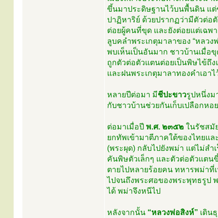
ขึ้นมาประดิษฐานไว้บนพื้นดิน แต่
ปาฏิหาริย์ ด้วยปรากฏว่ามีตัวต่อ
ต่อยผู้คนที่ขุด และยังต่อยแต่เฉพ
ลูบคลำพระเกตุมาลาของ “หลวงพ่อพ
พบเห็นเป็นอันมาก ชาวบ้านเมื่อข
ถูกตัวต่อตัวแตนต่อยเป็นพิษไข้ถึ
และฝนพระเกตุมาลาทองคำเอาไว
หลายปีต่อมา มี
ชีปะขาว
รูปหนึ่ง
กับชาวบ้านช่วยกันเก็บเปลือกห
ต่อมาเมื่อปี
พ.ศ. ๒๓๕๒
ในรัชสมั
ยกทัพเข้ามาตีภาคใต้ของไทยและ
(พระผุด) กลับไปยังพม่า แต่ไม่สำ
คันพิษตัวเล็กๆ และตัวต่อตัวแตนข
ตายไปหลายร้อยคน ทหารพม่าที่เห
ไปจนถึงพระศอของพระพุทธรูป พอ
ได้ พม่าจึงหนีไป
หลังจากนั้น
“หลวงพ่อสิงห์”
เดินธ