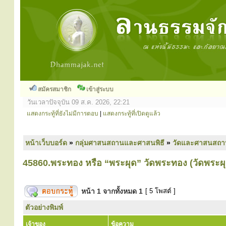
สมัครสมาชิก
เข้าสู่ระบบ
วันเวลาปัจจุบัน 09 ส.ค. 2026, 22:21
แสดงกระทู้ที่ยังไม่มีการตอบ
|
แสดงกระทู้ที่เปิดดูแล้ว
หน้าเว็บบอร์ด
»
กลุ่มศาสนสถานและศาสนพิธี
»
วัดและศาสนสถา
45860.พระทอง หรือ “พระผุด” วัดพระทอง (วัดพระผุด
หน้า
1
จากทั้งหมด
1
[ 5 โพสต์ ]
ตัวอย่างพิมพ์
เจ้าของ
ข้อความ