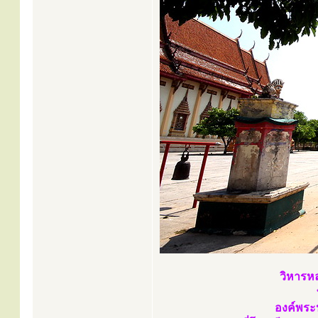
วิหารหล
องค์พระ