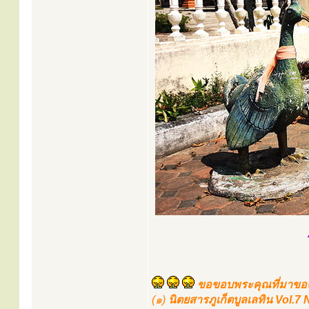
ขอขอบพระคุณที่มาของ
(๑)
นิตยสารภูเก็ตบูลเลทิน Vol.7 