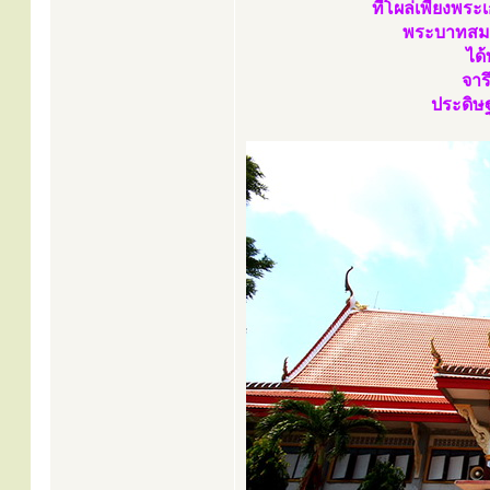
ที่โผล่เพียงพร
พระบาทสมเ
ได
จาร
ประดิษ