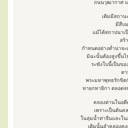
ถนนวุฒากาศ แ
เดิมมีสถาน
มีสืบ
แม้ได้สถาปนาเ
สร้
กำหนดอย่างต่ำน่าจะ
มิฉะนั้นต้องสูงขึ้น
ระฆังใบนี้เป็นข
ตา
พระมหาพุทธรักขิตกั
ทายกทายิกา ตลอดจนม
คลองด่านในอดีต 
เพราะเป็นต้นค
ในลุ่มน้ำท่าจีนและในล
เดิมนั้นลำคลองคง