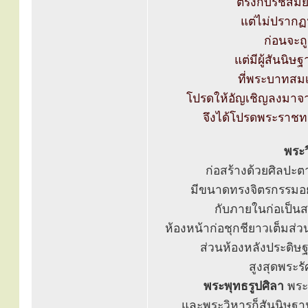
ตรงกับรัชสม
แต่ไม่ปรากฏ
ก่อนจะถ
แต่มีผู้สันนิ
ที่พระบาทสม
โปรดให้อัญเชิญลงมาจา
จึงได้โปรดพระราชทาน
พระ
ก่อสร้างด้วยศิลปะต
มีขนาดทรงจิตรกรรมอย่า
กับภายในก่อเป็นสา
ห้องหน้าก่อชุกชียาวเต็มส่
ส่วนห้องหลังประดิ
สูงสุดพระร
พระพุทธรูปศิลา
พระป
และพระวิหารก็สันนิษฐาน