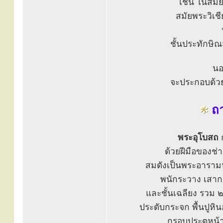
เช่น ในสมัย
สมัยพระวิเชี
ชั้นประทักษิ
นอ
จะประกอบด้ว
ถา
พระอุโบสถ
ก
ด้วยฝีมือของช
สมดังเป็นพระอารามห
พนักระวาง เสากรุ
และชั้นเฉลียง รวม ๒ 
ประดับกระจก พื้นปูหิน
กรอบประตูหน้