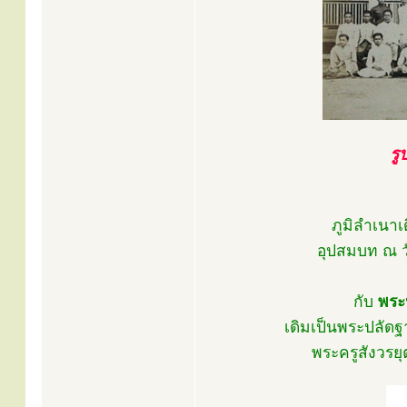
รู
ภูมิลำเนาเด
อุปสมบท ณ ว
กับ
พระ
เดิมเป็นพระปลัดฐ
พระครูสังวรยุ