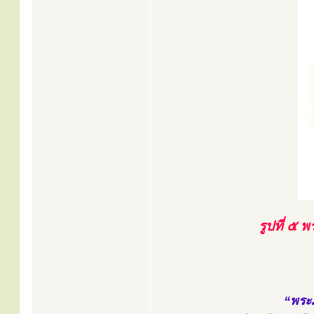
รูปที่ ๕ 
“พระภ