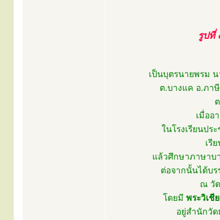
รูปที
เป็นบุตรนายพรม นาง
ต.บางแค อ.ภาษีเจ
ต
เมื่ออ
ในโรงเรียนประช
เรี
แล้วศึกษาภาษาบาล
ต่อจากนั้นได้บ
ณ วั
โดยมี
พระวิเชีย
อยู่สำนักวั