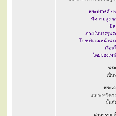
พระปรางค์
ปร
มีความสูง ๒
มีล
ภายในบรรจุพระ
โดยบริเวณหน้าพระปร
เรือน
โดยของเหล่
พระเ
เป็น
พระเจดี
และพระวิหาร
ขั้นถ
ศาลาราย
ต