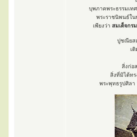
บุพภาคพระธรรมเทศนา
พระราชนิพนธ์ในพร
เพียงว่า
สมเด็จกรม
ปูชณียสถ
เด
สิ่งก่
สิ่งที่มิไ
พระพุทธรูปศิลา 