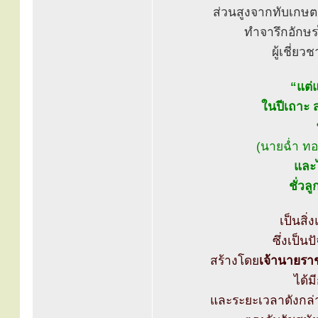
ส่วนสูงจากทับเกษต
ทำจารึกอักษ
ผู้เชี่
“แต่แ
ในปีเถาะ ส
(นายฉ่ำ ทอ
และไ
ชั่วล
เป็นสิ่
ซึ่งเป็
สร้างโดย
เจ้านายรา
ได้ม
และระยะเวลาดังกล่า