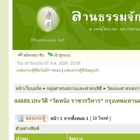
สมัครสมาชิก
เข้าสู่ระบบ
วันเวลาปัจจุบัน 07 ส.ค. 2026, 23:59
แสดงกระทู้ที่ยังไม่มีการตอบ
|
แสดงกระทู้ที่เปิดดูแล้ว
หน้าเว็บบอร์ด
»
กลุ่มศาสนสถานและศาสนพิธี
»
วัดและศาสนสถา
44689.ประวัติ “วัดหนัง ราชวรวิหาร” กรุงเทพมหาน
หน้า
1
จากทั้งหมด
1
[ 10 โพสต์ ]
ตัวอย่างพิมพ์
เจ้าของ
ข้อความ