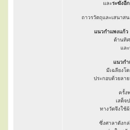
และ
ระฆังอีก
ถาวรวัตถุและเสนาสนะต
แนวกำแพงแก้ว
ด้านท
และ
แนวกำแ
มีเฉลียงโ
ประกอบด้วยลาย
ครั้
เสด็จ
ทางวัดจึงใช้ผ
ซึ่งศาลาดังกล