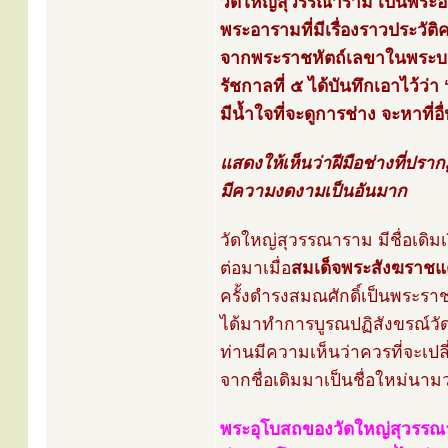
วัดใหญ่สุวรรณาราม เป็นพระอ
พระอารามที่มีเรื่องราวประว
จากพระราชหัตถ์เลขาในพระบาท
รัชกาลที่ ๕ ได้บันทึกเอาไว้ว่า
มีน้ำใจที่จะดูการช่าง จะหาที่อื่
แสดงให้เห็นว่าฝีมือช่างที่ปรากฏ
มีความงดงามเป็นอันมาก
วัดใหญ่สุวรรณาราม มีชื่อเดิมเ
ต่อมาเมื่อ
สมเด็จพระสังฆราชแ
ครั้งดำรงสมณศักดิ์เป็นพระรา
ได้มาทำการบูรณปฏิสังขรณ์วั
ท่านมีความเห็นว่าควรที่จะเปลี่
จากชื่อเดิมมาเป็นชื่อใหม่นาม
พระอุโบสถของวัดใหญ่สุวรร