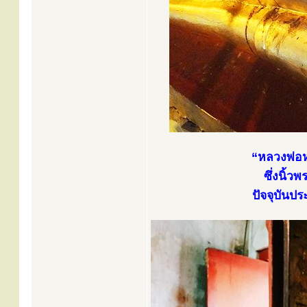
“หลวงพ่อห
ซึ่งนิ้
ปัจจุบันป