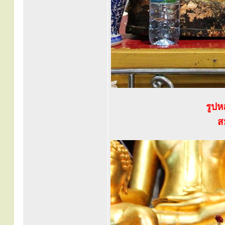
รูปห
ส