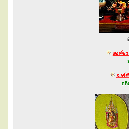
องค์ขว
องค์ซ
อดี