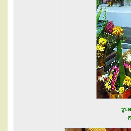
รูป
ส