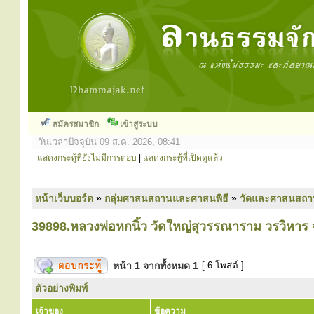
สมัครสมาชิก
เข้าสู่ระบบ
วันเวลาปัจจุบัน 09 ส.ค. 2026, 08:41
แสดงกระทู้ที่ยังไม่มีการตอบ
|
แสดงกระทู้ที่เปิดดูแล้ว
หน้าเว็บบอร์ด
»
กลุ่มศาสนสถานและศาสนพิธี
»
วัดและศาสนสถา
39898.หลวงพ่อหกนิ้ว วัดใหญ่สุวรรณาราม วรวิหาร จ
หน้า
1
จากทั้งหมด
1
[ 6 โพสต์ ]
ตัวอย่างพิมพ์
เจ้าของ
ข้อความ