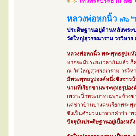
ไหว้พระประธาน ๗๗ จ
หลวงพ่อหกนิ้ว
“
หรือ
ประดิษฐานอยู่ด้านหลังพร
วัดใหญ่สุวรรณาราม วรวิหาร ต.
หลวงพ่อหกนิ้ว พระพุทธรูปมหั
หากจะนับระยะเวลากันแล้ว ก็คง
ณ วัดใหญ่สุวรรณาราม วรวิหาร 
มีพระพุทธรูปองค์หนึ่งซึ่งชาวบ้
นามที่เรียกขานพระพุทธรูปองค์
เพราะนิ้วพระบาทเฉพาะข้างขวา
แต่ชาวบ้านบางคนเรียกพระพุทธ
ซึ่งเป็นคำผวนมาจากคำว่า “พระ
ปัจจุบันประดิษฐานอยู่เบื้อง