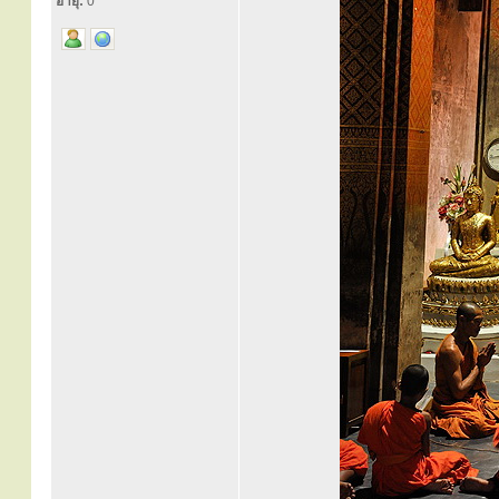
อายุ:
0