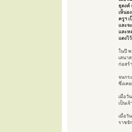
ธุดงค์
เห็นอง
ครูฯ เ
และจะม
และหลว
แดงไว้
ในปี พ
เสนาส
ก่อสร้
จนกระท
ซึ่งเคย
เมื่อว
เป็นเจ
เมื่อว
ราชจัก