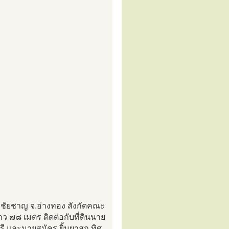
เศษชัยชาญ จ.อ่างทอง สังกัดคณะ
ยาว ๗๘ เมตร ติดต่อกับที่ดินนาย
ี และนายสมัคร ยิ้มผาสุก ทิศ