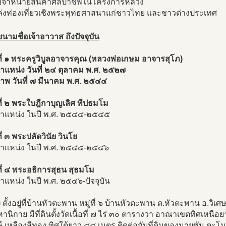
นย์จำหน่ายสินค้าศิลปาชีพในโครงการหลวง
ล่งท่องเที่ยวเชิงพระพุทธศาสนาแก่ชาวไทย และชาวต่างประเทศ
นามชื่อเจ้าอาวาส ถึงปัจจุบัน
ี่ ๑ พระครูวิบูลอาจารคุณ (หลวงพ่อเกษม อาจารสุโภ)
ำแหน่ง วันที่ ๒๔ ตุลาคม พ.ศ. ๒๕๒๗
พ วันที่ ๗ มีนาคม พ.ศ. ๒๕๔๔
ี่ ๒ พระใบฎีกาบุญเลิศ ทีปธมโม
ำแหน่ง ในปี พ.ศ. ๒๕๔๔-๒๕๔๕
ี่ ๓ พระปลัดวินัย วินโย
ำแหน่ง ในปี พ.ศ. ๒๕๔๕-๒๕๔๖
ี่ ๔ พระอธิการสุธน สุธมโม
แหน่ง ในปี พ.ศ. ๒๕๔๖-ปัจจุบัน
ง
ตั้งอยู่ที่บ้านหัวตะพาน หมู่ที่ ๖ บ้านหัวตะพาน ต.หัวตะพาน อ.วิ
านิกาย มีที่ดินตั้งวัดเนื้อที่ ๗ ไร่ ๓๐ ตารางวา อาณาเขตทิศเหนือ
 เหลืองสีทอง ทิศใต้ยาว ๘๘ เมตร ติดต่อกับที่ดินของนายซัน ตะโนร