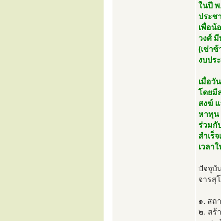
ในปี พ
ประชาช
เพื่อน
วงศ์ 
(เข่าซ
งบประ
เมื่อว
โดยมี
สงฆ์ 
หาทุน
ร่วมกั
สำเร็จ
เวลาใน
ปัจจุบ
จารสุโ
๑. สถ
๒. สร