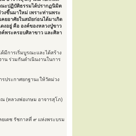
ในขณะปฏิบัติธรรมได้ปรากฏนิมิต
ม่วงขึ้นมาใหม่ เพราะท่านพระ
ที่เคยอาศัยในสมัยก่อนได้มาเกิด
งอยู่ คือ องค์ของหลวงปู่ขาว
้นองค์พระครอบศิลาขาว และศิลา
้มีการเริ่มบูรณะและได้สร้าง
งงาน ร่วมกันดำเนินงานในการ
มีการประกาศยกฐานะให้วัดม่วง
รคุณ (หลวงพ่อเกษม อาจารสุโภ)
ุลยเดช รัชกาลที่ ๙ แห่งพระบรม