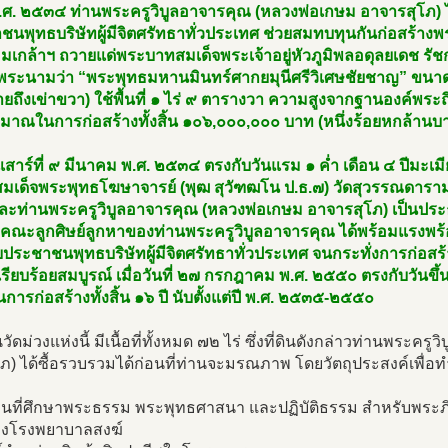
.ศ. ๒๕๓๔ ท่านพระครูวิบูลอาจารคุณ (หลวงพ่อเกษม อาจารสุโภ) ไ
นพุทธบริษัทผู้มีจิตศรัทธาทั่วประเทศ ช่วยสมทบทุนกันก่อสร้างพร
้อมเกล้าฯ ถวายแด่พระบาทสมเด็จพระเจ้าอยู่หัวภูมิพลอดุลยเดช รั
มีพระนามว่า “พระพุทธมหานมินทร์ศากยมุนีศรีวิเศษชัยชาญ” ขนาด
้ายถึงเข่าขวา) ใช้พื้นที่ ๑ ไร่ ๙ ตารางวา ความสูงจากฐานองค์พ
มาณในการก่อสร้างทั้งสิ้น ๑๐๖,๐๐๐,๐๐๐ บาท (หนึ่งร้อยหกล้านบ
ันเสาร์ที่ ๙ มีนาคม พ.ศ. ๒๕๓๔ ตรงกับวันแรม ๑ ค่ำ เดือน ๔ ปีมะเม
สมเด็จพระพุทธโฆษาจารย์ (พุฒ สุวัฑฒโน ป.ธ.๗) วัดสุวรรณดาราม
และท่านพระครูวิบูลอาจารคุณ (หลวงพ่อเกษม อาจารสุโภ) เป็นปร
 คณะลูกศิษย์ลูกหาของท่านพระครูวิบูลอาจารคุณ ได้พร้อมแรงพร้
บประชาชนพุทธบริษัทผู้มีจิตศรัทธาทั่วประเทศ จนกระทั่งการก่อส
เรียบร้อยสมบูรณ์ เมื่อวันที่ ๒๗ กรกฎาคม พ.ศ. ๒๕๕๐ ตรงกับวันขึ้
การก่อสร้างทั้งสิ้น ๑๖ ปี นับตั้งแต่ปี พ.ศ. ๒๕๓๕-๒๕๕๐
ันวัดม่วงแห่งนี้ มีเนื้อที่ทั้งหมด ๗๒ ไร่ ซึ่งที่ดินดังกล่าวท่านพระ
ภ) ได้ซื้อรวบรวมได้ก่อนที่ท่านจะมรณภาพ โดยวัตถุประสงค์เพื่อท
านที่ศึกษาพระธรรม พระพุทธศาสนา และปฏิบัติธรรม สำหรับพระ
้างโรงพยาบาลสงฆ์