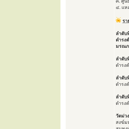
๓. ศู
๔. แห
ราย
ลำดับท
ดำรงต
มรณภา
ลำดับท
ดำรงต
ลำดับท
ดำรงต
ลำดับท
ดำรงตำ
วัดม่ว
สงฆ์มห
สมพงษ์