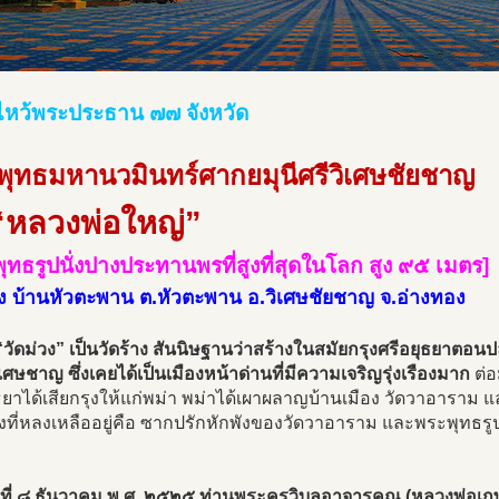
ไหว้พระประธาน ๗๗ จังหวัด
พุทธมหานวมินทร์ศากยมุนีศรีวิเศษชัยชาญ
“หลวงพ่อใหญ่”
ุทธรูปนั่งปางประทานพรที่สูงที่สุดในโลก สูง ๙๕ เมตร]
วง บ้านหัวตะพาน ต.หัวตะพาน อ.วิเศษชัยชาญ จ.อ่างทอง
 “วัดม่วง” เป็นวัดร้าง สันนิษฐานว่าสร้างในสมัยกรุงศรีอยุธยาตอน
ิเศษชาญ ซึ่งเคยได้เป็นเมืองหน้าด่านที่มีความเจริญรุ่งเรืองมาก
ต่อ
ธยาได้เสียกรุงให้แก่พม่า พม่าได้เผาผลาญบ้านเมือง วัดวาอาราม
่งที่หลงเหลืออยู่คือ ซากปรักหักพังของวัดวาอาราม และพระพุทธรูป
ันที่ ๘ ธันวาคม พ.ศ. ๒๕๒๕ ท่านพระครูวิบูลอาจารคุณ (หลวงพ่อเ