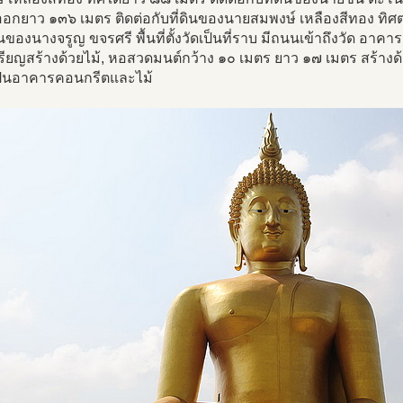
อกยาว ๑๓๖ เมตร ติดต่อกับที่ดินของนายสมพงษ์ เหลืองสีทอง ทิศ
ดินของนางจรูญ ขจรศรี พื้นที่ตั้งวัดเป็นที่ราบ มีถนนเข้าถึงวัด อา
ียญสร้างด้วยไม้, หอสวดมนต์กว้าง ๑๐ เมตร ยาว ๑๗ เมตร สร้างด
เป็นอาคารคอนกรีตและไม้