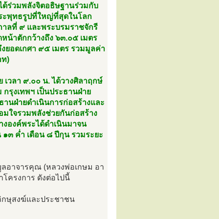
ด้ร่วมพลังจิตอธิษฐานร่วมกับ
ะพุทธรูปที่ใหญ่ที่สุดในโลก
ชกาลที่ ๙ และพระบรมราชจักรี
หน้าตักกว้างถึง ๖๓.๐๕ เมตร
ระถึงยอดเกศา ๙๕ เมตร รวมมูลค่า
าท)
ีย เวลา ๙.๐๐ น. ได้วางศิลาฤกษ์
 กรุงเทพฯ เป็นประธานฝ่าย
ะธานฝ่ายดำเนินการก่อสร้างและ
อมใจรวมพลังช่วยกันก่อสร้าง
ร้างองค์พระได้ดำเนินมาจน
น ๑๓ ค่ำ เดือน ๘ ปีกุน รวมระยะ
ครูวิบูลอาจารคุณ (หลวงพ่อเกษม อา
ำโครงการ ดังต่อไปนี้
ภิกษุสงฆ์และประชาชน