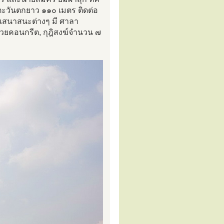
ตะวันตกยาว ๑๑๐ เมตร ติดต่อ
คารเสนาสนะต่างๆ มี ศาลา
้วยคอนกรีต, กุฎิสงฆ์จำนวน ๗