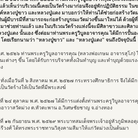
 แล้วเห็นว่าบริเวณนี้เคยเป็นวัดร้างมาก่อนจึงอยู่พักปฏิบัติธรรม 
ค์หลวงปู่ขาว และหลวงปู่แดง มาบอกว่าให้ท่านได้ช่วยก่อสร้างวัด
ป็นผู้มีบารมีที่สามารถจะก่อสร้างบูรณะวัดม่วงขึ้นมาใหม่ได้ ด้วยผู้
าช่วยท่านแล้ว และในบริเวณวัดร้างแห่งนี้จะมีศิลาขาวและศิลาแด
งปู่แดง นั้นเอง ซึ่งต่อมาท่านพระครูวิบูลอาจารคุณ ได้มีการปั
 โดยเรียกนามว่า “หลวงปู่ขาว” และ “หลวงปู่แดง” จนถึงปัจจุบันนี้
.ศ. ๒๕๒๖ ท่านพระครูวิบูลอาจารคุณ (หลวงพ่อเกษม อาจารสุโภ) ได
นะต่างๆ ขึ้น โดยได้รับการบริจาคทั้งเงินทำบุญ และทำบุญด้วยแร
าง
ั่งเมื่อวันที่ ๖ สิงหาคม พ.ศ. ๒๕๒๗ กระทรวงศึกษาธิการ จึงได้
เป็นวัดร้างให้เป็นวัดที่มีพระสงฆ์
ันที่ ๒๔ ตุลาคม พ.ศ. ๒๕๒๗ ได้มีการแต่งตั้งท่านพระครูวิบูลอาจา
้าอาวาสวัดม่วง ต.หัวตะพาน อ.วิเศษชัยชาญ จ.อ่างทอง
ันที่ ๑๒ กันยายน พ.ศ. ๒๕๒๙ พระบาทสมเด็จพระเจ้าอยู่หัวภูมิพลอด
รีวงศ์ ได้ทรงพระราชทานวิสุงคามสีมาให้แก่วัดม่วงเป็นต้นมา