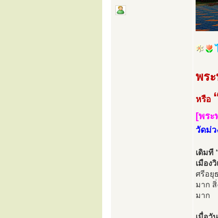
พระ
หรือ
[พระพ
วัดม่
เดิมที
เมืองว
ศรีอยุ
มาก สิ
มาก
เมื่อว