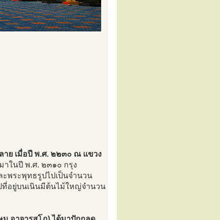
ปลาย เมื่อปี พ.ศ. ๒๒๓๐ ณ แขวง
มาในปี พ.ศ. ๒๓๑๐ กรุง
 และพระพุทธรูปไปเป็นจำนวน
ที่อยู่บนเนินมีต้นไม้ใหญ่จำนวน
กษม อาจารสุโภ) ได้มาปักกลด