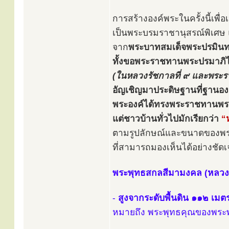
การสร้างองค์พระในครั้งนี้เพ
เป็นพระบรมราชานุสรณ์พิเศ
จาก
พระบาทสมเด็จพระปรมินทร
ทั้งขอพระราชทานพระปรมาภิไธ
(ในหลวงรัชกาลที่ ๙ และพระรา
อัญเชิญมาประดิษฐานที่ฐานอง
พระองค์ได้ทรงพระราชทานพ
แต่ชาวบ้านทั่วไปมักเรียกว่า
“
ตามรูปลักษณ์และขนาดของพระพ
ที่สามารถมองเห็นได้อย่างชั
พระพุทธสกลสีมามงคล (หลวงพ่
-
สูงจากระดับพื้นดิน ๑๑๒ เมต
หมายถึง พระพุทธคุณของพระพ