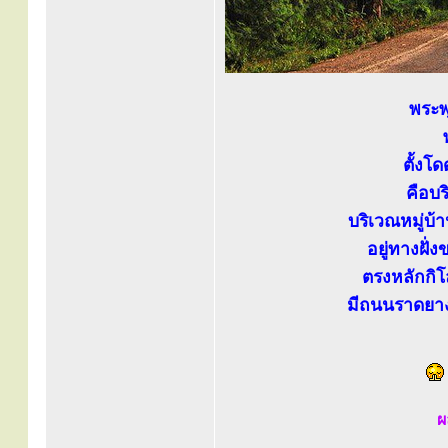
พระพ
ตั้งโ
คือบร
บริเวณหมู่บ
อยู่ทางฝั
ตรงหลักกิโ
มีถนนราดยาง
ผ