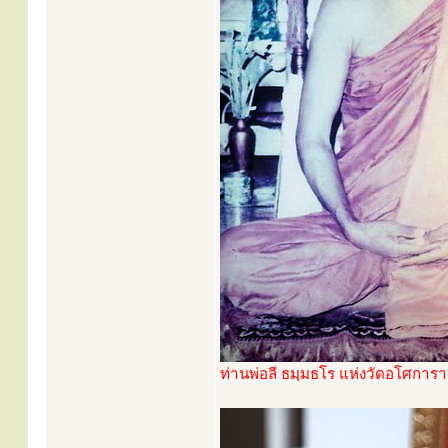
ท่านพ่อลี ธมฺมธโร แห่งวัดอโศการ