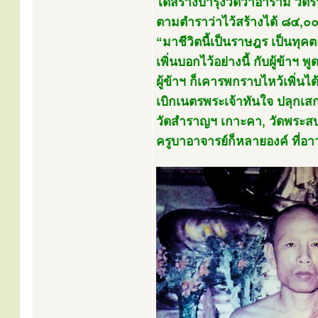
ได้สร้างบำรุงวัดวาอาราม วัดร้า
ตามตำราว่าไว้สร้างได้ ๘๔,๐๐๐ 
“มาชีวิตนี้เป็นราษฎร เป็นทุคต
เพิ่นบอกไว้อย่างนี้ กับผู้ข้าฯ 
ผู้ข้าฯ ก็เคารพกราบไหว้เพิ่น
เบิกเนตรพระเจ้าทันใจ ปลุกเสก
วัดสำราญฯ เกาะคา, วัดพระสบา
ครูบาอาจารย์ก็หลายองค์ ที่อาวุ