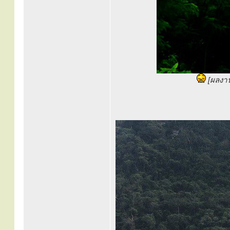
[ผลงา