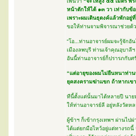
เพิ่นว่า
“จะให้สูง ๔๕ เมตร พร
หน้าตักให้ได้ ๑๓ วา เท่ากับข้อ
เพราะผมเดินธุดงค์แล้วพักอยู่ที่
ขอให้ท่านจามพิจารณาช่วยด้วย
“โอ...ท่านอาจารย์ผมจะรู้จักอ
เมืองลพบุรี ท่านเจ้าคุณอุบาลีฯ
อันนี้ท่านอาจารย์ก็ปรารภกับศ
“แต่อายุของผมไม่ยืนหนาท่าน
ยุคสงครามฆ่าแขก ถ้าหากเขาสร
ทีนี้ตั้งแต่นั้นมาได้หลายปี
ให้ท่านอาจารย์ลี อยู่หลังวั
ผู้ข้าฯ ก็เข้ากรุงเทพฯ ผ่านไปผ่
ได้แต่ยกมือไหว้อยู่แต่ทางรถนี