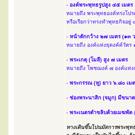
-
องค์พระพุทธรูปสูง ๔๕ เมตร
หมายถึง พระพุทธองค์ทรงโปรด
หรือเรียกว่าทรงทำพุทธกิจอยู่
-
หน้าตักกว้าง ๒๗ เมตร (๑๓ ว
หมายถึง องค์แห่งธุดงค์ค์วัตร
-
พระเกตุ (โมลี) สูง ๗ เมตร
หมายถึง โพชฌงค์ ๗ องค์แห่งก
-
พระกรรณ (หู) ยาว ๖.๘๐ เม
-
ช่องพระนาสิก (จมูก) มีขนาด
-
พระเนตรดำขลิบด้วยเมฆพัด
ทางเดินขึ้นไปนมัสการ
พระพุท