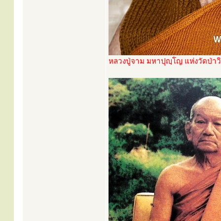
หลวงปู่จาม มหาปุญฺโญ แห่งวัดป่า