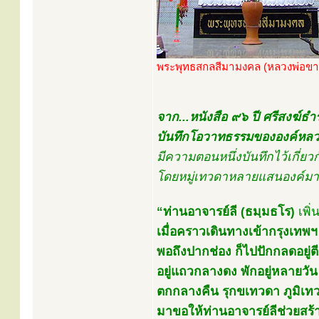
พระพุทธสกลสีมามงคล (หลวงพ่อขา
จาก...หนังสือ ๙๖ ปี ศรีสงฆ์
บันทึกโอวาทธรรมขององค์หลวง
มีความตอนหนึ่งบันทึกไว้เกี่
โดยหมู่เทวดาหลายแสนองค์มาน
“ท่านอาจารย์ลี (ธมฺมธโร)
เพิ่
เมื่อคราวเดินทางเข้ากรุงเทพฯ
พอถึงปากช่อง ก็ไปปักกลดอยู่ตีน
อยู่แถวกลางดง พักอยู่หลายวัน
ตกกลางคืน รุกขเทวดา ภูมิเ
มาขอให้ท่านอาจารย์ลีช่วยสร้