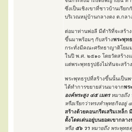
จนกระทั่งมาถึงดงพญาเย็น ท่านไ
ซึ่งเป็นเชิงเขาที่ชาวบ้านเรียก
บริเวณหมู่บ้านกลางดง ต.กลา
ต่อมาท่านพ่อลี มีดำริที่จะสร้าง
ขึ้นมาพร้อมๆ กับสร้าง
พระพุทธร
กระทั่งมีคณะศรัทธาญาติโยมม
ในปี พ.ศ. ๒๕๑๐ โดยวัดสร้างแล
แต่พระพุทธรูปยังไม่ทันจะสร้า
พระพุทธรูปที่สร้างขึ้นนั้นเป
ได้ทำการขยายส่วนมาจาก
พระ
องค์พระสูง ๔๕ เมตร
หมายถึง 
หรือเรียกว่าทรงทำพุทธกิจอยู่ 
สร้างด้วยคอนกรีตเสริมเหล็ก ม
ตั้งโดดเด่นอยู่บนยอดเขากลางป
หรือ
๕๖ วา
หมายถึง พระพุทธค