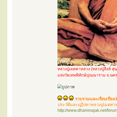
หลวงปู่เมตตาหลวง (หลวงปู่สิงห์ สุน
แห่งวัดเทพพิทักษ์ปุณณาราม จ.นค
รวบรวมและเรียบเรียงเน
ประวัติและปฏิปทาหลวงปู่เมตตาหลว
http://www.dhammajak.net/foru