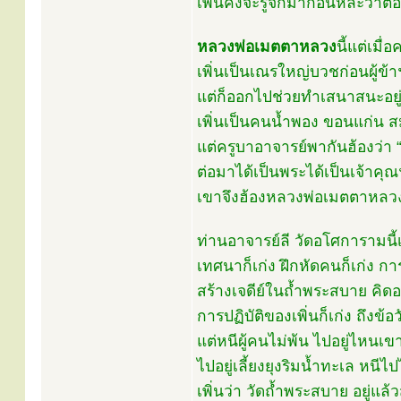
เพิ่นคงจะรู้จักมาก่อนหล่ะว่าต้
หลวงพ่อเมตตาหลวง
นี้แต่เมื
เพิ่นเป็นเณรใหญ่บวชก่อนผู้ข้าฯ
แต่ก็ออกไปช่วยทำเสนาสนะอยู่ เค
เพิ่นเป็นคนน้ำพอง ขอนแก่น สมัย
แต่ครูบาอาจารย์พากันฮ้องว่า 
ต่อมาได้เป็นพระได้เป็นเจ้าคุณ
เขาจึงฮ้องหลวงพ่อเมตตาหลวง
ท่านอาจารย์ลี วัดอโศการามนี้
เทศนาก็เก่ง ฝึกหัดคนก็เก่ง การ
สร้างเจดีย์ในถ้ำพระสบาย คิดอย
การปฏิบัติของเพิ่นก็เก่ง ถึงข้อว
แต่หนีผู้คนไม่พ้น ไปอยู่ไหนเข
ไปอยู่เลี้ยงยุงริมน้ำทะเล หนีไป
เพิ่นว่า วัดถ้ำพระสบาย อยู่แล