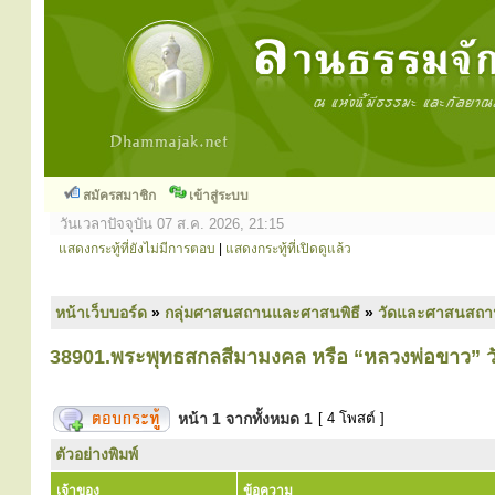
สมัครสมาชิก
เข้าสู่ระบบ
วันเวลาปัจจุบัน 07 ส.ค. 2026, 21:15
แสดงกระทู้ที่ยังไม่มีการตอบ
|
แสดงกระทู้ที่เปิดดูแล้ว
หน้าเว็บบอร์ด
»
กลุ่มศาสนสถานและศาสนพิธี
»
วัดและศาสนสถา
38901.พระพุทธสกลสีมามงคล หรือ “หลวงพ่อขาว” ว
หน้า
1
จากทั้งหมด
1
[ 4 โพสต์ ]
ตัวอย่างพิมพ์
เจ้าของ
ข้อความ