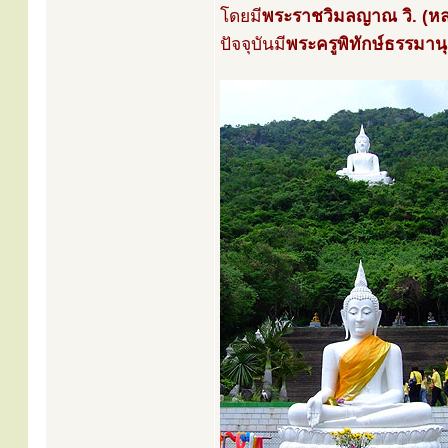
โดยมี
พระราชวิมลญาณ วิ. (ห
ปัจจุบันมี
พระครูพิทักษ์ธรรมานุ