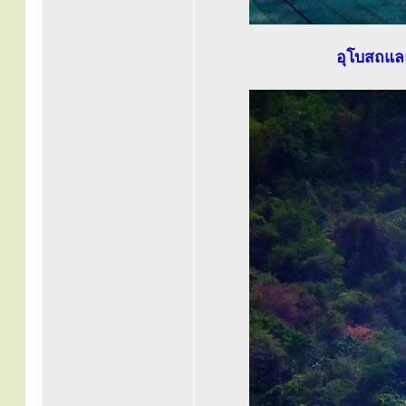
อุโบสถและ