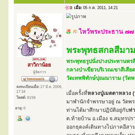
เมื่อ:
05 ก.ค. 2011, 14:21
ไหว้พระประธาน ๗๗ 
พระพุทธสกลสีมา
พระพุทธรูปนั่งปางประทานพรสี
สาวิกาน้อย
กลางป่าเขียวบริเวณเขาสีเสียด
ผู้จัดการ
วัดเทพพิทักษ์ปุณณาราม (วัด
ลงทะเบียนเมื่อ:
27 มี.ค. 2006,
17:34
เมื่อครั้งที่
หลวงปู่เมตตาหลวง (หล
โพสต์:
8158
มาพำนักจำพรรษาอยู่ ณ วัดพร
อายุ:
0
ท่านได้มาศึกษาปฏิบัติอยู่กับ
ท่
ต.ท้ายบ้าน อ.เมือง จ.สมุทรปร
ออกธุดงค์เดินทางไปภาคอีสาน