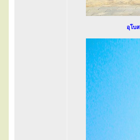
อุโบส