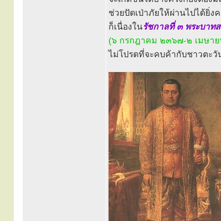
ช่วยปัดเป่าภัยให้ผ่านไปได้ยิ่ง
ก็เนื่องใน
รัชกาลที่ ๓ พระบาทสมเ
(๖ กรกฎาคม ๒๓๖๗-๒ เมษา
ไม่โปรดที่จะคบค้ากับชาวตะว