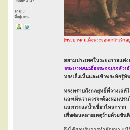
โพสต์:
4147
อายุ:
0
ที่อยู่:
กทม.
[พระบาทสมเด็จพระจอมเกล้าเจ้าอยู่ห
สยามประเทศในระยะกาลแห่งสภา
พระบาทสมเด็จพระจอมเกล้าเจ้าอ
ทรงเล็งเห็นและเข้าพระทัยรู้ท
ทรงทราบถึงกลยุทธิ์ที่วางเล่ห์
และเห็นว่าควรจะต้องผ่อนปรน
และกระแสน้ำเชี่ยวไหลกราก
เพื่อผ่อนคลายเหตุร้ายด้วยขัน
จึงได้ยอมรับการทำสัญญา แม้รู