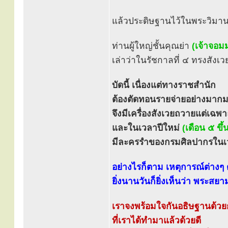
แล้วประดิษฐานไว้ในพระวิมานก
ท่านผู้ใหญ่ชั้นคุณย่า
(เจ้าจอมม
เล่าว่าในรัชกาลที่ ๔ ทรงสังเวยท
บัดนี้ เนื่องแต่ทางราชสำนัก
ต้องตัดทอนรายจ่ายอย่างมากม
จึงมีเครื่องสังเวยถวายแต่เฉพ
และในเวลาปีใหม่
(เดือน ๕ ขึ้
มีละครรำของกรมศิลปากรในเวล
อย่างไรก็ตาม เหตุการณ์ต่างๆ
ยิ่งนานวันก็ยิ่งเห็นว่า พระสยา
เราจงพร้อมใจกันอธิษฐานด้วย
ที่เราได้ทำมาแล้วด้วยดี