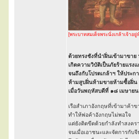
[พระบาทสมเด็จพระนั่งเกล้าเจ้าอยู่ห
ด้วยทรงชังที่นำฝิ่นเข้ามาขา
เกิดความวิบัติเป็นภัยร้ายแร
จนถึงกับโปรดเกล้าฯ ให้ประ
ห้ามสูบฝิ่นห้ามขายห้ามซื้อฝิ่น
เมื่อวันพฤหัสบดีที่ ๑๘ เมษา
เรือสำเภาอังกฤษที่เข้ามาค้าข
ทำให้พ่อค้าอังกฤษไม่พอใจ
แต่ยังติดขีดด้วยกำลังทำสงคร
จนเมื่อเอาชนะและจัดการกับจี