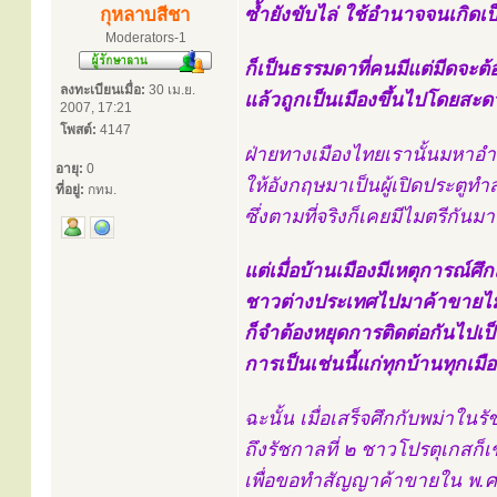
ซ้ำยังขับไล่ ใช้อำนาจจนเกิดเ
กุหลาบสีชา
Moderators-1
ก็เป็นธรรมดาที่คนมีแต่มีดจะต้อง
ลงทะเบียนเมื่อ:
30 เม.ย.
แล้วถูกเป็นเมืองขึ้นไปโดยสะ
2007, 17:21
โพสต์:
4147
ฝ่ายทางเมืองไทยเรานั้นมหาอ
อายุ:
0
ให้อังกฤษมาเป็นผู้เปิดประตู
ที่อยู่:
กทม.
ซึ่งตามที่จริงก็เคยมีไมตรีกันมา
แต่เมื่อบ้านเมืองมีเหตุการณ์ศึ
ชาวต่างประเทศไปมาค้าขายไม
ก็จำต้องหยุดการติดต่อกันไปเป
การเป็นเช่นนี้แก่ทุกบ้านทุกเมื
ฉะนั้น เมื่อเสร็จศึกกับพม่าในรั
ถึงรัชกาลที่ ๒ ชาวโปรตุเกสก็
เพื่อขอทำสัญญาค้าขายใน พ.