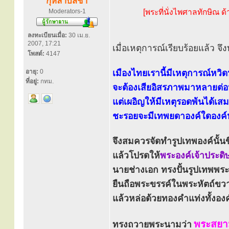
กุหลาบสีชา
Moderators-1
[พระที่นั่งไพศาลทักษิณ
ลงทะเบียนเมื่อ:
30 เม.ย.
2007, 17:21
เมื่อเหตุการณ์เรียบร้อยแล้ว จ
โพสต์:
4147
อายุ:
0
เมืองไทยเรานี้มีเหตุการณ์หวิด
ที่อยู่:
กทม.
จะต้องเสียอิสรภาพมาหลายต่อ
แต่เผอิญให้มีเหตุรอดพ้นได้เส
ชะรอยจะมีเทพยดาองค์ใดองค์หนึ
จึงสมควรจัดทำรูปเทพองค์นั้นข
แล้วโปรดให้
พระองค์เจ้าประดิษ
นายช่างเอก ทรงปั้นรูปเทพพระอง
ยืนถือพระขรรค์ในพระหัตถ์ขวา
แล้วหล่อด้วยทองคำแท่งทั้งองค
พระสยา
ทรงถวายพระนามว่า