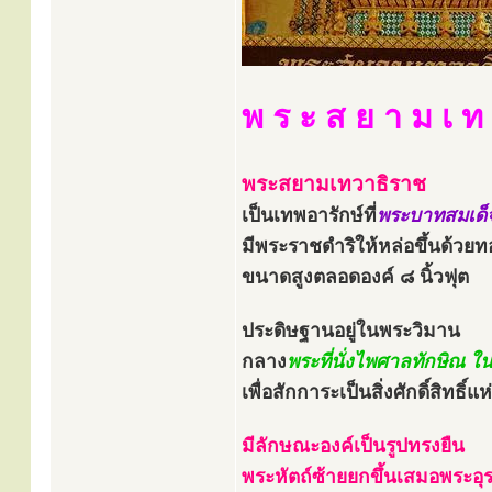
พ ร ะ ส ย า ม เ ท 
พระสยามเทวาธิราช
เป็นเทพอารักษ์ที่
พระบาทสมเด็จพ
มีพระราชดำริให้หล่อขึ้นด้วยท
ขนาดสูงตลอดองค์ ๘ นิ้วฟุต
ประดิษฐานอยู่ในพระวิมาน
กลาง
พระที่นั่งไพศาลทักษิณ 
เพื่อสักการะเป็นสิ่งศักดิ์สิทธิ์
มีลักษณะองค์เป็นรูปทรงยืน
พระหัตถ์ซ้ายยกขึ้นเสมอพระอุระ