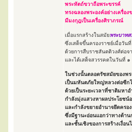
พระหัตถ์ขวาถือพระขรรค์
ทรงฉลองพระองค์อย่างเครื่อง
มีมงกุฎเป็นเครื่องศิราภรณ์
เมื่อแรกสร้างในสมัย
พระบาทสมเ
ซึ่งเสด็จขึ้นครองราชย์เมื่อวั
ด้วยการสืบราชสันตติวงศ์ต่
และได้เสด็จสวรรคตในวันที่ 
ในช่วงนั้นตลอดรัชสมัยของพระอ
เป็นมหันตภัยใหญ่หลวงต่อซีก
ด้วยเป็นระยะเวลาที่ชาติมหา
กำลังมุ่งแสวงหาผลประโยชน์อ
และกำลังขยายอำนาจยึดครอง
ซึ่งมีฐานะอ่อนแอกว่าทางด้าน
และชั้นเชิงของการสร้างเงื่อน