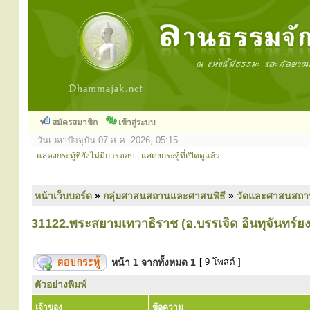
สมัครสมาชิก
เข้าสู่ระบบ
วันเวลาปัจจุบัน 07 ส.ค. 2026, 05:15
แสดงกระทู้ที่ยังไม่มีการตอบ
|
แสดงกระทู้ที่เปิดดูแล้ว
หน้าเว็บบอร์ด
»
กลุ่มศาสนสถานและศาสนพิธี
»
วัดและศาสนสถา
31122.พระสยามเทวาธิราช (อ.บรรเจิด อินทุจันทร์ยง
หน้า
1
จากทั้งหมด
1
[ 9 โพสต์ ]
ตัวอย่างพิมพ์
เจ้าของ
ข้อความ