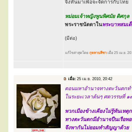
จึงหันมาเพื่อจะจัดการกับไทย
หม่อมเจ้าหญิงพูนพิศมัย ดิศกุล
พระราชนัดดาใน
พระบาทสมเด็จ
(มีต่อ)
แก้ไขล่าสุดโดย
กุหลาบสีชา
เมื่อ 25 เม.ย. 20
เมื่อ:
25 เม.ย. 2010, 20:42
ตอนมหาอำนาจทางตะวันตกทำก
ในระยะเวลาต้นๆ ศตวรรษที่ ๑๙
พวกเมืองข้างเคียงไม่รู้ทันเห
ทางตะวันตกมีอำนาจปืนเรือพอท
จึงพากันไม่ยอมทำสัญญาด้วย