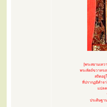
[พระสยามเทวาธิ
พระหัตถ์ขวาทรงพ
สถิตอยู
ที่ปรากฏมีคำจ
แปลคว
ประดิษฐาน