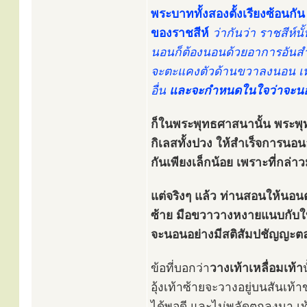
พระบาททั้งสองตั้งเรียงซ้อนกั
ของราชสีห์
ว่ากันว่า ราชสีห์
นอนก็ต้องนอนด้วยอาการอันสำรว
จะตะแคงตัวด้านขวาลงนอน เท้า
อื่น
และจะกำหนดในใจว่าจะนอนอ
ก็ในพระพุทธศาสนานั้น พระพุท
กิเลสทั้งปวง ให้สำเร็จการนอน
กันเพียงเล็กน้อย เพราะที่กล่า
แต่จริงๆ แล้ว ท่านสอนให้น
ซ้าย มือขวาวางหงายแนบกับใบห
จะนอนอย่างมีสติสัมปชัญญะตล
ข้อที่บอกว่า
วางเท้าเหลื่อมเท้า
อุ้งเท้าซ้ายจะวางอยู่บนสันเท
ได้พอดี และไม่พลัดตกลงมา เท้า