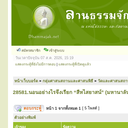
สมัครสมาชิก
เข้าสู่ระบบ
วันเวลาปัจจุบัน 07 ส.ค. 2026, 15:19
แสดงกระทู้ที่ยังไม่มีการตอบ
|
แสดงกระทู้ที่เปิดดูแล้ว
หน้าเว็บบอร์ด
»
กลุ่มศาสนสถานและศาสนพิธี
»
วัดและศาสนสถา
28581.นอนอย่างไรจึงเรียก “สีหไสยาสน์” (มหานาลั
หน้า
1
จากทั้งหมด
1
[ 5 โพสต์ ]
ตัวอย่างพิมพ์
เจ้าของ
ข้อความ