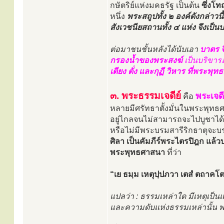
กษัตริย์แห่งมคธรัฐ เป็นต้น
ซึ่งโท
หนึ่ง
พระสถูปทั้ง ๒ องค์ดังกล่าวนี
สังเวชนียสถานทั้ง ๔ แห่ง จึงเป็น
ต่อมาชนชั้นหลังได้นับเอา
บาตร จ
กรองนํ้าของพระสงฆ์
เป็นบริขารอ
เตียง ตั่ง และกุฏี วิหาร ที่พระพุ
๓. พระธรรมเจดีย์
พระเจด
คือ
หลายมีศรัทธาตั้งมั่นในพระพุทธศ
อยู่ไกลจนไม่สามารถจะไปบูชาได้ 
หรือไม่มีพระบรมสารีริกธาตุจะบ
ศิลา เป็นคัมภีร์พระไตรปิฎก แล้วบ
พระพุทธศาสนา
ที่ว่า
“เย ธมฺม เหตุปฺปภวา เตสํ ตถาคโ
แปลว่า : ธรรมเหล่าใด มีเหตุเป็น
และความดับแห่งธรรมเหล่านั้น 