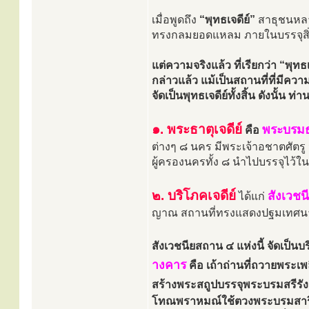
เมื่อพูดถึง
“พุทธเจดีย์”
สาธุชนหลาย
ทรงกลมยอดแหลม ภายในบรรจุสิ่งท
แต่ความจริงแล้ว ที่เรียกว่า “พุทธ
กล่าวแล้ว แม้เป็นสถานที่ที่มีคว
จัดเป็นพุทธเจดีย์ทั้งสิ้น ดังนั้น ท
๑. พระธาตุเจดีย์
พระบรมธา
คือ
ต่างๆ ๘ นคร มีพระเจ้าอชาตศัตรู จ
ผู้ครองนครทั้ง ๘ นำไปบรรจุไว้ใน
๒. บริโภคเจดีย์
สังเวชน
ได้แก่
ญาณ สถานที่ทรงแสดงปฐมเทศนา แ
สังเวชนียสถาน ๔ แห่งนี้ จัดเป็
างคาร
คือ เถ้าถ่านที่ถวายพระเพ
สร้างพระสถูปบรรจุพระบรมสรีรังค
โทณพราหมณ์ใช้ตวงพระบรมสารีริ