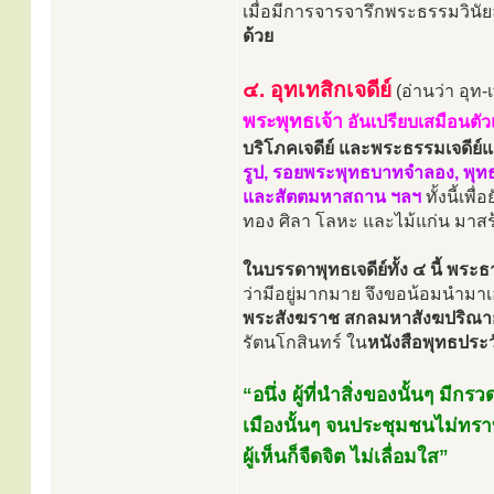
เมื่อมีการจารจารึกพระธรรมวินัยล
ด้วย
๔. อุทเทสิกเจดีย์
(อ่านว่า อุท-เ
พระพุทธเจ้า
อันเปรียบเสมือนตั
บริโภคเจดีย์ และพระธรรมเจดีย์แล้ว
รูป, รอยพระพุทธบาทจำลอง, พุทธบ
และสัตตมหาสถาน ฯลฯ
ทั้งนี้เพ
ทอง ศิลา โลหะ และไม้แก่น มาสร้า
ในบรรดาพุทธเจดีย์ทั้ง ๔ นี้ พระธ
ว่ามีอยู่มากมาย จึงขอน้อมนำม
พระสังฆราช สกลมหาสังฆปริณายก
รัตนโกสินทร์ ใน
หนังสือพุทธประวั
“อนึ่ง ผู้ที่นำสิ่งของนั้นๆ มี
เมืองนั้นๆ จนประชุมชนไม่ทราบ
ผู้เห็นก็จืดจิต ไม่เลื่อมใส”