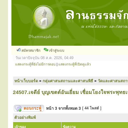
สมัครสมาชิก
เข้าสู่ระบบ
วันเวลาปัจจุบัน 08 ส.ค. 2026, 04:49
แสดงกระทู้ที่ยังไม่มีการตอบ
|
แสดงกระทู้ที่เปิดดูแล้ว
หน้าเว็บบอร์ด
»
กลุ่มศาสนสถานและศาสนพิธี
»
วัดและศาสนสถา
24507.เจดีย์ บุญเขตต์อันเยี่ยม เชื่อมโยงใจพระพุทธเ
หน้า
3
จากทั้งหมด
3
[ 44 โพสต์ ]
ตัวอย่างพิมพ์
เจ้าของ
ข้อความ