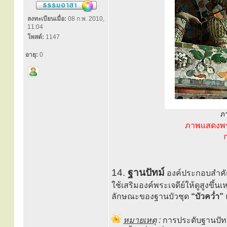
ลงทะเบียนเมื่อ:
08 ก.พ. 2010,
11:04
โพสต์:
1147
อายุ:
0
ภา
ภาพแสดงพระ
14.
ฐานปัทม์
องค์ประกอบสำคัญท
ใช้เสริมองค์พระเจดีย์ให้ดูสูงขึ้นเห
ลักษณะของฐานบัวชุด
“บัวคว่ำ”
หมายเหตุ
:
การประดับฐานปัทม์ 