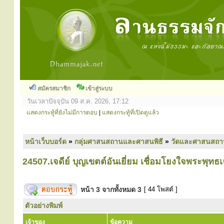
สมัครสมาชิก
เข้าสู่ระบบ
วันเวลาปัจจุบัน 09 ส.ค. 2026, 17:12
แสดงกระทู้ที่ยังไม่มีการตอบ
|
แสดงกระทู้ที่เปิดดูแล้ว
หน้าเว็บบอร์ด
»
กลุ่มศาสนสถานและศาสนพิธี
»
วัดและศาสนสถา
24507.เจดีย์ บุญเขตต์อันเยี่ยม เชื่อมโยงใจพระพุทธเ
หน้า
3
จากทั้งหมด
3
[ 44 โพสต์ ]
ตัวอย่างพิมพ์
เจ้าของ
ข้อความ