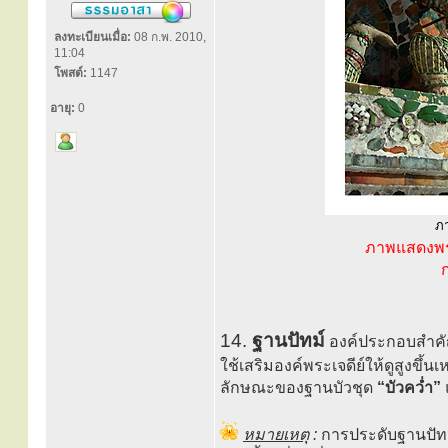
ลงทะเบียนเมื่อ:
08 ก.พ. 2010,
11:04
โพสต์:
1147
อายุ:
0
ภา
ภาพแสดงพระ
14.
ฐานปัทม์
องค์ประกอบสำคัญท
ใช้เสริมองค์พระเจดีย์ให้ดูสูงขึ้นเห
ลักษณะของฐานบัวชุด
“บัวคว่ำ”
หมายเหตุ
:
การประดับฐานปัทม์ 