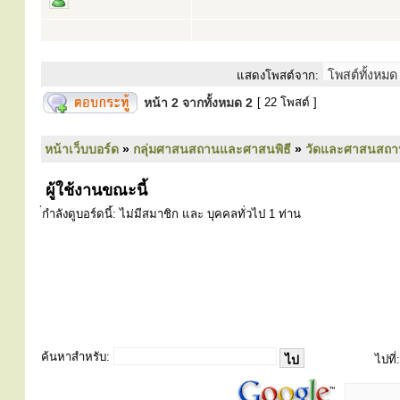
แสดงโพสต์จาก:
หน้า
2
จากทั้งหมด
2
[ 22 โพสต์ ]
หน้าเว็บบอร์ด
»
กลุ่มศาสนสถานและศาสนพิธี
»
วัดและศาสนสถา
ผู้ใช้งานขณะนี้
่กำลังดูบอร์ดนี้: ไม่มีสมาชิก และ บุคคลทั่วไป 1 ท่าน
ค้นหาสำหรับ:
ไปที่: