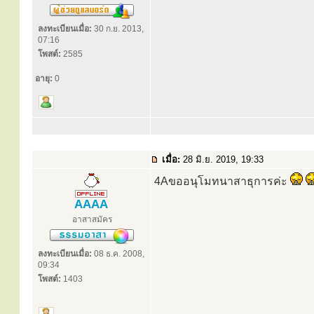
ลงทะเบียนเมื่อ:
30 ก.ย. 2013,
07:16
โพสต์:
2585
อายุ:
0
เมื่อ:
28 มิ.ย. 2019, 19:33
4Aขออนุโมทนาสาธุการค่ะ
AAAA
อาสาสมัคร
ลงทะเบียนเมื่อ:
08 ธ.ค. 2008,
09:34
โพสต์:
1403