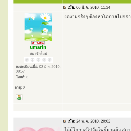
เมื่อ:
06 มี.ค. 2010, 11:34
งดงามจริงๆ ต้องหาโอกาสไปกราบส
umarin
สมาชิกใหม่
ลงทะเบียนเมื่อ:
02 มี.ค. 2010,
08:57
โพสต์:
6
อายุ:
0
เมื่อ:
24 พ.ค. 2010, 20:02
ได้มีโอกาสไปวัดโพธิ์มาแล้ว สถ