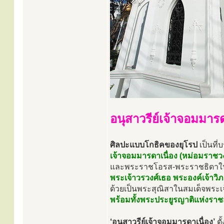
อนุสาวรีย์เจ้าจอมมารด
ศิลปะแบบโกธิคของยุโรป
เป็นที่
เจ้าจอมมารดาเนื่อง (หม่อมราชวงศ
และพระราชโอรส-พระราชธิดาในพ
พระเจ้าวรวงศ์เธอ พระองค์เจ้าวิภา
ด้วยเป็นพระสุณิสาในสมเด็จพระ
พร้อมทั้งพระประยูรญาติแห่งราชส
‘อนุสาวรีย์เจ้าจอมมารดาเนื่อง’
ตั