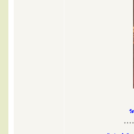
วั
* * * *