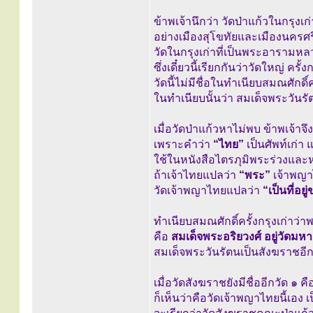
ข้าพเจ้านึกว่า วัดป่าแก้วในกรุงเก
อย่างเมืองสุโขทัยและเมืองนคร
วัดในกรุงเก่าที่เป็นพระอารามหลว
ซึ่งเดี๋ยวนี้เรียกกันว่าวัดใหญ่ ครั
วัดนี้ไม่มีชื่อในทำเนียบสมณศักดิ์ค
ในทำเนียบนั้นว่า สมเด็จพระวันรัต
เมื่อวัดป่าแก้วหาไม่พบ ข้าพเจ้าจึ
เพราะคำว่า
“ไทย”
เป็นศัพท์เก่า
ใช้ในหนังสือไตรภุมิพระร่วงและห
ถ้าเจ้าไทยแปลว่า
“พระ”
เจ้าพญา
วัดเจ้าพญาไทยแปลว่า
“เป็นที่อย
ทำเนียบสมณศักดิ์ครั้งกรุงเก่าว่
คือ
สมเด็จพระอริยวงศ์ อยู่วัดมหา
สมเด็จพระวันรัตนเป็นสังฆราชอีกอง
เมื่อวัดสังฆราชยังมีชื่ออีกวัด ๑ ค
ก็เห็นว่าคือวัดเจ้าพญาไทยนี้เอง เ