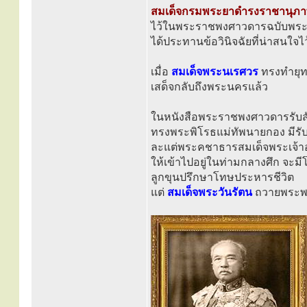
สมเด็จกรมพระยาดำรงราชานุภ
ไว้ในพระราชพงศาวดารฉบับพระ
ได้ประทานข้อวินิจฉัยที่น่าสนใจไว้
เมื่อ
สมเด็จพระนเรศวร
ทรงทำยุท
เสด็จกลับถึงพระนครแล้ว
ในหนังสือพระราชพงศาวดารรับสั่
ทรงพระพิโรธแม่ทัพนายกอง มีรับส
ละแต่พระคชาธารสมเด็จพระเจ้าอย
ให้เข้าไปอยู่ในท่ามกลางศึก จะม
ลูกขุนปรึกษาโทษประหารชีวิต
แต่
สมเด็จพระวันรัตน
ถวายพระพร