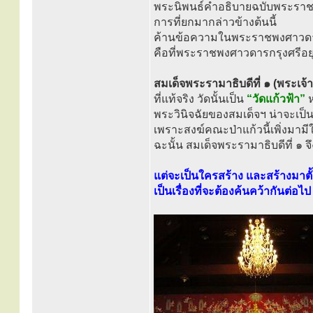
พระนิพนธ์คำอธิบายฉบับพระรา
การที่ยกมากล่าวข้างต้นนี้
ค้านข้อความในพระราชพงศาวดารกร
คือที่พระราชพงศาวดารกรุงศรีอย
สมเด็จพระรามาธิบดีที่ ๑ (พระเจ้า
ที่แท้จริง วัดนั้นเป็น
“วัดแก้วฟ้า”
ห
พระวินิจฉัยของสมเด็จฯ น่าจะเป็
เพราะสงฆ์คณะป่าแก้วนี้เพิ่งมามี
ฉะนั้น สมเด็จพระรามาธิบดีที่ ๑ จ
แต่จะเป็นใครสร้าง และสร้างมาตั้ง
เป็นเรื่องที่จะต้องค้นคว้ากันต่อไป