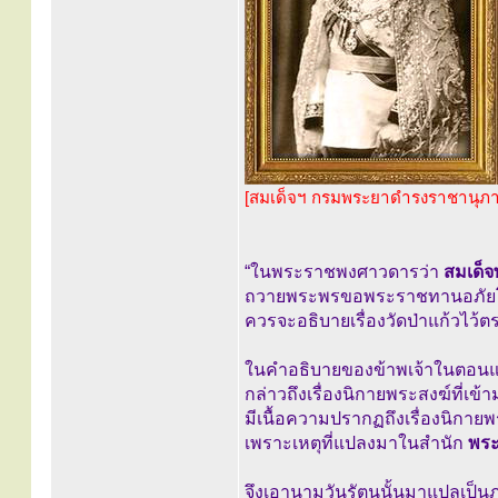
[สมเด็จฯ กรมพระยาดำรงราชานุภ
“ในพระราชพงศาวดารว่า
สมเด็จ
ถวายพระพรขอพระราชทานอภัยโ
ควรจะอธิบายเรื่องวัดป่าแก้วไว้ตร
ในคำอธิบายของข้าพเจ้าในตอน
กล่าวถึงเรื่องนิกายพระสงฆ์ที่เข้า
มีเนื้อความปรากฏถึงเรื่องนิกายพ
เพราะเหตุที่แปลงมาในสำนัก
พระ
จึงเอานามวันรัตนนั้นมาแปลเป็