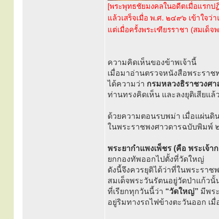
[พระพุทธชัยมงคลในอดีตเมื่อแรกปฏ
แล้วเสร็จเมื่อ พ.ศ. ๒๔๙๖ เข้าใจ
แต่เมื่อครั้งพระเฑียรราชา (สมเด็จ
ความคิดเห็นของข้าพเจ้านี้
เมื่อมาอ่านตรวจหนังสือพระราช
ได้ความว่า
กรมหลวงธิราชวงศา
ท่านทรงคิดเห็น และลงยุติเสียแล้
ด้วยความตอนรบพม่า เมื่อแผ่นดินส
ในพระราชพงศาวดารฉบับพิมพ์ ๒ 
พระยากำแพงเพ็ชร (คือ พระเจ้ากร
ยกกองทัพออกไปตั้งที่วัดใหญ่
ดังนี้จึงควรยุติได้ว่าที่ในพระรา
สมเด็จพระวันรัตนอยู่วัดป่าแก้วนั้
ที่เรียกทุกวันนี้ว่า
“วัดใหญ่”
มีพระเ
อยู่ริมทางรถไฟข้างตะวันออก เมื่อ