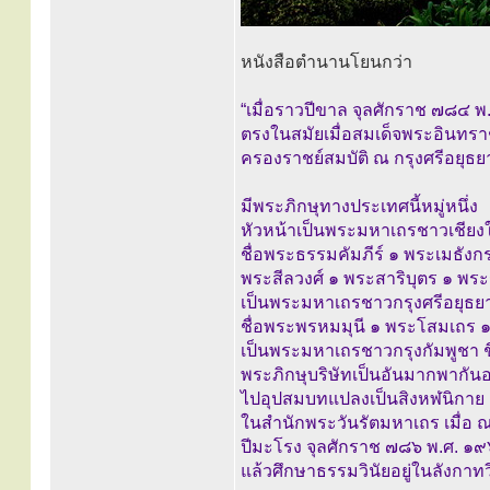
หนังสือตำนานโยนกว่า
“เมื่อราวปีขาล จุลศักราช ๗๘๔ 
ตรงในสมัยเมื่อสมเด็จพระอินทราช
ครองราชย์สมบัติ ณ กรุงศรีอยุธยา
มีพระภิกษุทางประเทศนี้หมู่หนึ่ง
หัวหน้าเป็นพระมหาเถรชาวเชียงใ
ชื่อพระธรรมคัมภีร์ ๑ พระเมธั
พระสีลวงศ์ ๑ พระสาริบุตร ๑ พ
เป็นพระมหาเถรชาวกรุงศรีอยุธยา
ชื่อพระพรหมมุนี ๑ พระโสมเถร 
เป็นพระมหาเถรชาวกรุงกัมพูชา ช
พระภิกษุบริษัทเป็นอันมากพากัน
ไปอุปสมบทแปลงเป็นสิงหฬนิกาย ณ
ในสำนักพระวันรัตมหาเถร เมื่อ ณ 
ปีมะโรง จุลศักราช ๗๘๖ พ.ศ. ๑
แล้วศึกษาธรรมวินัยอยู่ในลังกาทว