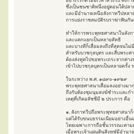
อย่างไรก็ดี เมื่อเวลาล่วงไป ลังก
ซึ่งเป็นชนชาติหนึ่งอยู่ตอนใต้ป
และมีอำนาจเหนือลังกาทวีปหลายค
การแย่งราชสมบัติรบราฆ่าฟันกัน
ทำให้การพระพุทธศาสนาในลังกาท
และแตกแยกเป็นหลายลัทธิ
และบางทีก็เสื่อมลงถึงที่สุดจนไม่
สำหรับบวชกุลบุตร และสืบพระศ
ต้องส่งทูตไปขอพระเถระจากต่า
เข้าไปบวชกุลบุตรเป็นหลายครั้ง 
ในระหว่าง พ.ศ. ๑๘๙๐-๑๙๒๙
พระพุทธศาสนาเสื่อมลงอย่างมาก
ถึงกับต้องชุมนุมสงฆ์ชำระและกำ
เหตุที่เกิดอลัชชีมี ๒ ประการ คือ
๑. ลังกาทวีปถือพระพุทธศาสนาก็
แต่ได้รับขนบธรรมเนียมอย่างอื่
โดยเฉพาะการถือชั้นวรรณะตาม
เมื่อพระเจ้าแผ่นดินสิงหฬมีอำนา