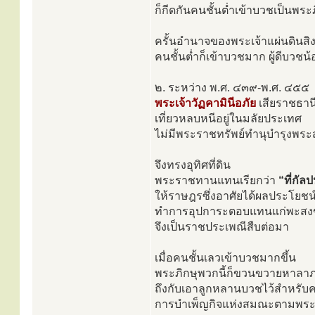
ก็กีดกันคนชั้นต่ำเข้าบวชเป็นพระ
ครั้นอำนาจของพระเจ้าแผ่นดินสิ
คนชั้นต่ำก็เข้าบวชมาก ผู้ดีบวชน
๒. ระหว่าง พ.ศ. ๔๓๙-พ.ศ. ๔๕๕
พระเจ้าวัฏคามินีอภัย
เสียราชธาน
เที่ยวหลบหนีอยู่ในมลัยประเทศ
ไม่มีพระราชทรัพย์ทำนุบำรุงพระ
จึงทรงอุทิศที่ดิน
พระราชทานแทนเรียกว่า
“ที่กัล
ให้ราษฎรซึ่งอาศัยได้ผลประโยชน์จ
ทำการอุปการะตอบแทนแก่พะสง
จึงเป็นราชประเพณีสืบต่อมา
เมื่อคนชั้นเลวเข้าบวชมากขึ้น
พระภิกษุพวกนี้ก็ขวนขวายหาลาภส
ถึงกับเอาลูกหลานบวชไว้สำหรั
การบำเพ็ญกิจแห่งสมณะตามพระธ