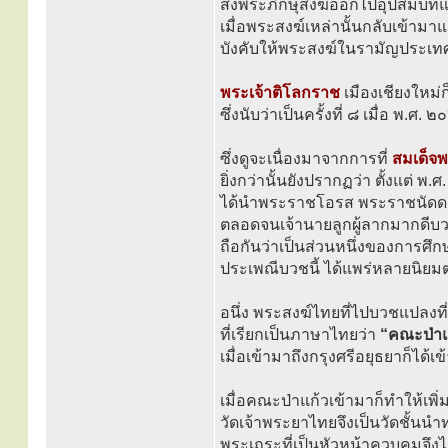
ส่งพระภิกษุสงฆ์ออกไปอุปสมบทแปล
เมื่อพระสงฆ์เหล่านั้นกลับเข้ามาแ
บังคับให้พระสงฆ์ในรามัญประเท
พระเจ้าติโลกราช
เมืองเชียงใหม่
ซึ่งนับว่าเป็นครั้งที่ ๘ เมื่อ พ.ศ. 
ซึ่งดูจะเนื่องมาจากการที่
สมเด็จ
ยิ่งกว่านั้นยังปรากฏว่า ตั้งแต่ พ
ได้นำพระราชโอรส พระราชนัดด
ตลอดจนเจ้านายลูกผู้ลากมากดี
ถือกันว่าเป็นส่วนหนึ่งของการศึก
ประเพณีบวชนี้ ได้แพร่หลายนิยม
อนึ่ง พระสงฆ์ไทยที่ไปบวชแปลงที
ที่เรียกเป็นภาษาไทยว่า
“คณะป่าแ
เมื่อเข้ามาถึงกรุงศรีอยุธยาก็ได้เ
เมื่อคณะป่าแก้วเข้ามาก็ทำให้เพิ
วัดเจ้าพระยาไทยจึงเป็นวัดชั้นน
พระเถระที่เป็นหัวหน้าควบคุมจึง