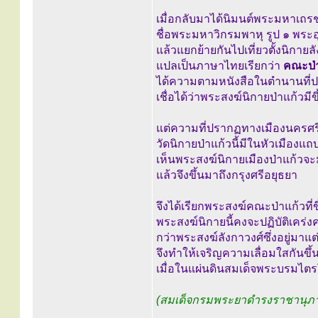
เมื่อกลับมาได้นิมนต์พระมหาเถร
ชื่อพระมหาวิกรมพาหุ รูป ๑ พระอุ
แล้วแยกย้ายกันไปเที่ยวตั้งนิกายลั
แปลเป็นภาษาไทยเรียกว่า
คณะป่
ได้ความตามหนังสือในตำนานที่ปรา
เชื่อได้ว่าพระสงฆ์นิกายป่าแก้วมีขึ
แต่ความที่ปรากฏทางเมืองนครศร
วัดนิกายป่าแก้วนี้มีในหัวเมืองแถ
เห็นพระสงฆ์นิกายเมืองป่าแก้วจะ
แล้วจึงขึ้นมาถึงกรุงศรีอยุธยา
จึงได้เรียกพระสงฆ์คณะป่าแก้วที่
พระสงฆ์นิกายนี้คงจะปฏิบัติเคร่
กว่าพระสงฆ์ลังกาวงศ์ซึ่งอยู่มาแต
จึงทำให้เจริญความเลื่อมใสกันขึ้
เมื่อในแผ่นดินสมเด็จพระบรมไต
(สมเด็จกรมพระยาดำรงราชานุภ