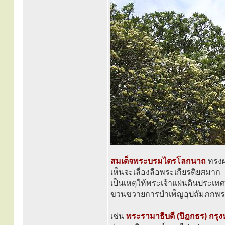
สมเด็จพระบรมไตรโลกนาถ
ทรง
เห็นจะเลื่องลือพระเกียรติยศมาก
เป็นเหตุให้พระเจ้าแผ่นดินประเทศอ
ขวนขวายการบำเพ็ญอุปถัมภกพระ
เช่น
พระรามาธิบดี (ปิฎกธร) กรุง