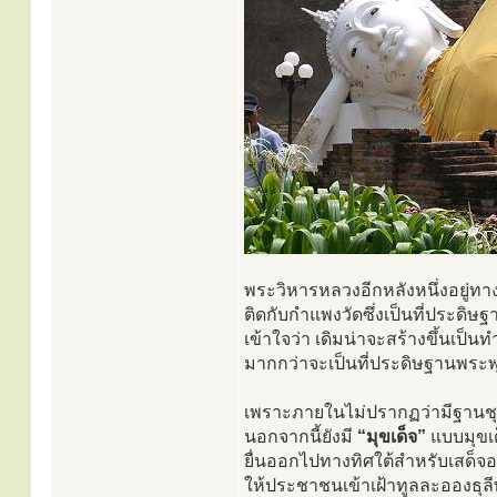
พระวิหารหลวงอีกหลังหนึ่งอยู่ท
ติดกับกำแพงวัดซึ่งเป็นที่ประดิษ
เข้าใจว่า เดิมน่าจะสร้างขึ้นเป็
มากกว่าจะเป็นที่ประดิษฐานพระพ
เพราะภายในไม่ปรากฏว่ามีฐานชุก
นอกจากนี้ยังมี
“มุขเด็จ”
แบบมุขเ
ยื่นออกไปทางทิศใต้สำหรับเสด็จ
ให้ประชาชนเข้าเฝ้าทูลละอองธุล