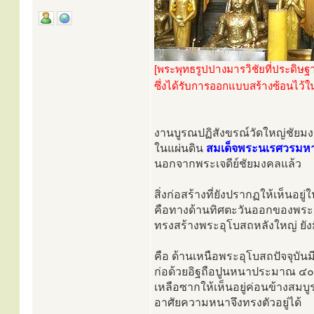
[พระพุทธรูปปางมารวิชัยที่ประดิษฐ
ซึ่งได้รับการออกแบบสร้างซ้อนไว
งานบูรณปฏิสังขรณ์วัดใหญ่ชัยม
ในแผ่นดิน
สมเด็จพระนเรศวรมห
นอกจากพระเจดีย์ชัยมงคลแล้ว
สิ่งก่อสร้างที่ยังปรากฏให้เห็นอยู่ใ
คือทางด้านทิศตะวันออกของพระเ
ทรงสร้างพระอุโบสถหลังใหญ่ ยังมี
คือ ด้านเหนือพระอุโบสถปัจจุบัน
ก่อด้วยอิฐถือปูนหนาประมาณ ๔๐
เหลือซากให้เห็นอยู่ค่อนข้างสมบู
อาศัยความหนาจึงทรงตัวอยู่ได้