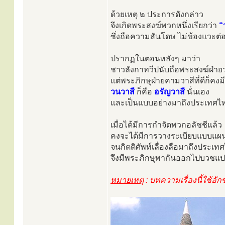
ด้วยเหตุ ๒ ประการดังกล่าว
จึงเกิดพระสงฆ์พวกหนึ่งเรียกว่า
“
ซึ่งถือความสันโดษ ไม่ข้องแวะ
ปรากฏในตอนหลังๆ มาว่า
ชาวลังกาทวีปนับถือพระสงฆ์ฝ่า
แต่พระภิกษุฝ่ายคามวาสีที่ดีก็คงมี
วนวาสี
ก็คือ
อรัญวาสี
นั่นเอง
และเป็นแบบอย่างมาถึงประเทศไท
เมื่อได้มีการกำจัดพวกอลัชชีแล้ว
คงจะได้มีการวางระเบียบแบบแผน
จนกิตติศัพท์เลื่องลือมาถึงปร
จึงมีพระภิกษุพากันออกไปบวชแ
หมายเหตุ
: บทความเรื่องนี้ใช้อั