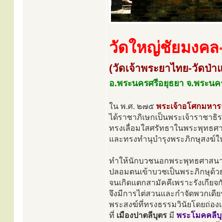
วัดใหญ่ชัยมงคล
*
(วัดเจ้าพระยาไทย-วัดป่าแ
อ.พระนครศรีอยุธยา จ.พระนคร
ใน พ.ศ. ๒๗๕
พระเจ้าอโศกมหา
ได้ราชาภิเษกเป็นพระเจ้าราชา
ทรงเลื่อมใสศรัทธาในพระพุทธศาส
และทรงทำนุบำรุงพระภิกษุสงฆ์ใ
ทำให้นักบวชนอกพระพุทธศาสนาที
ปลอมตนเข้าบวชเป็นพระภิกษุด้ว
จนเกิดแตกสามัคคีเพราะรังเกียจก
จึงมีการไต่สวนและกำจัดพวกเดีย
พระสงฆ์ที่ทรงธรรมวินัยโดยถ่อง
ที่
เมืองปาตลีบุตร
มี
พระโมคคลีบุ