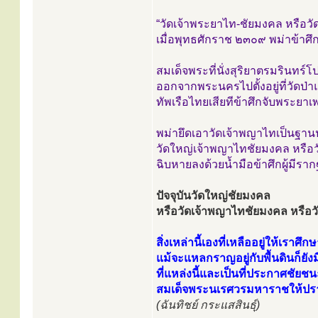
“วัดเจ้าพระยาไท-ชัยมงคล หรือวั
เมื่อพุทธศักราช ๒๓๐๙ พม่าข้า
สมเด็จพระที่นั่งสุริยาตรมรินทร์โ
ออกจากพระนครไปตั้งอยู่ที่วัดป่า
ทัพเรือไทยเสียทีข้าศึกจับพระยาเ
พม่ายึดเอาวัดเจ้าพญาไทเป็นฐานป
วัดใหญ่เจ้าพญาไทชัยมงคล หรือวั
ฉิบหายลงด้วยน้ำมือข้าศึกผู้มีร
ปัจจุบันวัดใหญ่ชัยมงคล
หรือวัดเจ้าพญาไทชัยมงคล หรือวัด
สิ่งเหล่านี้เองที่เหลืออยู่ให้เราศึก
แม้จะแหลกราญอยู่กับพื้นดินก็ยังม
ที่แหล่งนี้และเป็นที่ประกาศชัยชน
สมเด็จพระนเรศวรมหาราชให้ปร
(ฉันทิชย์ กระแสสินธุ์)