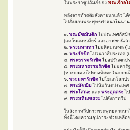
ในพระราชูปถัมภ์ของ
พระเจ้าอ
หลังจากทำตติยสังคายนาแล้ว ได้
ไปสั่งสอนพระพุทธศาสนาในนานา
๑.
พระมัชฌันติก
ไปประเทศกัสมิ
(แคว้นแคชเมียร์ และอาฟฆานิสถ
๒.
พระมหาเทว
ไปมหิสมณฑล (ไ
๓.
พระรักขิต
ไปวนวาสีประเทศ (เ
๔.
พระธรรมรักขิต
ไปอปรันตกปร
๕.
พระมหาธรรมรักขิต
ไปมหารั
(ห่างบอมเบไปทางทิศตะวันออกเฉี
๖.
พระมหารักขิต
ไปโยนกโลกประเ
๗.
พระมัชฌิม
ไปหิมวันตประเทศ (
๘.
พระโสณะ
และ
พระอุตตระ
ไป
๙.
พระมหินทเถระ
ไปลังกาทวีป
ในลังกาทวีปการพระพุทธศาสนาได้เจ
ทั้งนี้โดยความอุปการะช่วยเหลื