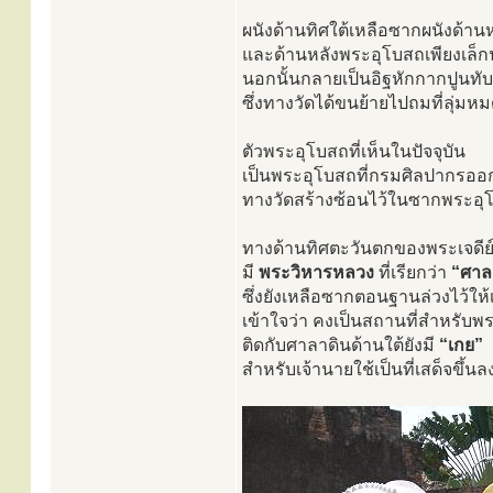
ผนังด้านทิศใต้เหลือซากผนังด้าน
และด้านหลังพระอุโบสถเพียงเล็ก
นอกนั้นกลายเป็นอิฐหักกากปูนทับ
ซึ่งทางวัดได้ขนย้ายไปถมที่ลุ่มห
ตัวพระอุโบสถที่เห็นในปัจจุบัน
เป็นพระอุโบสถที่กรมศิลปากรออ
ทางวัดสร้างซ้อนไว้ในซากพระอุโ
ทางด้านทิศตะวันตกของพระเจดีย
มี
พระวิหารหลวง
ที่เรียกว่า
“ศาล
ซึ่งยังเหลือซากตอนฐานล่วงไว้ให้
เข้าใจว่า คงเป็นสถานที่สำหรับ
ติดกับศาลาดินด้านใต้ยังมี
“เกย”
สำหรับเจ้านายใช้เป็นที่เสด็จขึ