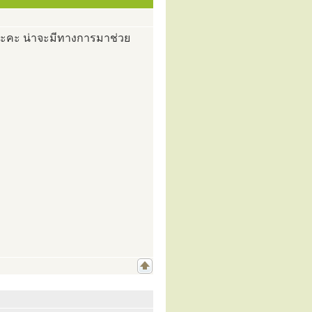
นะคะ น่าจะมีทางการมาช่วย