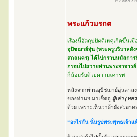
พระแก้วมรกต
เรื่องนี้อัตถุปปัตติเหตุเกิดขึ้นเมื่
อุปัชฌาย์อุ่น (พระครูบริบาลส
สกลนคร) ได้ไปกราบนมัสการฟั
กรอบไปถวายท่านพระอาจารย์
ก็น้อมรับด้วยความเคารพ
หลังจากท่านอุปัชฌาย์อุ่นลา
ของท่านฯ มาเช็ดถู
ผู้เล่า (
ด้วย เพราะเห็นว่าผ้ายังสะอาดอย
“อะไรกัน นั่นรูปพระพุทธเจ้าแท้