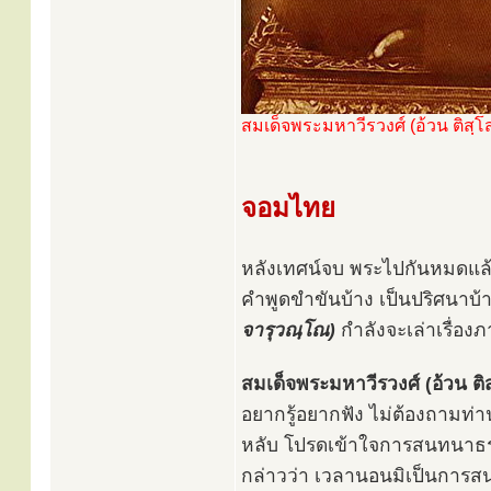
สมเด็จพระมหาวีรวงศ์ (อ้วน ติสฺโ
จอมไทย
หลังเทศน์จบ พระไปกันหมดแล้
คำพูดขำขันบ้าง เป็นปริศนาบ้า
จารุวณฺโณ)
กำลังจะเล่าเรื่องภ
สมเด็จพระมหาวีรวงศ์ (อ้วน ติส
อยากรู้อยากฟัง ไม่ต้องถามท่
หลับ โปรดเข้าใจการสนทนาธร
กล่าวว่า เวลานอนมิเป็นการส