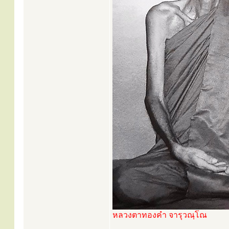
หลวงตาทองคำ จารุวณฺโณ