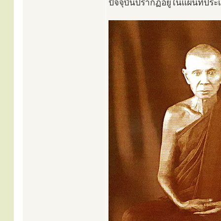
ปัจจุบันปรากฏอยู่ในแผนที่ปร