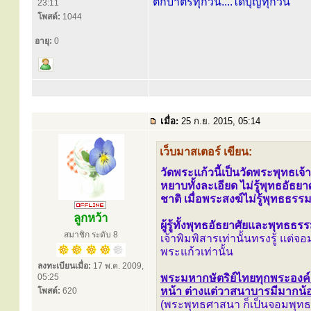
ตักบาตรทุกวัน....ได้บุญทุกวัน
23:11
โพสต์:
1044
อายุ:
0
เมื่อ:
25 ก.ย. 2015, 05:14
เว็บมาสเตอร์ เขียน:
วัดพระแก้วนี้เป็นวัดพระพุทธเจ
หยาบทั้งละเอียด ไม่รู้พุทธอัธยา
ชาติ เมื่อพระสงฆ์ไม่รู้พุทธธรรม
ลูกหว้า
ผู้รู้ทั้งพุทธอัธยาศัยและพุทธธร
สมาชิก ระดับ 8
เจ้าพิมพิสารเท่านั้นทรงรู้ แต
พระแก้วเท่านั้น
ลงทะเบียนเมื่อ:
17 พ.ค. 2009,
05:25
พระมหากษัตริย์ไทยทุกพระองค์เป
หน้า ต่างแต่วาสนาบารมีมากน้อย
โพสต์:
620
(พระพุทธศาสนา ก็เป็นจอมพุทธศ