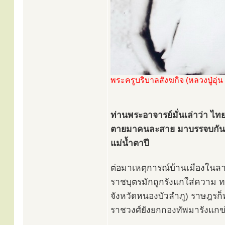
พระครูบริบาลสังฆกิจ (หลวงปู่อุ่น 
ท่านพระอาจารย์มั่นเล่าว่า ไทย
ตายมาคนละสาย มาบรรจบกันที่
แม่น้ำตาปี
ต่อมาเหตุการณ์บ้านเมืองในลาว
ราชบุตรมักถูกรังแกใส่ความ ทน
จังหวัดหนองบัวลำภู) ราษฎรก
ราชวงศ์ยังยกกองทัพมารังแกข