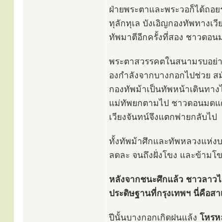
ฝ่ายพระตาและพระวอก็ได้ถอยร่
ทุลักทุเล บังเอิญกองทัพทางเว
ทัพมาตีอีกครั้งที่สอง ชาวดอ
พระตาสวรรคตในสนามรบอย่างสม
องกำลังจากบางกอกไปช่วย สมัย
กองทัพม้าเป็นทัพหน้าเดินทาง
แม่ทัพยกตามไป ชาวดอนมดแดง
เวียงจันทน์จึงแตกพ่ายกลับไป
ทั้งทัพม้าศึกและทัพหลวงแห่
ลดละ จนถึงฝั่งโขง และข้ามโขง
หลังจากชนะศึกแล้ว ชาวลาว
ประดิษฐานที่กรุงเทพฯ นี่คื
ปีนั้นบางกอกเกิดฝนแล้ง
โหรหล