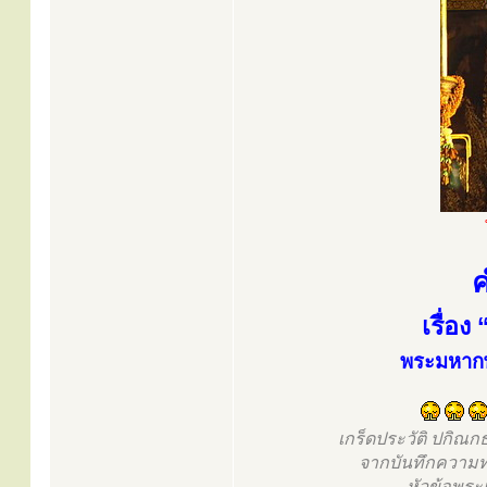
ค
เรื่อ
พระมหากษั
เกร็ดประวัติ ปกิณ
จากบันทึกความท
หัวข้อพระ