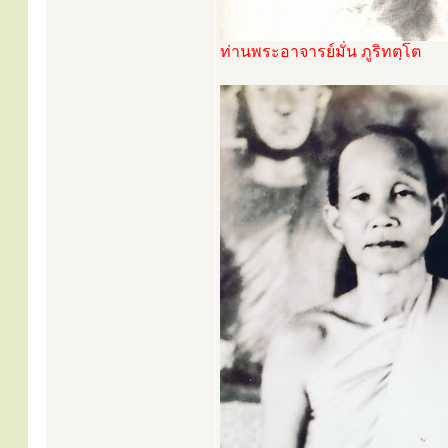
ท่านพระอาจารย์มั่น ภูริทตฺโต