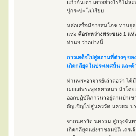
แก้วก้นเตา เผาอย่างไรก็ไม่ล
ปุกระปะ ไม่เรียบ
หล่อเสร็จมีการสมโภช ท่านจุ
แห่ง
คือระหว่างพระขนง 1 แห่ง
ท่านฯ ว่าอย่างนี้
การเสด็จไปสู่สถานที่ต่างๆ ขอ
เกิดกลียุคในประเทศนั้น และด
ท่านพระอาจารย์เล่าต่อว่า ได้
เผยแผ่พระพุทธศาสนา นำโดยเถร
ออกปฏิบัติภาวนาอยู่ตามป่าเขา
อัญเชิญไปสู่นครวัด นครธม ปร
จากนครวัด นครธม สู่กรุงจันทบ
เกิดกลียุคแย่งราชสมบัติ เถรเจ