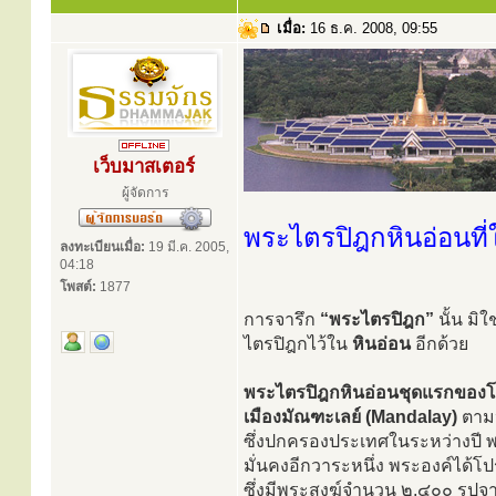
เมื่อ:
16 ธ.ค. 2008, 09:55
เว็บมาสเตอร์
ผู้จัดการ
พระไตรปิฎกหินอ่อนที่
ลงทะเบียนเมื่อ:
19 มี.ค. 2005,
04:18
โพสต์:
1877
การจารึก
“พระไตรปิฎก”
นั้น มิใ
ไตรปิฎกไว้ใน
หินอ่อน
อีกด้วย
พระไตรปิฎกหินอ่อนชุดแรกของโลก
เมืองมัณฑะเลย์ (Mandalay)
ตามป
ซึ่งปกครองประเทศในระหว่างปี 
มั่นคงอีกวาระหนึ่ง พระองค์ได้
ซึ่งมีพระสงฆ์จำนวน ๒,๔๐๐ รูปจา