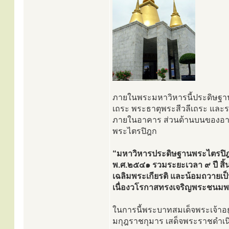
ภายในพระมหาวิหารนี้ประดิษฐา
เถระ พระธาตุพระสีวลีเถระ และรา
ภายในอาคาร ส่วนด้านบนของอา
พระไตรปิฎก
“มหาวิหารประดิษฐานพระไตรปิฎกหิน
พ.ศ.๒๕๔๑ รวมระยะเวลา ๙ ปี สิ้น
เฉลิมพระเกียรติ และน้อมถวายเ
เนื่องวโรกาสทรงเจริญพระชนม
ในการนี้พระบาทสมเด็จพระเจ้าอ
มกุฎราชกุมาร เสด็จพระราชดำเ