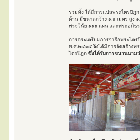
รวมทั้ง ได้มีการแปลพระไตรปิฎก
ด้าน มีขนาดกว้าง ๑.๑ เมตร สูง
พระวินัย ๑๑๑ แผ่น และพระอภิธ
การตระเตรียมการจารึกพระไตรปิฎก
พ.ศ.๒๔๑๕ จึงได้มีการจัดสร้างพ
ไตรปิฎก
ซึ่งได้รับการขนานนามว่า