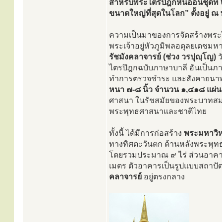
สำหรับพระไตรปิฎกหินอ่อนชุดที่
ขนาดใหญ่ที่สุดในโลก” ตั้งอยู
ความเป็นมาของการจัดสร้างพระไ
พระเจ้าอยู่หัวภูมิพลอดุลยเด
รัชมังคลาจารย์ (ช่วง วรปุญฺโญ)
ว
ไตรปิฎกฉบับภาษาบาลี อันเป็น
ทำการตรวจชำระ และสังคายนาพ
หนา ๗-๘ นิ้ว จำนวน ๑,๔๑๘ แผ่น
ศาสนา ในรัชสมัยของพระบาทสมเด็จ
พระพุทธศาสนาและชาติไทย
ทั้งนี้ ได้มีการก่อสร้าง
พระมหาวิ
ทางทิศตะวันตก ด้านหลังพระพุท
โดยรวมประมาณ ๙ ไร่ ส่วนอาคารพ
เมตร ตัวอาคารเป็นรูปแบบสถาปัต
คลาจารย์
อยู่ตรงกลาง