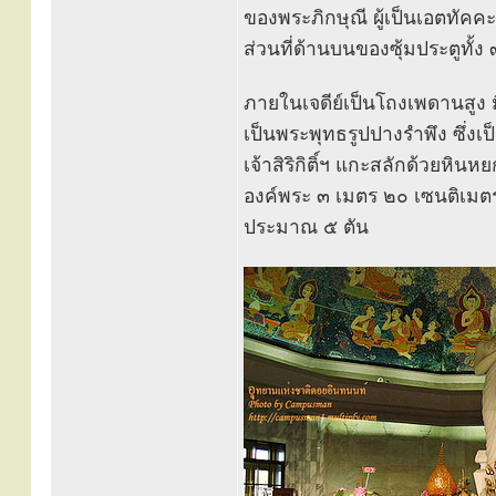
ของพระภิกษุณี ผู้เป็นเอตทัคคะ
ส่วนที่ด้านบนของซุ้มประตูทั้
ภายในเจดีย์เป็นโถงเพดานสูง
เป็นพระพุทธรูปปางรำพึง ซึ่ง
เจ้าสิริกิติ์ฯ แกะสลักด้วย
องค์พระ ๓ เมตร ๒๐ เซนติเมตร
ประมาณ ๕ ตัน