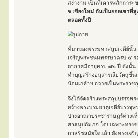
สง่างาม เป็นที่เคารพสักกา
จ.เชียงใหม่ อันเป็นยอดเขาที่
ตลอดทั้งปี
ที่มาของพระมหาสถูปเจดีย์นั้
เจริญพระชนมพรรษาครบ ๕ รอบ ใ
อากาศมีอายุครบ ๗๒ ปี ดังนั้น
ทำบุญสร้างอนุสารณียวัตถุขึ้
น้อมเกล้าฯ ถวายเป็นพระราชก
จึงได้จัดสร้างพระสถูปบรรจุพระ
สร้างพระบรมธาตุเจดีย์บรรจุพ
ปวงอาณาประชาราษฎร์ต่างเห็
ศาสนูปถัมภก โดยเฉพาะทรงช่ว
กาลรัชสมัยใดแล้ว ยังทรงเจร