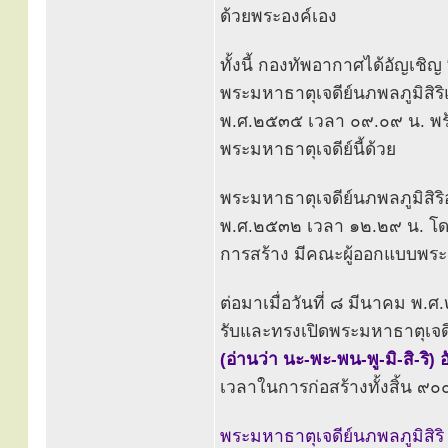
ด้วยพระองค์เอง
ทั้งนี้ กองทัพอากาศได้อัญเชิ
พระมหาธาตุเจดีย์นภพลภูมิสิริ
พ.ศ.๒๕๓๕ เวลา ๐๙.๐๙ น. พร้
พระมหาธาตุเจดีย์นี้ด้วย
พระมหาธาตุเจดีย์นภพลภูมิสิริอ
พ.ศ.๒๕๓๒ เวลา ๑๒.๒๙ น. โด
การสร้าง มีคณะผู้ออกแบบพระม
ต่อมาเมื่อวันที่ ๘ มีนาคม พ.
รับและทรงเปิดพระมหาธาตุเจด
(อ่านว่า นะ-พะ-พน-พู-มิ-สิ-ริ)
เวลาในการก่อสร้างทั้งสิ้น ๙๐
พระมหาธาตุเจดีย์นภพลภูมิสิริ