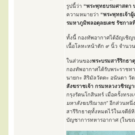
รูปนี้ว่า
“พระพุทธบรมศาสดา นว
ความหมายว่า
“พระพุทธเจ้าผ
รมหาภูมิพลอดุลยเดช รัชกาลท
ทั้งนี้ กองทัพอากาศได้อัญเช
เนื้อโลหะหน้าตัก ๙ นิ้ว จำนว
ในส่วนของ
พระบรมสารีริกธาต
กองทัพอากาศได้รับพระราชทาน
นายกะ สิริมัลวัตตะ อนันดา วั
สังฆราชเจ้า กรมหลวงวชิรญาณ
กรุงรัตนโกสินทร์ เมื่อครั้งทรง
มหาสังฆปริณายก”
อีกส่วนหนึ่
สารีริกธาตุทั้งหมดไว้ในเจดีย
บัญชาการทหารอากาศ (ในขณะน