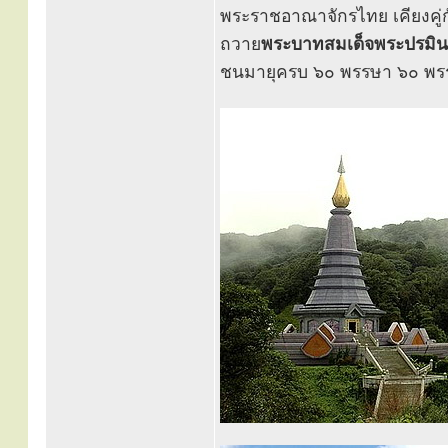
พระราชอาณาจักรไทย เคียงคู่
ถวาย
พระบาทสมเด็จพระปรมินท
ชนมายุครบ ๖๐ พรรษา ๖๐ พรรษ