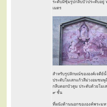
ระดับมีซุ้มรูปกลีบบัวประดับอย
เมตร
สำหรับรูปลักษณ์ขององค์เจดีย์นั
ประดับโมเสกแก้วสีม่วงอมชมพูสี
กลีบดอกบัวตูม ประดับด้วยโมเสก
๙ ชั้น
ที่ผนังด้านนอกขององค์พระมหาธ