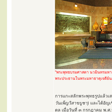
“พระพุทธบรมศาสดา นวมินทรมหาจัก
พระประธานในพระมหาธาตุเจดีย์น
การแกะสลักพระพุทธรูปแล้วเส
วันเพ็ญวิสาขบูชา)
และได้อัญเ
ดล เมื่อวันที่ ๓ กรกฎาคม พ