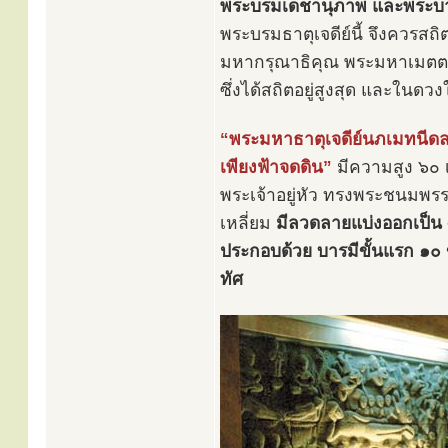
พระบรมเดชานุภาพ และพระบาร
พระบรมธาตุเจดีย์นี้ จึงควรสถิต
มหากรุณาธิคุณ พระมหาเมตตาธ
ซึ่งได้สถิตอยู่สูงสุด และในด
“พระมหาธาตุเจดีย์นภเมทนีดล”
เพียงฟ้าจดดิน”
มีความสูง ๖๐ เ
พระเจ้าอยู่หัว ทรงพระชนมพร
เหลี่ยม
มีลวดลายแบ่งออกเป็น 
ประกอบด้วย บารมีขั้นแรก ๑๐ ข
ทัศ