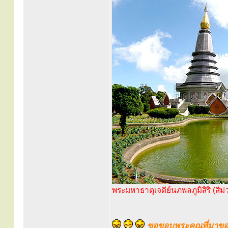
พระมหาธาตุเจดีย์นภพลภูมิสิริ (สีม
ขอขอบพระคุณที่มาของ