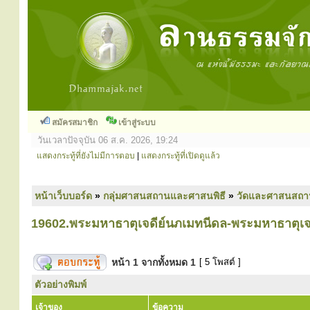
สมัครสมาชิก
เข้าสู่ระบบ
วันเวลาปัจจุบัน 06 ส.ค. 2026, 19:24
แสดงกระทู้ที่ยังไม่มีการตอบ
|
แสดงกระทู้ที่เปิดดูแล้ว
หน้าเว็บบอร์ด
»
กลุ่มศาสนสถานและศาสนพิธี
»
วัดและศาสนสถา
19602.พระมหาธาตุเจดีย์นภเมทนีดล-พระมหาธาตุเจดี
หน้า
1
จากทั้งหมด
1
[ 5 โพสต์ ]
ตัวอย่างพิมพ์
เจ้าของ
ข้อความ