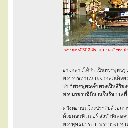
“พระพุทธสิริกิติฑีฆายุมงคล” พระ
อาจกล่าวได้ว่า เป็นพระพุทธรู
พระราชทานนามจากสมเด็จพระนาง
ว่า “พระพุทธเจ้าทรงเป็นสิริ
พระบรมราชินีนาถในรัชกาลที่
ผนังตอนบนโถงประดับด้วยภาพพ
ด้วยคอมพิวเตอร์ สั่งทำพิเศษ
พระพุทธมารดา, พระนางมหาป