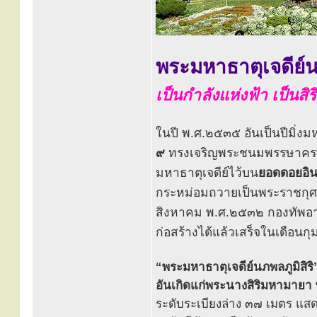
พระมหาธาตุเจดีย์นภ
เป็นกำลังแห่งฟ้า เป็นสิร
ในปี พ.ศ.๒๕๓๕ อันเป็นปีมิ่งม
๙
ทรงเจริญพระชนมพรรษาครบ ๕
มหาธาตุเจดีย์ไว้บน
ยอดดอยอิ
กระหม่อมถวายเป็นพระราชกุศล แ
สิงหาคม พ.ศ.๒๕๓๒ กองทัพอากา
ก่อสร้างได้แล้วเสร็จในเดือนก
“พระมหาธาตุเจดีย์นภพลภูมิสิริ
อันเกิดแก่พระนางสิริมหามาย
ระดับระเบียงล่าง ๓๗ เมตร แ