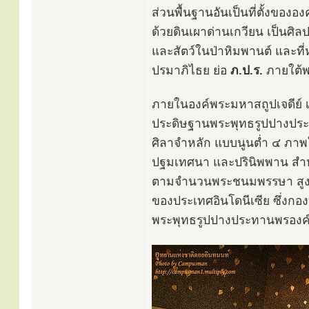
ส่วนพื้นฐานอันเป็นที่ตั้งขององ
ด้วยดินเผาด่านเกวียน เป็นศ
และสัตว์ในป่าหิมพานต์ และท
ปรมาภิไธย ย่อ
ภ.ป.ร.
ภายใต้พ
ภายในองค์พระมหาสถูปเจดีย์ เ
ประดิษฐานพระพุทธรูปปางประ
ศิลาจำหลัก แบบนูนต่ำ ๔ ภาพให
ปฐมเทศนา และปรินิพพาน สำหร
ตามจำนวนพระชนมพรรษา สูง ๘
ของประเทศอินโดนีเซีย ซึ่งกอ
พระพุทธรูปปางประทานพรองค์น