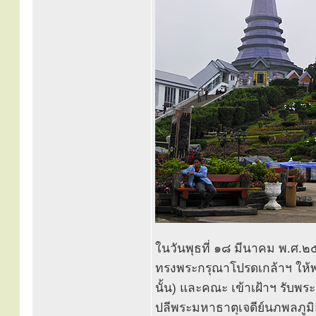
ในวันพุธที่ ๑๘ มีนาคม พ.ศ.๒๕
ทรงพระกรุณาโปรดเกล้าฯ ให
นั้น) และคณะ เข้าเฝ้าฯ รับพ
ปลีพระมหาธาตุเจดีย์นภพลภูม