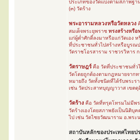
ประเภทของวัดแบ่งตามสภาพฐานะม
(๓) วัดร้าง
พระอารามหลวงหรือวัดหลวง
ค
สมเด็จพระยุพราช
ทรงสร้างหรือ
แก่ผู้ต่ำศักดิ์ลงมาหรือแก่วัดเอ
ที่ประชาชนทั่วไปสร้างหรือบูร
วัดราชโอรสาราม ราชวรวิหาร กร
วัดราษฎร์
คือ วัดที่ประชาชนทั่ว
วัดโดยถูกต้องตามกฎหมายจากทาง
หมายถึง วัดทั้งชนิดที่ได้รับพร
เช่น วัดประสาทบุญญาวาส เขตดุสิ
วัดร้าง
คือ วัดที่ทรุดโทรมไม่มีพ
วัดร้างเองโดยสภาพยังเป็นนิติบุ
ไป เช่น วัดไชยวัฒนาราม อ.พระน
สถาบันหลักของประเทศไทยประ