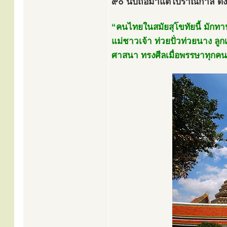
๙๐ นับถือมาแต่โบราณกาล ดั
“คนไทยในสมัยสุโขทัยนี้ มักทาน
แม่ชาวเจ้า ท่วยปั่วท่วยนาง ลูกเจ
ศาสนา ทรงศีลเมื่อพรรษาทุกคน 