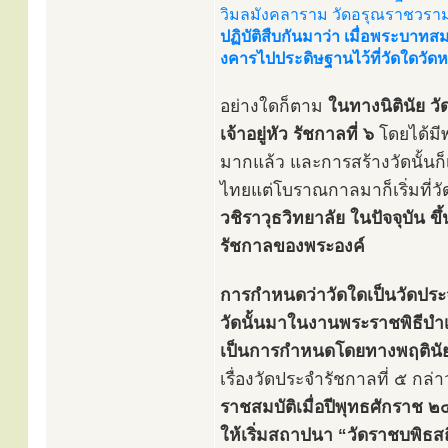
วิมลมังคลาราม วัดอรุณราชวร
ปฏิบัติสืบกันมาว่า เมื่อพระบาท
งคารไปประดิษฐานไว้ที่วัดใดวัดห
อย่างใดก็ตาม
ในทางนิตินัย ว
เจ้าอยู่หัว รัชกาลที่ ๖
โดยได้มี
มากแล้ว และการสร้างวัดนั้น
ไทยแต่โบราณกาลมาก็เริ่มที่วั
วชิราวุธวิทยาลัย ในปัจจุบัน 
รัชกาลของพระองค์
การกำหนดว่าวัดใดเป็นวัดประจำ
วัดนั้นมาในงานพระราชพิธีบำ
เป็นการกำหนดโดยทางพฤตินัยเ
เรื่องวัดประจำรัชกาลที่ ๕ กล่
ราชสมบัติเมื่อปีพุทธศักราช 
ให้เริ่มสถาปนา “วัดราชบพิธส