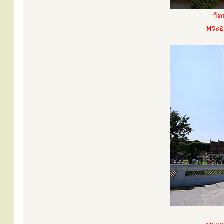
วั
พระอ