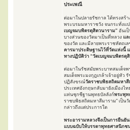
ประเพณี
ต่อมาในปลายรัชกาล ได้ทรงสร้า
พระบรมมหาราชวัง จนกระทั่งแป
เบญจมบพิตรดุสิตวนาราม”
อันเป็
บางส่วนของวัดมาเป็นที่หลวง
และ
ของวัด และมีลายพระราชหัตถเลข
คารมาประดิษฐานไว้ที่วัดแห่งนี้ 
ทางปฏิบัติว่า “วัดเบญจมบพิตรดุ
ต่อมาในรัชสมัยพระบาทสมเด็จพระ
สมเด็จพระมงกุฎเกล้าเจ้าอยู่หัว 
ปฏิสังขรณ์
วัดราชบพิธสถิตมหาส
ประเทศอังกฤษกลับมายังเมืองไทย
แท่นชุกชีฐานพุทธบัลลังก์
พระพุทธ
ราชบพิธสถิตมหาสีมาราม” เป็นวัด
กล่าวถึงแต่ประการใด
พระอารามหลวงจึงเป็นการยืนยัน
แบบฉบับให้บรรดาพุทธศาสนิกชน