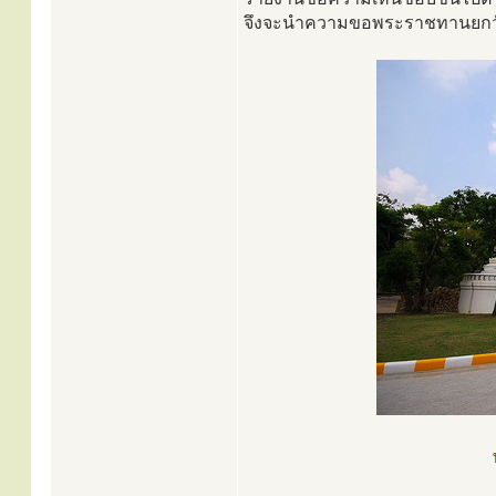
จึงจะนำความขอพระราชทานยกวัด