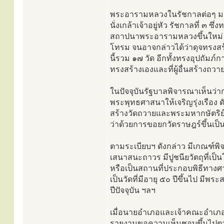
พระอารามหลวงในรัชกาลต่อๆ มาก
นั่งเกล้าเจ้าอยู่หัว รัชกาลที่ 
สถาปนาพระอารามหลวงขึ้นใหม่ ๓
โทรม จนอาจกล่าวได้ว่าดุจทรงสร้า
นี้รวม ๑๗ วัด อีกทั้งทรงอุปถัมภ
ทรงสร้างเองและที่ผู้อื่นสร้างถ
ในปัจจุบันรัฐบาลพิจารณาเห็นว่าก
พระพุทธศาสนาให้เจริญรุ่งเรือง ด
สร้างวัดถวายและพระมหากษัตริย
ว่าด้วยการขอยกวัดราษฎร์ขึ้นเ
ตามระเบียบฯ ดังกล่าว มีเกณฑ์พิ
เสนาสนะถาวร มีปูชนียวัตถุที่เป
หรือเป็นสถานที่ประกอบพิธีทาง
เป็นวัดที่มีอายุ ๕๐ ปีขึ้นไป มีพร
ปีปัจจุบัน ฯลฯ
เมื่อนายอำเภอและเจ้าคณะอำเภอพ
รายงานขอความเห็นชอบขึ้นไปตา