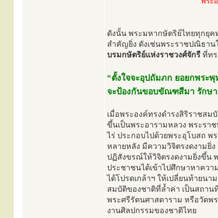
พระอ
ดังนั้น พระมหากษัตริย์ไทยทุกย
สำคัญยิ่ง ดังเช่นพระราชปณิธาน
บรมกษัตริย์แห่งราชวงศ์จักรี
ที่ท
“ตั้งใจจะอุปถัมภก ยอยกพระ
จะป้องกันขอบขัณฑสีมา รัก
เมื่อพระองค์ทรงดำรงสิริราชสมบ
ขึ้นเป็นพระอารามหลวง พระรา
ไร่ ประกอบไปด้วยพระอุโบสถ พระ
หลายหลัง มีความวิจิตรงดงามยิ่ง
ปฏิสังขรณ์ให้วิจิตรงดงามยิ่งขึ้
ประชาชนได้เข้าไปศึกษาหาความรู
ได้โปรดเกล้าฯ ให้เปลี่ยนท้ายนาม
สมบัติของชาติที่ล้ำค่า เป็นสถาน
พระศรีรัตนศาสดาราม หรือวัดพระ
งานศิลปกรรมของชาติไทย