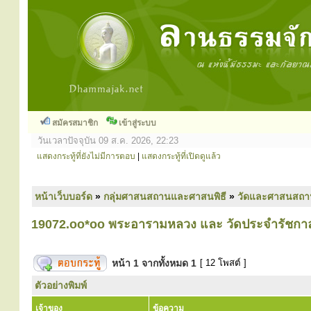
สมัครสมาชิก
เข้าสู่ระบบ
วันเวลาปัจจุบัน 09 ส.ค. 2026, 22:23
แสดงกระทู้ที่ยังไม่มีการตอบ
|
แสดงกระทู้ที่เปิดดูแล้ว
หน้าเว็บบอร์ด
»
กลุ่มศาสนสถานและศาสนพิธี
»
วัดและศาสนสถา
19072.oo*oo พระอารามหลวง และ วัดประจำรัชกา
หน้า
1
จากทั้งหมด
1
[ 12 โพสต์ ]
ตัวอย่างพิมพ์
เจ้าของ
ข้อความ