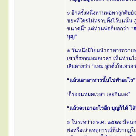
๏ อีกครั้งหนึ่งท่านพ่อพาลูกศ
ขยะที่ใครไม่ทราบทิ้งไว้บนนั้น
ขนาดนี้” แต่ท่านพ่อก็บอกว่า
“อ
บุญ”
๏ วันหนึ่งมีโยมนำอาหารถวายท่า
เขาก็รอจนหมดเวลา เห็นท่านไม่
เสียดายว่า “แหม ลูกตั้งใจเอาอ
“แล้วเอาอาหารนั้นไปทำอะไร”
“ก็รอจนหมดเวลา เลยกินเอง”
“แล้วจะเอาอะไรอีก บุญก็ได้ ไส้ก
๏ ในระหว่าง พ.ศ. ๒๕๒๒ มีคนกลุ
พ่อหรือเล่าเหตุการณ์ที่ปรากฏใน