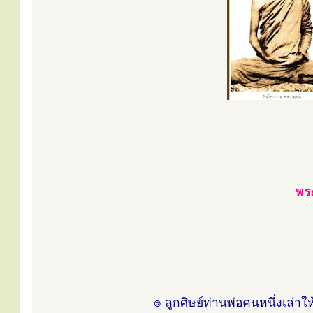
พระ
๏ ลูกศิษย์ท่านพ่อคนหนึ่งเล่าใ