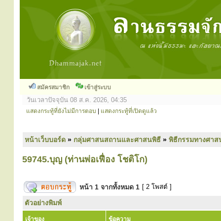
สมัครสมาชิก
เข้าสู่ระบบ
วันเวลาปัจจุบัน 08 ส.ค. 2026, 04:35
แสดงกระทู้ที่ยังไม่มีการตอบ
|
แสดงกระทู้ที่เปิดดูแล้ว
หน้าเว็บบอร์ด
»
กลุ่มศาสนสถานและศาสนพิธี
»
พิธีกรรมทางศาส
59745.บุญ (ท่านพ่อเฟื่อง โชติโก)
หน้า
1
จากทั้งหมด
1
[ 2 โพสต์ ]
ตัวอย่างพิมพ์
เจ้าของ
ข้อความ