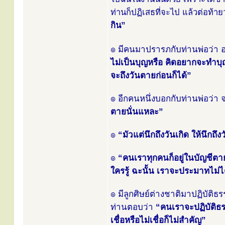
ท่านก็ปฏิเสธที่จะไป แล้วต่อท้าย
กิน”
๏ มีคนมาปรารภกับท่านพ่อว่า 
ไม่เป็นบุญหรือ คิดอยากจะทำบุญเ
จะถึงวันตายก่อนก็ได้”
๏ อีกคนหนึ่งบอกกับท่านพ่อว่า
ตายนั่นแหละ”
๏
“มัวแต่นึกถึงวันเกิด ให้นึกถึ
๏
“คนเราทุกคนก็อยู่ในบัญชีตาย
ใครรู้ ฉะนั้น เราจะประมาทไม่ไ
๏ มีลูกศิษย์ต่างชาติมาปฏิบัติธร
ท่านตอบว่า
“คนเราจะปฏิบัติธร
เชื่อหรือไม่เชื่อก็ไม่สำคัญ”