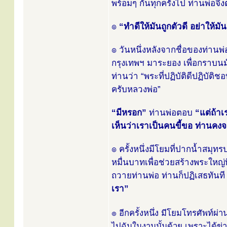
พร้อมๆ กันทุกครั้งไป ท่านพ่อจึงต
๏
“ทำดีให้มันถูกตัวดี อย่าให้มัน
๏ วันหนึ่งหลังจากชื่อของท่า
กรุงเทพฯ มาระยอง เพื่อกราบนม
ท่านว่า “พระที่ปฏิบัติดีปฏิบั
ครับหลวงพ่อ”
“มีหรอก”
ท่านพ่อตอบ
“แต่ถ้า
เห็นว่าเราเป็นคนขี้ขอ ท่านคงจะ
๏ ครั้งหนึ่งมีโยมที่ปากน้ำสม
หมื่นบาทเพื่อช่วยสร้างพระใหญ่ท
ถวายท่านพ่อ ท่านก็ปฏิเสธทันที 
เรา”
๏ อีกครั้งหนึ่ง มีโยมโทรศัพท์ผ
ไปฉันในงานนั้นด้วย เพราะได้ข่