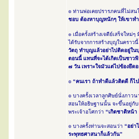
๏ ท่านพ่อเคยปรารภคนที่ไม่สนใ
ชอบ ต้องหาบุญหนักๆ ให้เขาทำ
๏ เมื่อครั้งสร้างเจดีย์เสร็จใหม่ๆ
ได้รับจากการสร้างบุญในคราวนี้ 
วัตถุ ทำบุญแล้วอย่าไปติดอยู่ในบ
ตอนนี้ แทนที่จะได้เกิดเป็นชาวฟ
๗ วัน เพราะใจมัวแต่ไปข้องยึดอย
๏
“คนเรา ถ้าทำดีแล้วติดดี ก็ไปไ
๏ บางครั้งเวลาลูกศิษย์นั่งภา
สอนให้อธิษฐานนั้น จะขึ้นอยู
พระเจ้าอโศกว่า
“เกิดชาติหน้า
๏ บางครั้งท่านจะสอนว่า
“อย่า
ระพุทธศาสนาก็แล้วกัน”