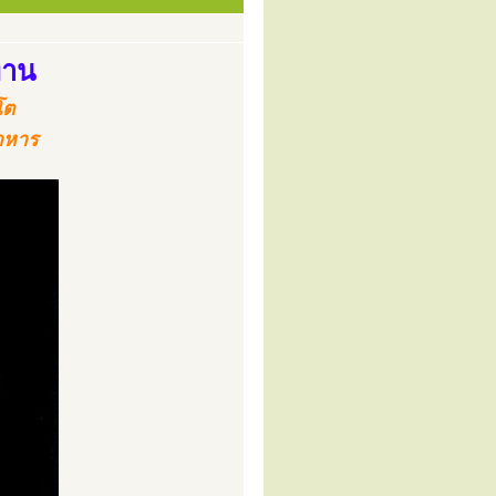
ทาน
โต
ดาหาร