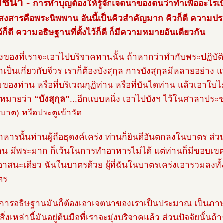
สัชนา -
การทำบุญต้องให้รู้จักเจตนาของตนว่าทำเพื่ออะไรเป็
สงสารคือพระนิพพาน อันนี้เป็นคิวสำคัญมาก คิวก็ดี ความประ
งไว้ก็ดี ความอธิษฐานที่ตั้งไว้ก็ดี ก็มีความหมายอันเดียวกัน
ิ่งของที่เราจะเอาไปบริจาคทานนั้น ถ้าหากว่าทำกับพระปฏิบัต
เป็นเกี่ยวกับจีวร เราก็ต้องบังสุกุล การบังสุกุลมีหลายอย่าง แบ
ของท่าน หรือที่บริเวณกุฏิท่าน หรือที่บันไดท่าน แล้วเอาใบไม้
องหมายว่า
“บังสุกุล”
...อีกแบบหนึ่ง เอาไปบังฯ ไว้ในศาลาปร
บาต) หรือประตูเข้าวัด
าหารนั้นท่านผู้ถือธุดงค์เคร่ง ท่านก็ยินดีอันตกลงในบาตร ส่ว
น มีพระมาก ก็เว้นในการทำอาหารไม่ได้ แต่ท่านก็มีขอบเขตอยู
่งอาสนะเดียว ฉันในบาตรด้วย ผู้ที่ฉันในบาตรเคร่งเอารวมลงท
ตร
นี้ การอธิษฐานมันก็ต้องเอาเจตนาของเราเป็นประมาณ เป็นภ
ิ่งเหล่านี้มันอยู่ต้นมือที่เราจะมุ่งบริจาคแล้ว ส่วนปัจจัยนั้น