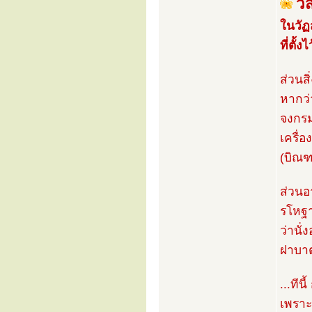
วิ
ในวัฏ
ที่ตั้
ส่วนส
หากว่า
จงกรม
เครื่
(บิณฑ
ส่วนอ
รโหฐา
ว่านั
ฝาบา
...ที
เพราะส