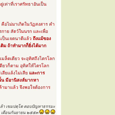
ู่เท่าที่เราศรัทธาอันเป็น
ิด คือไม่มาเกิดในวัฏสงสาร คำ
กาย สัตว์ในนรก และเพื่อ
ั้นเป็นเจตนาดีแล้ว
ถึงแม้ของ
ดิม ถ้าทำมากก็ยิ่งได้มาก
เมล็ดเดียว จะอุทิศถึงไตรโลก
เดียวก็ตาม อุทิศให้ไตรโลก
ม่เสียแล้งไม่เสีย
และการ
นั้น มีอานิสงส์มากหา
กล้ามาแล้ว จึงพอใจต้องการ
่หล้า เขมปตฺโต ตอบปัญหาธรรมะ
๒๐, เดือนกันยายน ๒๕๕๓