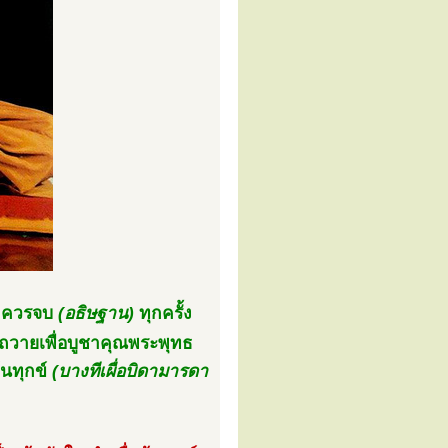
ร ควรจบ
(อธิษฐาน)
ทุกครั้ง
อถวายเพื่อบูชาคุณพระพุทธ
้นทุกข์
(บางทีเผื่อบิดามารดา