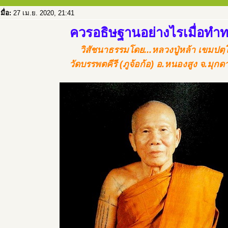
เมื่อ:
27 เม.ย. 2020, 21:41
ควรอธิษฐานอย่างไรเมื่อทำ
วิสัชนาธรรมโดย...หลวงปู่หล้า เขมปตฺ
วัดบรรพตคีรี (ภูจ้อก้อ) อ.หนองสูง จ.มุก