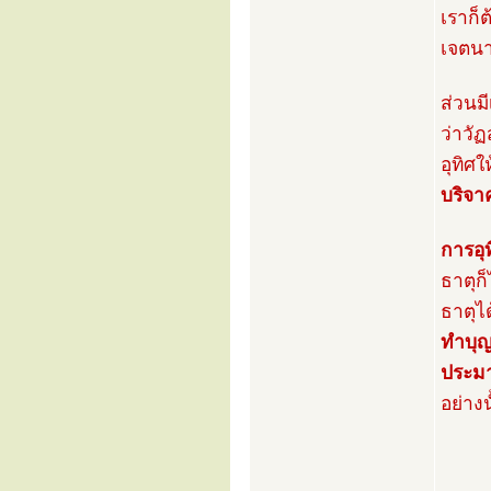
เราก็ต
เจตน
ส่วนม
ว่าวั
อุทิศใ
บริจาค
การอุท
ธาตุก
ธาตุได
ทำบุญ
ประมา
อย่างนั