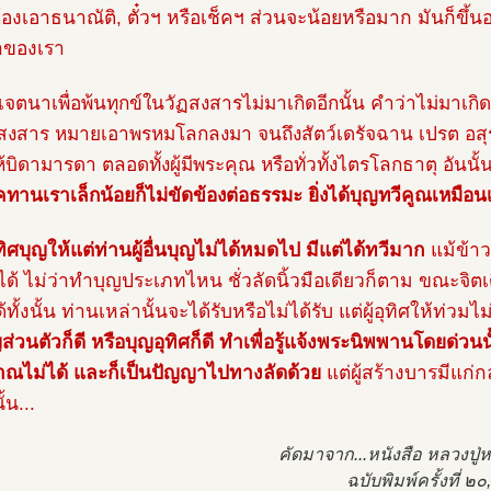
้องเอาธนาณัติ, ตั๋วฯ หรือเช็คฯ ส่วนจะน้อยหรือมาก มันก็ขึ้นอย
าของเรา
ีเจตนาเพื่อพ้นทุกข์ในวัฏสงสารไม่มาเกิดอีกนั้น คำว่าไม่มาเก
ฏสงสาร หมายเอาพรหมโลกลงมา จนถึงสัตว์เดรัจฉาน เปรต อสุร
ห้บิดามารดา ตลอดทั้งผู้มีพระคุณ หรือทั่วทั้งไตรโลกธาตุ อันน
ทานเราเล็กน้อยก็ไม่ขัดข้องต่อธรรมะ ยิ่งได้บุญทวีคูณเหมือนเ
ิศบุญให้แต่ท่านผู้อื่นบุญไม่ได้หมดไป มีแต่ได้ทวีมาก
แม้ข้าว
็ได้ ไม่ว่าทำบุญประเภทไหน ชั่วลัดนิ้วมือเดียวก็ตาม ขณะจิต
้ทั้งนั้น ท่านเหล่านั้นจะได้รับหรือไม่ได้รับ แต่ผู้อุทิศให้ท่วมไ
ส่วนตัวก็ดี หรือบุญอุทิศก็ดี ทำเพื่อรู้แจ้งพระนิพพานโดยด่วน
ณไม่ได้ และก็เป็นปัญญาไปทางลัดด้วย
แต่ผู้สร้างบารมีแก่
้น...
คัดมาจาก...หนังสือ หลวงปู
ฉบับพิมพ์ครั้งที่ 