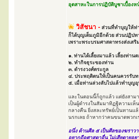
อุตสาหะในการปฏิบัติบูชาเบื้องหน
วิสัชนา -
ส่วนที่ทำบุญให้ท่
ก็ได้บุญเต็มภูมิอีกด้วย ส่วนปฏิป
เพราะพระบรมศาสดาทรงส่งเสริม
๑. ท่านได้เลี้ยงมาแล้ว เลี้ยงท่าน
๒. ทำกิจธุระของท่าน
๓. ดำรงวงศ์ตระกูล
๔. ประพฤติตนให้เป็นคนควรรับท
๕. เมื่อท่านล่วงลับไปแล้วทำบุญอุ
และในตอนนี้ก็ถูกแล้ว แต่ยังสาม
เป็นผู้ดำรงในสัมมาทิฏฐิความเห็นช
กลางคืน ยิ่งสละทรัพย์เป็นทานแล้วก็
นรกเลย ถ้าหากว่าคนขนาดพวกเราไ
อนึ่ง ด้านศีล ๕ เป็นศีลของฆราวา
อยากถือศาสดาอื่น ไม่เสียดายอยา