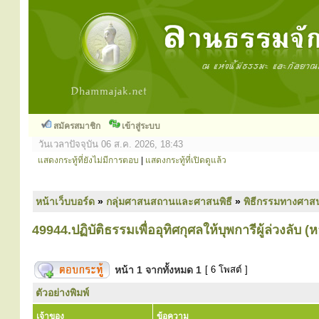
สมัครสมาชิก
เข้าสู่ระบบ
วันเวลาปัจจุบัน 06 ส.ค. 2026, 18:43
แสดงกระทู้ที่ยังไม่มีการตอบ
|
แสดงกระทู้ที่เปิดดูแล้ว
หน้าเว็บบอร์ด
»
กลุ่มศาสนสถานและศาสนพิธี
»
พิธีกรรมทางศาส
49944.ปฏิบัติธรรมเพื่ออุทิศกุศลให้บุพการีผู้ล่วงลับ (ห
หน้า
1
จากทั้งหมด
1
[ 6 โพสต์ ]
ตัวอย่างพิมพ์
เจ้าของ
ข้อความ