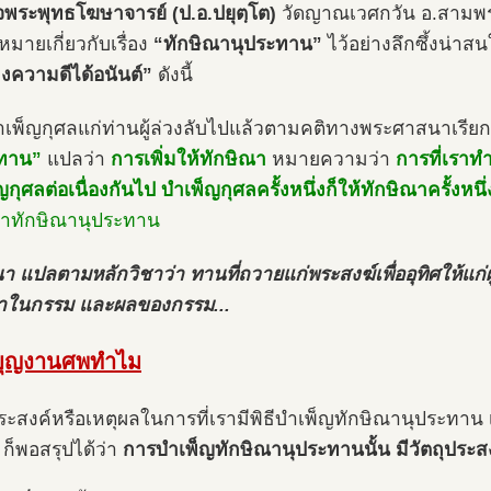
จพระพุทธโฆษาจารย์ (ป.อ.ปยุตฺโต)
วัดญาณเวศกวัน อ.สามพร
มายเกี่ยวกับเรื่อง
“ทักษิณานุประทาน”
ไว้อย่างลึกซึ้งน่าส
้างความดีได้อนันต์”
ดังนี้
เพ็ญกุศลแก่ท่านผู้ล่วงลับไปแล้วตามคติทางพระศาสนาเรียก
ะทาน”
แปลว่า
การเพิ่มให้ทักษิณา
หมายความว่า
การที่เราท
กุศลต่อเนื่องกันไป บำเพ็ญกุศลครั้งหนึ่งก็ให้ทักษิณาครั้งหนึ่ง
ว่าทักษิณานุประทาน
า แปลตามหลักวิชาว่า ทานที่ถวายแก่พระสงฆ์เพื่ออุทิศให้แก่ผู
าในกรรม และผลของกรรม...
บุญงานศพทำไม
ประสงค์หรือเหตุผลในการที่เรามีพิธีบำเพ็ญทักษิณานุประทาน เ
 ก็พอสรุปได้ว่า
การบำเพ็ญทักษิณานุประทานนั้น มีวัตถุประส