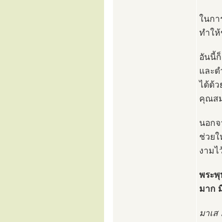
ในการบ
ทำให้
อันนี
และดำ
ได้ด้
คุณสม
นอกจา
ช่วยใ
งามไว้
พระพุ
มาก ม
มาเส 