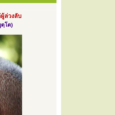
้ล่วงลับ
ุตฺโต)