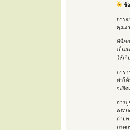
ข้
การยก
คุณงา
ทีนี้
เป็นส
ให้เก
การกร
ทำให้
จะยึดเ
การบู
ครอบค
ถ่ายท
มรดกข