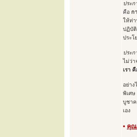
ประกา
คือ
กา
ให้ท่
ปฏิบั
ประโย
ประกา
ไม่ว่
เรา คื
อย่างไ
พิเศษ 
บูชาค
เอง
•
คุณ