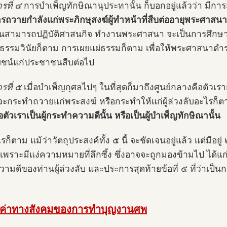
รที่ ๔
การบำเพ็ญทักษิณานุประทานั้น ก็บอกอยู่แล้วว่า มีการ
รถวายกำลังแก่พระภิกษุสงฆ์ผู้ทำหน้าที่สืบต่ออายุพระศาสนา
านสามารถปฏิบัติศาสนกิจ ทำงานพระศาสนา จะเป็นการศึกษา
ติธรรมวินัยก็ตาม การเผยแผ่ธรรมก็ตาม เพื่อให้พระศาสนาดำรงอ
ชน์แก่ประชาชนสืบต่อไป
รที่ ๕
เมื่อบำเพ็ญกุศลไปๆ ในที่สุดก็มาถึงศูนย์กลางคือตัวเราแ
าจะกระทำถวายแก่พระสงฆ์ หรือกระทำให้แก่ผู้ล่วงลับอะไรก็
อตัวเราเป็นผู้กระทำความดีนั้น หรือเป็นผู้บำเพ็ญทักษิณานั้น
รก็ตาม แม้ว่าวัตถุประสงค์ทั้ง ๕ นี้ จะชัดเจนอยู่แล้ว แต่มีอย
เพราะมีแง่ความหมายที่ลึกซึ้ง ซึ่งอาจจะถูกมองข้ามไป ได้แก่ ว
วามดีของท่านผู้ล่วงลับ และประการสุดท้ายข้อที่ ๕ ที่ว่าเป
ค่าทางสังคมของการทำบุญงานศพ