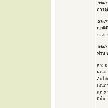
ประกา
การอุท
ประกา
ญาติม
จะต้อ
ประกา
ท่าน
ตามธร
คุณควา
ลับไป
เป็นก
คุณคว
ดีนั้น