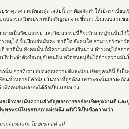
ูชาคุณความดีของผู้ล่วงลับนี้ เราตัองจัดทำให้เป็นระเบียบเรีย
ขนบธรรมเนียมประเพณีเจริญงอกงามขึ้นมา เป็นแบบแผนของช
้ก็กลายเป็นวัฒนธรรม และวัฒนธรรมนี้ก็จะรักษาหมู่ชนนั้นไว้
รงอยู่ได้เป็นปึกแผ่นมั่นคง ชาติใด สังคมใด สามารถรักษ
วยดี ชาตินั้น สังคมนั้น ก็มีความมั่นคงยืนนาน ดำรงอยู่ได้
บัติประจำตัวที่จะอยู่กับคนอื่น หรือชนหมู่อื่นได้ด้วยความมั
กนั้น การที่เรายกย่องคุณความดีและนิยมเชิดชูคนดีนี้ ก็เป็
ห้คนทั้งหลายมีค่านิยมในทางที่ถูกต้อง เพราะฉะนั้นเราจะต้อ
 เพื่อคนรุ่นหลังจะได้ถือเป็นแบบอย่าง
ทธเจ้าทรงเน้นความสำคัญของการยกย่องเชิดชูความดี และบู
ีพุทธพจน์ในธรรมบทแห่งหนึ่ง ตรัสไว้เป็นข้อความว่า
มาเส สหสฺเสน โย ยเชถ สตํ สมํ