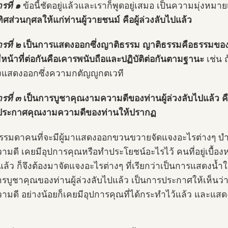
รที่ ๑
ข้อนี้ชัดอยู่แล้วและเราก็พูดอยู่เสมอ เป็นความมุ่งหมายเ
ิศส่วนกุศลให้แก่ท่านผู้วายชนม์ คือผู้ล่วงลับไปแล้ว
รที่ ๒
เป็นการแสดงออกซึ่งญาติธรรม ญาติธรรมคือธรรมของญ
ีหน้าที่ต่อกันคือเคารพนับถือและปฏิบัติต่อกันตามฐานะ
เช่น 
งแสดงออกซึ่งความกตัญญูกตเวที
รที่ ๓
เป็นการบูชาคุณงามความดีของท่านผู้ล่วงลับไปแล้ว ค
 ประกาศคุณงามความดีของท่านให้ปรากฏ
รมดาคนที่จะมีผู้มาแสดงออกขวนขวายจัดแจงอะไรต่างๆ บำเพ
มดี เคยมีอุปการคุณหรือทำประโยชน์อะไรไว้ คนที่อยู่เบื้องหลัง
แล้ว ก็จึงต้องมาจัดแจงอะไรต่างๆ ที่เรียกว่าเป็นการแสดงน้ำใ
ารบูชาคุณของท่านผู้ล่วงลับไปแล้ว เป็นการประกาศให้เห็นว่า ท่
ามดี อย่างน้อยก็เคยมีอุปการคุณที่ได้กระทำไว้แล้ว และแ