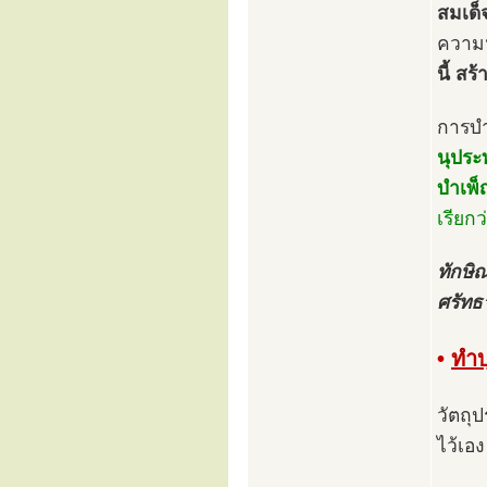
สมเด็
ความห
นี้ สร
การบำ
นุปร
บำเพ็ญ
เรียก
ทักษิณ
ศรัทธ
•
ทำ
วัตถุ
ไว้เอง