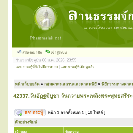
สมัครสมาชิก
เข้าสู่ระบบ
วันเวลาปัจจุบัน 06 ส.ค. 2026, 23:55
แสดงกระทู้ที่ยังไม่มีการตอบ
|
แสดงกระทู้ที่เปิดดูแล้ว
หน้าเว็บบอร์ด
»
กลุ่มศาสนสถานและศาสนพิธี
»
พิธีกรรมทางศาส
42337.วันอัฏฐมีบูชา วันถวายพระเพลิงพระพุทธสรีร
หน้า
1
จากทั้งหมด
1
[ 10 โพสต์ ]
ตัวอย่างพิมพ์
เจ้าของ
ข้อความ