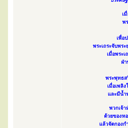
ประดิษฐ
เม
พร
เพื่
พระเถระจับพระย
เมื่อพระเ
ฝ่
พระพุทธส
เมื่อเพลิ
และมีน้ำพ
พวกเจ้าม
ด้วยของหอ
แล้วจัดกองกำ