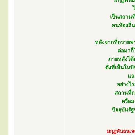
“มกุฏพันธน
เป็นสถานท
คนท้องถิ่น
หลังจากที่ถวายพ
ต่อมาก็
ภายหลังได้
ดังที่เห็นใน
แล
อย่างไร
สถานที่
หรือม
ปัจจุบันร
มกุฏพันธนเจด