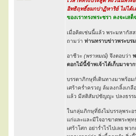
เวลาที่ทรงประสูติ ทั้งวันนี้พร
อิทธิฤทธิ์ยมกปาฏิหาริย์ ไม่ไ
ของเราทรงพระชรา คงจะเสด็จด
เมื่อคิดเช่นนี้แล้ว พระมหากัส
ถามว่า
ท่านทราบข่าวพระบรม
อาชีวะ
(พราหมณ์)
จึงตอบว่า
พ
ดอกไม้นี้ข้าพเจ้าได้เก็บมาจาก
บรรดาภิกษุที่เดินทางมาพร้อม
เศร้าคร่ำครวญ ล้มลงกลิ้งเกลื
แล้ว มีสติสัมปชัญญะ ปลงธรรม
ในกลุ่มภิกษุที่ยังไม่บรรลุพระอร
แก่และและมีใจอาฆาตพระพุทธอง
เศร้าโศก อย่าร่ำไรไปเลย พวกเ