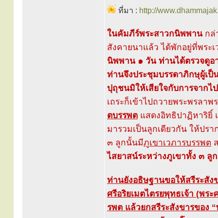
ที่มา :
http://www.dhammajak.
ในคัมภีร์พระสาวกนิพพาน
กล่
สังคายนาแล้ว ได้พักอยู่ที่พร
นิพพาน ๑ วัน ท่านได้ตรวจดูอาย
ท่านจึงประชุมบรรดาภิกษุผู้เป็น
ปุถุชนมิให้เสียใจกับการจา
เถระก็เข้าไปถวายพระพรลาพระเ
ตบรรพต
แสดงอิทธิปาฏิหาริยิ์
มารวมเป็นลูกเดียวกัน ให้ปรากฏ
๓ ลูกนั้นมี
ภูเขาเวภารบรรพต
ส
ไสยาสน์ระหว่างภูเขาทั้ง ๓ ลูก 
ท่านยังอธิษฐานขอให้สรีระสั
ศรีอริยเมตไตรยพุทธเจ้า (พระศร
รพต แล้วยกสรีระสังขารของ 