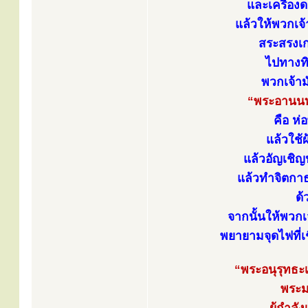
และเครื่องด
แล้วให้พวกเจ้
สระสรงเกล
ไปทางท
พวกเจ้าม
“พระอานนท
คือ ห่
แล้วใช้
แล้วอัญเชิญ
แล้วทำจิตก
ด้
จากนั้นให้พวกเ
พยายามจุดไฟที่เ
“พระอนุรุทธะ
พระม