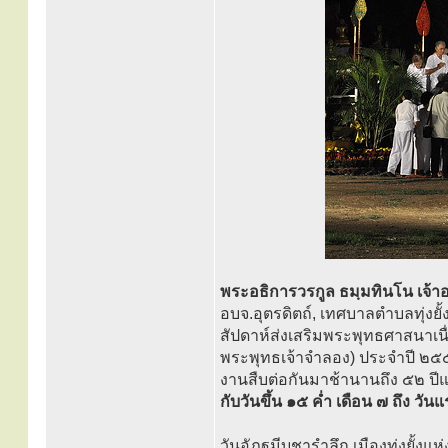
พระอธิการวรกูล ธมฺมทินโน เจ้าอ
อบจ.อุตรดิตถ์, เทศบาลตำบลทุ่งย
สัปดาห์ส่งเสริมพระพุทธศาสนาเน
พระพุทธเจ้าจำลอง) ประจำปี ๒๕๕๕
งานสืบต่อกันมาช้านานถึง ๕๒ ปี
กับวันขึ้น ๑๕ ค่ำ เดือน ๗ ถึง วัน
วันอัฏฐมีบูชารำลึก เมืองทุ่งยั้งแห