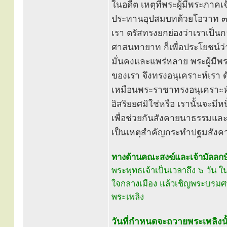
ในอดีต เหตุที่พระผู้มีพระภาค
ประทานอุปสมบทด้วยโอวาท ๓ 
เรา ตรัสทรงยกย่องว่าเราเป็นก
ศาสนทายาท ก็เพื่อประโยชน์ว
มั่นคงและแพร่หลาย พระผู้มีพร
ของเรา จึงทรงอนุเคราะห์เรา ด้
เหมือนพระราชาทรงอนุเคราะห
อิสริยยศมิใช่หรือ เรานั้นจะมี
เพื่อช่วยกันสังคายนาธรรมแล
เป็นเหตุสำคัญกระทำปฐมสังค
ทางด้านคณะสงฆ์และเจ้ามัลลกษัตร
พระพุทธเจ้าเป็นเวลาถึง ๖ วัน 
ใจกลางเมือง แล้วเชิญพระบรม
พระเพลิง
วันที่กำหนดจะถวายพระเพลิงนั้