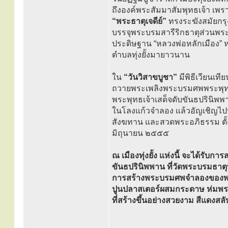
ถึงองค์พระสัมมาสัมพุทธเจ้า เพร
“พระธาตุเจดีย์”
ทรงระฆังสมัยกรุงส
บรรจุพระบรมสารีริกธาตุส่วนพระนล
ประดิษฐาน “หลวงพ่อหลักเมือง” ห
ตำบลทุ่งยั้งมายาวนาน
ใน
“วันวิสาขบูชา”
มีพิธีเวียนเท
ถวายพระเพลิงพระบรมศพพระพุทธเจ้
พระพุทธเจ้าเสด็จดับขันธปรินิพ
ในโลงแก้วจำลอง แล้วอัญเชิญไปป
สังฆทาน และสวดพระอภิธรรม ตั้งแต
มิถุนายน ๒๕๕๕
ณ เมืองทุ่งยั้ง แห่งนี้ จะได้รับก
ขันธปรินิพพาน ที่วัดพระบรมธาตุทุ่
การสร้างพระบรมศพจำลองของพระพ
ปูนปลาสเตอร์ผสมกระดาษ ห่มพระ
ที่สร้างขึ้นอย่างสวยงาม สีแดงสล