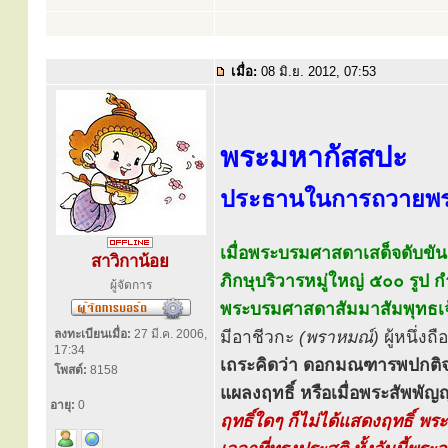
เมื่อ:
08 มิ.ย. 2012, 07:53
พระมหากัสสปะ
ประธานในการถวายพระ
เมื่อพระบรมศาสดาเสด็จดับขันธ
สาวิกาน้อย
ภิกษุบริวารหมู่ใหญ่ ๕๐๐ รูป ก
ผู้จัดการ
พระบรมศาสดาสัมมาสัมพุทธเจ
ลงทะเบียนเมื่อ:
27 มี.ค. 2006,
มีอาชีวกะ
(พราหมณ์)
ผู้หนึ่งถื
17:34
เถระคิดว่า ดอกมณฑารพปกติจะมี
โพสต์:
8158
แผลงฤทธิ์ หรือเมื่อพระสัพพัญ
อายุ:
0
ฤทธิ์ใดๆ ก็ไม่ได้แสดงฤทธิ์ พ