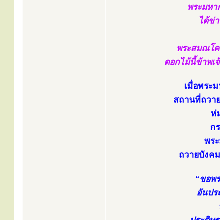
พระมหาก
ได้ข่
พระสมณโคดม
ดอกไม้นี้ข้าพเ
เมื่อพระ
สถานที่ถวาย
ห่
กร
พระ
ถวายบังคม
“ขอพระ
อันประ