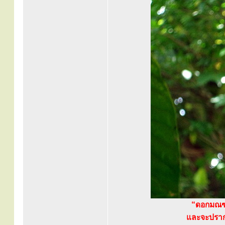
“ดอกมณฑาร
และจะปรากฏเ