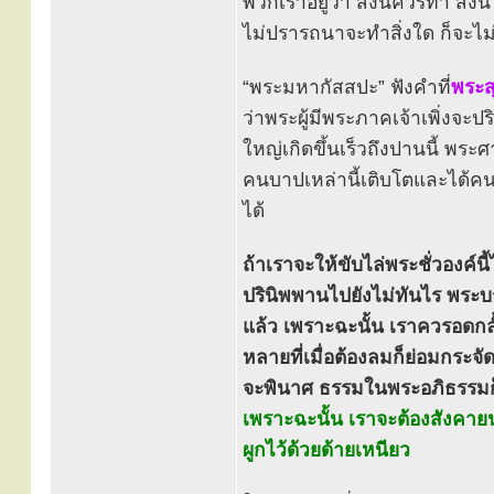
พวกเราอยู่ว่า สิ่งนี้ควรทำ สิ่
ไม่ปรารถนาจะทำสิ่งใด ก็จะไม่
“พระมหากัสสปะ” ฟังคำที่
พระส
ว่าพระผู้มีพระภาคเจ้าเพิ่งจะ
ใหญ่เกิดขึ้นเร็วถึงปานนี้ พระ
คนบาปเหล่านี้เติบโตและได้ค
ได้
ถ้าเราจะให้ขับไล่พระชั่วองค์
ปรินิพพานไปยังไม่ทันไร พระ
แล้ว เพราะฉะนั้น เราควรอดกลั
หลายที่เมื่อต้องลมก็ย่อมกระ
จะพินาศ ธรรมในพระอภิธรรมก็จ
เพราะฉะนั้น เราจะต้องสังคายนา
ผูกไว้ด้วยด้ายเหนียว