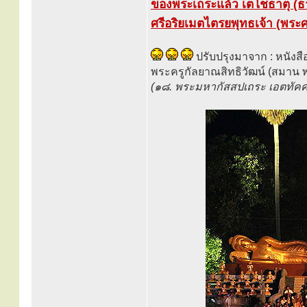
ของพระเถระแล้ว เตโชธาตุ (ธา
ศรีอริยเมตไตรยพุทธเจ้า (พระศรี
ปรับปรุงมาจาก : หนัง
พระครูกัลยาณสิทธิวัฒน์ (สมาน พ
(๑๘. พระมหากัสสปเถระ เอตทัคคะ