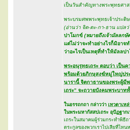
เป็นวันสำคัญทางพระพุทธศาสนา
พระบรมศพพระพุทธเจ้าประดิษฐาน
(อ่านว่า จิต-ตะ-กา-ธาน แปลว
ปาโมกข์
(หมายถึงเจ้ามัลลกษัต
แต่ไม่ว่าจะทำอย่างไรก็มิอาจท
ว่าอะไรเป็นเหตุที่ทำให้มัลลปาโ
พระอนุรุทธเถระ ตอบว่า เป็น
พร้อมด้วยภิกษุสงฆ์หมู่ใหญ่ป
นารานี้ จิตกาธานของพระผู้ม
เถระ” จะถวายบังคมพระบาททั
ในอรรถกถา กล่าวว่า
เทวดาเหล่
ในพระมหากัสสปเถระ อุปัฏฐากเหล
เถระในสมาคมผู้ร่วมกระทำพิธีถ
ตระกูลของพวกเราไปเสียที่ไหนหน