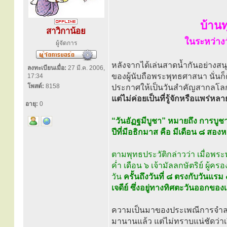
บ้านทุ
สาวิกาน้อย
ในระหว่างว
ผู้จัดการ
หลังจากได้เล่นสาดน้ำกันอย่างสน
ลงทะเบียนเมื่อ:
27 มี.ค. 2006,
ของผู้นับถือพระพุทธศาสนา นั่นก็
17:34
โพสต์:
8158
ประกาศให้เป็นวันสำคัญสากลโ
แต่ไม่ค่อยเป็นที่รู้จักหรือแพร่ห
อายุ:
0
“วันอัฏฐมีบูชา” หมายถึง การบูช
ปีที่มีอธิกมาส คือ มีเดือน ๘ สอง
ตามพุทธประวัติกล่าวว่า เมื่อพระ
ค่ำ เดือน ๖ เจ้ามัลลกษัตริย์ ผ
วัน
ครั้นถึงวันที่ ๘ ตรงกับวันแ
เจดีย์ ซึ่งอยู่ทางทิศตะวันออกของเม
ความเป็นมาของประเพณีการจำลอง
มานานแล้ว แต่ไม่ทราบแน่ชัดว่าเ