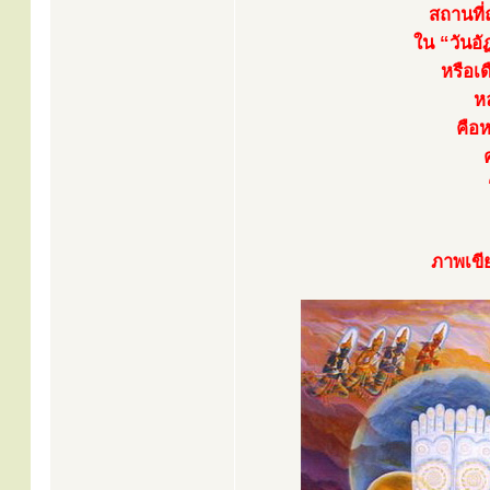
สถานที
ใน “วันอั
หรือเ
หล
คือห
ภาพเขี