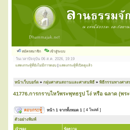
สมัครสมาชิก
เข้าสู่ระบบ
วันเวลาปัจจุบัน 06 ส.ค. 2026, 19:19
แสดงกระทู้ที่ยังไม่มีการตอบ
|
แสดงกระทู้ที่เปิดดูแล้ว
หน้าเว็บบอร์ด
»
กลุ่มศาสนสถานและศาสนพิธี
»
พิธีกรรมทางศาส
41776.การกราบไหว้พระพุทธรูป โง่ หรือ ฉลาด (พ
หน้า
1
จากทั้งหมด
1
[ 4 โพสต์ ]
ตัวอย่างพิมพ์
เจ้าของ
ข้อความ