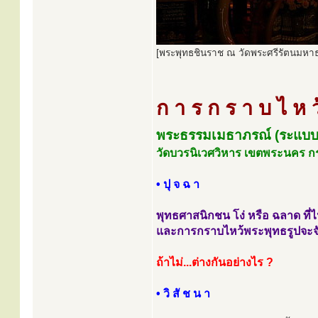
[พระพุทธชินราช ณ วัดพระศรีรัตนมหาธ
ก า ร ก ร า บ ไ ห ว
พระธรรมเมธาภรณ์ (ระแบบ
วัดบวรนิเวศวิหาร เขตพระนคร 
• ปุ จ ฉ า
พุทธศาสนิกชน โง่ หรือ ฉลาด ที่ไ
และการกราบไหว้พระพุทธรูปจะจั
ถ้าไม่...ต่างกันอย่างไร ?
• วิ สั ช น า