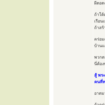
ผีตอตะ
ถ้าใต้
เรือนเ
ถ้าสร้
คร่อม
บ้าน
พวกตอ
นี่ต้อ
สู้ พร
คนที่
อาตมา
ถ้าคร