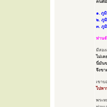
คนดีม
๑. ภูมิร
๒. ภู
๓. ภู
ท่านจ
มีสอง
ไม่เค
นี่มัน
จึงขา
เขาบ
ไปหาห
พระหม
ท่านเ