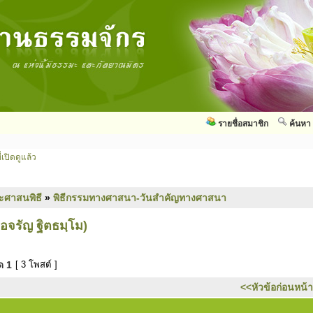
รายชื่อสมาชิก
ค้นหา
่เปิดดูแล้ว
ะศาสนพิธี
»
พิธีกรรมทางศาสนา-วันสำคัญทางศาสนา
่อจรัญ ฐิตธมฺโม)
มด
1
[ 3 โพสต์ ]
<<หัวข้อก่อนหน้า