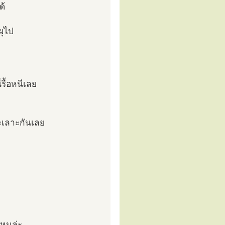
ด้
ผุไป
รื้อหนีเลย
เลาะกันเลย
ไหมล่ะ