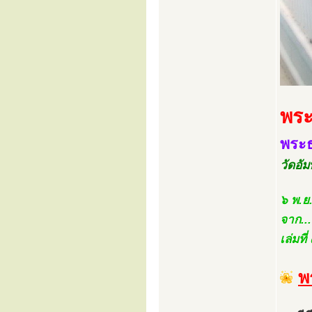
พระภ
พระธ
วัดอัม
๖ พ.ย
จาก..
เล่มท
พ