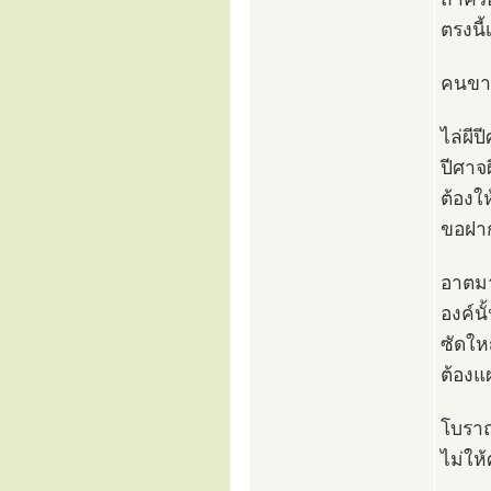
ตรงนี
คนขาด
ไล่ผี
ปีศาจผ
ต้องใ
ขอฝาก
อาตมาก
องค์น
ซัดให
ต้องแ
โบราณ
ไม่ให