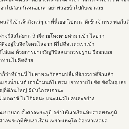
้เอาไปสอนกันหน่อยนะ อย่าพลอยบ้าไปกับเขาเลย
สติผีเข้าเจ้าสิงแน่ๆ มาที่นี่เยอะไปหมด ผีเข้าเจ้าทรง พอมีส
ปีศาจผีสิงไล่ยาก ถ้าผีตายโหงตายห่ามาเข้า ไล่ยาก
ีสิงอยู่ในจิตใจคนไล่ยาก ดีไม่ดีจะเตะเราเข้า
ห้ไล่เอง ด้วยการมาเจริญวิปัสสนากรรมฐาน ผีออกเลย
ท่านไปคิดด้วย
็ว่าที่บ้านนี้ ไปหาพระวัดสามปลื้มที่จักรวรรดิ์อีกแล้ว
ั้นเก่งน้ำมนต์ เอาน้ำมนต์ไปพรม เอาทรายไปซัด ซัดใหญ่เลย
ญ่ก็ตีกันใหญ่ ผีมันโกรธเอานะ
ผ่เมตตาซิ ไม่ได้ผลนะ แนะแนวไปคนละอย่าง
เขาบอก ตั้งศาลพระภูมิ อย่าให้เงาเรือนทับศาลพระภูมิ
้ศาลพระภูมิทับเงาเรือน เพราะเหตุใด ต้องหาเหตุผล