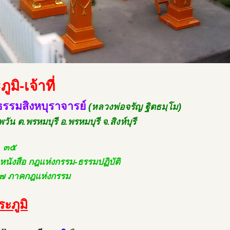
ูมิ-เจ้าที่
รรมสิงหบุราจารย์
(หลวงพ่อจรัญ ฐิตธมฺโม)
พวัน ต.พรหมบุรี อ.พรหมบุรี จ.สิงห์บุรี
. ๓๕
.หนังสือ กฎแห่งกรรม-ธรรมปฏิบัติ
ี่ ๗ ภาคกฎแห่งกรรม
ระภูมิ