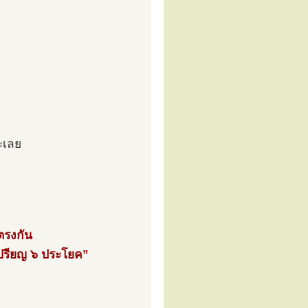
ะเลย
ตรงกัน
เปรียญ ๖ ประโยค”