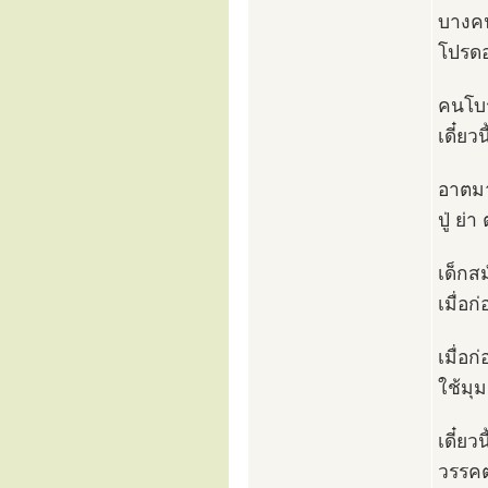
บางคน
โปรดอ
คนโบร
เดี๋ยว
อาตมา
ปู่ ย่
เด็กสม
เมื่อก
เมื่อ
ใช้มุ
เดี๋ยว
วรรคต