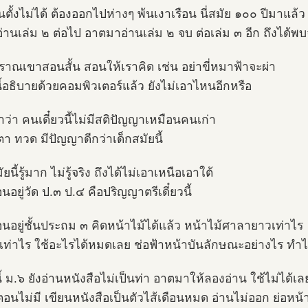
ตั้งไม่ได้ ต้องออกไปห่างๆ พ้นเงาเรือน นี่สมัย ๑๐๐ ปีมาแล้ว
่านเล่ม ๒ ต่อไป อาตมาอ่านเล่ม ๒ จบ ต่อเล่ม ๓ อีก ถึงได้พบ
าณเขาสอนสั้น สอนให้เราคิด เช่น อย่าขี่หมาฟ้าจะผ่า
นี้อธิบายด้วยคอมพิวเตอร์แล้ว ยังไม่เอาไหนอีกหรือ
ว่า คนเดี๋ยวนี้ไม่มีสติปัญญาเหมือนคนเก่า
า ตา ทวด มีปัญญาดีกว่าเด็กสมัยนี้
ัยนี้รู้มาก ไม่รู้จริง ถึงได้ไม่เอาเหนือเอาใต้
่อนอยู่วัด ป.๓ ป.๔ คือปริญญาตรีเดี๋ยวนี้
ก่อนอยู่ชั้นประถม ๓ คิดหน้าไม้ได้แล้ว หน้าไม้ศาลายาวเท่าไร
มเท่าไร ใช้อะไรได้หมดเลย ช่อฟ้าหน้าบันลักษณะอย่างไร ทำ
นี้ ม.๖ ยังอ่านหนังสือไม่เป็นท่า อาตมาให้ลองอ่าน ใช้ไม่ได้เล
อนไม่มี เขียนหนังสือเป็นตัวไส้เดือนหมด อ่านไม่ออก ย่อหน้าก