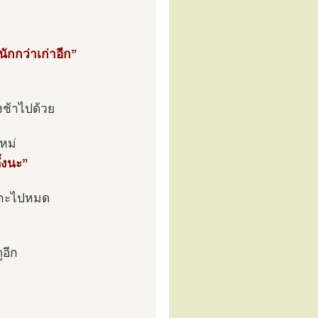
ักกว่าเก่าอีก”
ิงช้าไปด้วย
หม่
ั้งนะ”
กะกะไปหมด
ูอีก