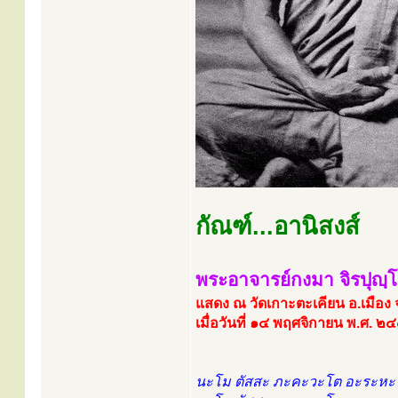
กัณฑ์...อานิสงส์
พระอาจารย์กงมา จิรปุญฺ
แสดง ณ วัดเกาะตะเคียน อ.เมือง จ
เมื่อวันที่ ๑๔ พฤศจิกายน พ.ศ. ๒
นะโม ตัสสะ ภะคะวะโต อะระหะโ