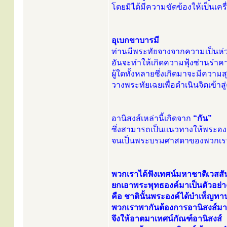
โดยมิได้มีความขัดข้องให้เป็นเครื
อุเบกขาบารมี
ท่านมีพระทัยจางจากความเป็นห่วง
อันจะทำให้เกิดความฟุ้งซ่านรำ
ผู้ใดทั้งหลายซึ่งเกิดมาจะมีความสุ
วางพระทัยเฉยเพื่อดำเนินจิตเข้าสู
อานิสงส์เหล่านี้เกิดจาก
“กัน”
ซึ่งสามารถเป็นแนวทางให้พระองค
จนเป็นพระบรมศาสดาของพวกเรา
พวกเราได้ฟังเทศน์มหาชาติเวสส
ยกเอาพระพุทธองค์มาเป็นตัวอย่า
คือ ชาตินั้นพระองค์ได้บำเพ็ญท
พวกเราพากันต้องการอานิสงส์ม
จึงให้อาตมาเทศน์กัณฑ์อานิสงส์