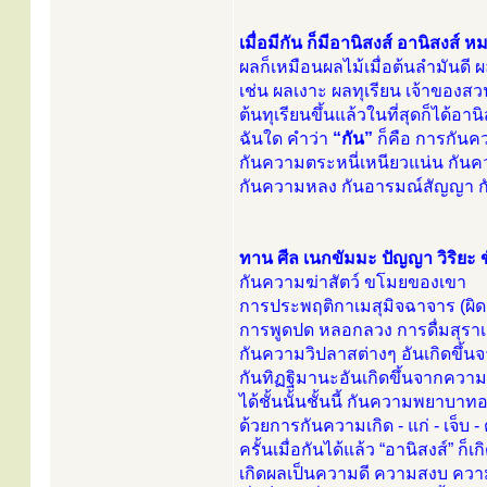
เมื่อมีกัน ก็มีอานิสงส์ อานิสงส์ ห
ผลก็เหมือนผลไม้เมื่อต้นลำมันดี ผลก
เช่น ผลเงาะ ผลทุเรียน เจ้าของส
ต้นทุเรียนขึ้นแล้วในที่สุดก็ได้อา
ฉันใด คำว่า
“กัน”
ก็คือ การกันควา
กันความตระหนี่เหนียวแน่น กั
กันความหลง กันอารมณ์สัญญา ก
ทาน ศีล เนกขัมมะ ปัญญา วิริยะ 
กันความฆ่าสัตว์ ขโมยของเขา
การประพฤติกาเมสุมิจฉาจาร (ผิดส
การพูดปด หลอกลวง การดื่มสุราเมรั
กันความวิปลาสต่างๆ อันเกิดขึ้นจ
กันทิฏฐิมานะอันเกิดขึ้นจากควา
ได้ชั้นนั้นชั้นนี้ กันความพยาบา
ด้วยการกันความเกิด - แก่ - เจ็บ -
ครั้นเมื่อกันได้แล้ว “อานิสงส์” ก็เกิ
เกิดผลเป็นความดี ความสงบ ความ