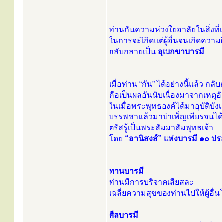
ท่านกันความห่วงใยอาลัยในสิ่งที่เ
ในการจะเิกิดแต่ผู้อื่นจนเกิด
กลับกลายเป็น
อุเบกขาบารมี
เมื่อท่าน “กัน” ได้อย่างนี้แล้ว กล
คือเป็นผลอันนับเนื่องมาจากเหตุ
ในเมื่อพระพุทธองค์ได้มาอุบัติบัง
บรรพชาแล้วมาบำเพ็ญเพียรจนได
ตรัสรู้เป็นพระสัมมาสัมพุทธเจ้า
โดย
“อานิสงส์” แห่งบารมี ๑๐ ป
ทานบารมี
ท่านมีการบริจาคเสียสละ
เฉลี่ยความสุขของท่านไปให้ผู้อื่
ศีลบารมี