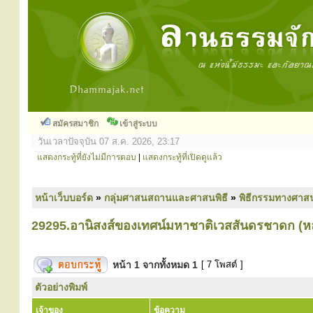
สมัครสมาชิก
เข้าสู่ระบบ
วันเวลาปัจจุบัน 07 ส.ค. 2026, 23:17
แสดงกระทู้ที่ยังไม่มีการตอบ
|
แสดงกระทู้ที่เปิดดูแล้ว
หน้าเว็บบอร์ด
»
กลุ่มศาสนสถานและศาสนพิธี
»
พิธีกรรมทางศาส
29295.อานิสงส์ของเทศน์มหาชาติเวสสันดรชาดก (หลว
หน้า
1
จากทั้งหมด
1
[ 7 โพสต์ ]
ตัวอย่างพิมพ์
เจ้าของ
ข้อความ