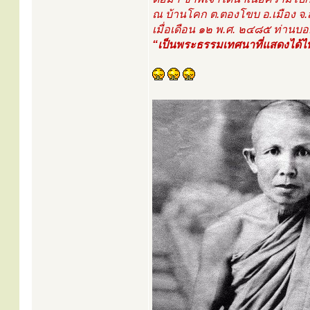
ณ บ้านโคก ต.ตองโขบ อ.เมือง จ
เมื่อเดือน ๑๒ พ.ศ. ๒๔๘๕ ท่านบอ
“เป็นพระธรรมเทศนาที่แสดงได้ไพเ