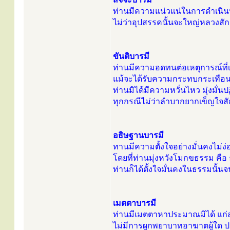
ท่านมีความแน่วแน่ในการดำเนิน
ไม่ว่าอุปสรรคนั้นจะใหญ่หลวงสักเ
ขันติบารมี
ท่านมีความอดทนต่อเหตุการณ์ที่เก
แม้จะได้รับความกระทบกระเทือ
ท่านมิได้มีความหวั่นไหว มุ่งมั่น
ทุกกรณีไม่ว่าลำบากยากเข็ญใจสักเ
อธิษฐานบารมี
ทานมีความตั้งใจอย่างมั่นคงไม
โดยที่ท่านมุ่งหวังโมกขธรรม คือ 
ท่านก็ได้ตั้งใจมั่นคงในธรรมนั้นจนถ
เมตตาบารมี
ท่านมีเมตตาหาประมาณมิได้ แก่ส
ไม่มีการผูกพยาบาทอาฆาตผู้ใด ปล