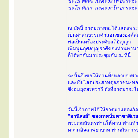
นะโม ตัสสะ ภะคะวะโต อะระหะโ
นะโม ตัสสะ ภะคะวะโต อะระหะโ
ณ บัดนี้ อาตมภาพจะได้แสดงพระ
เป็นศาสนธรรมคำสอนขององค์สมเ
พอเป็นเครื่องประดับสติปัญญา
เพิ่มพูนกุศลบุญราศีของท่านทานา
ก็ได้พากันมาประชุมกัน ณ ที่นี้
ฉะนั้นจึงขอให้ท่านทั้งหลายจงพา
และเงี่ยโสตประสาทดุจภาชนะทอ
ซึ่งอมฤตยรสวารี ดังที่อาตมาจะได
วันนี้เจ้าภาพได้ให้อาตมาแสดงกั
“อานิสงส์” ของเทศน์มหาชาติเว
พระเวสสันดรท่านให้ทาน ท่านทำบ
ความอิจฉาพยาบาท ท่านกันการประ