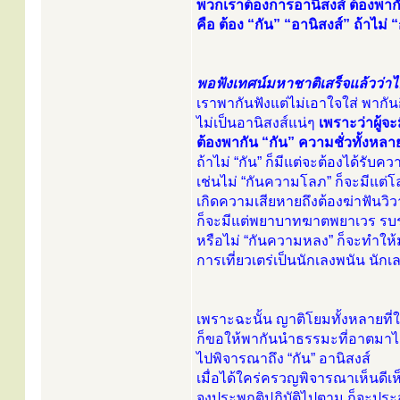
พวกเราต้องการอานิสงส์ ต้องพาก
คือ ต้อง “กัน” “อานิสงส์” ถ้าไม่ “
พอฟังเทศน์มหาชาติเสร็จแล้วว่าได
เราพากันฟังแต่ไม่เอาใจใส่ พากั
ไม่เป็นอานิสงส์แน่ๆ
เพราะว่าผู้จะ
ต้องพากัน “กัน” ความชั่วทั้งหลาย
ถ้าไม่ “กัน” ก็มีแต่จะต้องได้รับ
เช่นไม่ “กันความโลภ” ก็จะมีแต่โล
เกิดความเสียหายถึงต้องฆ่าฟันวิ
ก็จะมีแต่พยาบาทฆาตพยาเวร รบราฆ
หรือไม่ “กันความหลง” ก็จะทำให้
การเที่ยวเตร่เป็นนักเลงพนัน นักเ
เพราะฉะนั้น ญาติโยมทั้งหลายที่ใ
ก็ขอให้พากันนำธรรมะที่อาตมาได
ไปพิจารณาถึง “กัน” อานิสงส์
เมื่อได้ใคร่ครวญพิจารณาเห็นดี
จงประพฤติปฏิบัติไปตาม ก็จะป