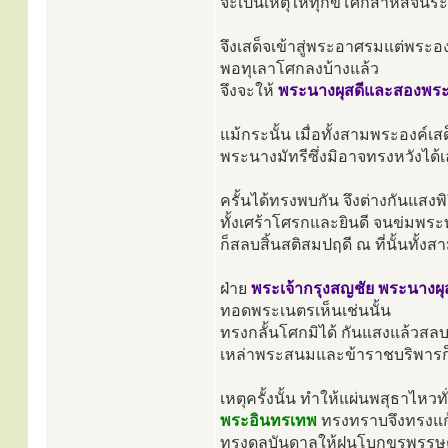
จะเป็นเหตุให้ทุกข์โศกสาหัสจนระง
จึงเสด็จเข้าสู่พระอาศรมแต่พระอง
พอทุเลาโศกลงบ้างแล้ว
จึงจะให้
พระนางผุสดีและสองพร
แม้กระนั้น เมื่อทั้งสามพระองค์
พระนางมัทรีซึ่งมิอาจทรงหวังได้
ครั้นได้ทรงพบกัน จึงต่างกันแสงพิร
ทั้งเศร้าโศรกและยินดี จนข่มพระทั
ก็สลบสิ้นสติสมปฤดี ณ ที่นั้นทั้ง
ฝ่าย
พระเจ้ากรุงสญชัย พระนางผ
ทอดพระเนตรเห็นเช่นนั้น
ทรงกลั้นโศกมิได้ กันแสงแล้วสลบ
เหล่าพระสนมและข้าราชบริพารก
เหตุครั้งนั้น ทำให้แผ่นพสุธาไหวทั่
พระอินทรเทพ
ทรงทราบจึงทรงแก้เหต
ทรงดลบันดาลให้ฝนโบกขรพรรษตก