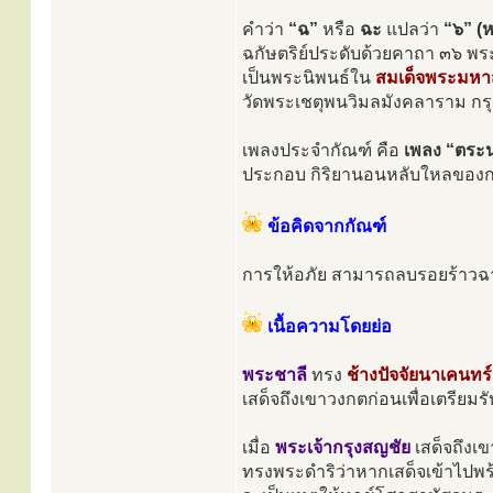
คำว่า
“ฉ”
หรือ
ฉะ
แปลว่า
“๖” (
ฉกัษตริย์ประดับด้วยคาถา ๓๖ พ
เป็นพระนิพนธ์ใน
สมเด็จพระมหา
วัดพระเชตุพนวิมลมังคลาราม ก
เพลงประจำกัณฑ์ คือ
เพลง “ตระ
ประกอบ กิริยานอนหลับใหลของกษัต
ข้อคิดจากกัณฑ์
การให้อภัย สามารถลบรอยร้าวฉา
เนื้อความโดยย่อ
พระชาลี
ทรง
ช้างปัจจัยนาเคนทร์
เสด็จถึงเขาวงกตก่อนเพื่อเตรียมร
เมื่อ
พระเจ้ากรุงสญชัย
เสด็จถึงเ
ทรงพระดำริว่าหากเสด็จเข้าไปพร