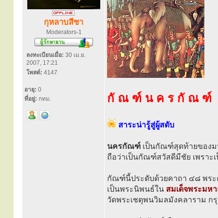
กุหลาบสีชา
Moderators-1
ลงทะเบียนเมื่อ:
30 เม.ย.
2007, 17:21
โพสต์:
4147
อายุ:
0
กั ณ ฑ์ น ค ร กั ณ ฑ์
ที่อยู่:
กทม.
สาระน่ารู้สู่ผู้สดับ
นครกัณฑ์
เป็นกัณฑ์สุดท้ายของ
ถือว่าเป็นกัณฑ์สวัสดีมีชัย เพราะ
กัณฑ์นี้ประดับด้วยคาถา ๔๘ พร
เป็นพระนิพนธ์ใน
สมเด็จพระมหา
วัดพระเชตุพนวิมลมังคลาราม ก