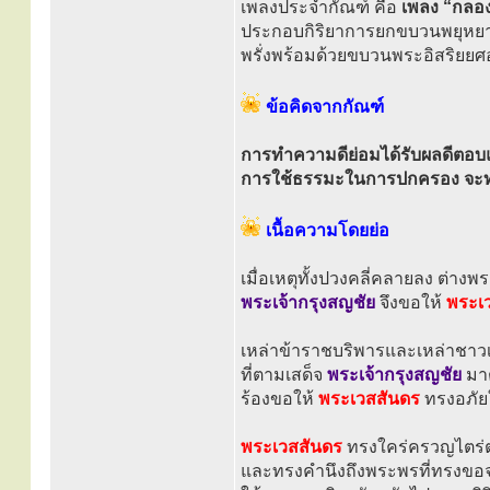
เพลงประจำกัณฑ์ คือ
เพลง “กลอ
ประกอบกิริยาการยกขบวนพยุห
พรั่งพร้อมด้วยขบวนพระอิสริยยศ
ข้อคิดจากกัณฑ์
การทำความดีย่อมได้รับผลดีตอ
การใช้ธรรมะในการปกครอง จะทำ
เนื้อความโดยย่อ
เมื่อเหตุทั้งปวงคลี่คลายลง ต่าง
พระเจ้ากรุงสญชัย
จึงขอให้
พระเ
เหล่าข้าราชบริพารและเหล่าชาวเ
ที่ตามเสด็จ
พระเจ้ากรุงสญชัย
มาต
ร้องขอให้
พระเวสสันดร
ทรงอภัยใ
พระเวสสันดร
ทรงใคร่ครวญไตร่ตร
และทรงคำนึงถึงพระพรที่ทรงข