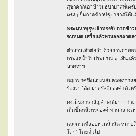
สุชาดาก็เอาข้าวมธุปายาสที่เตรี
ตรงๆ ยื่นถาดข้าวปธุปายาสให้แล้
พระมหาบุรุษเจ้าทรงรับถาดข้าวม
จนหมด เสร็จแล้วทรงลอยถาดลงสู
ตํานานเล่าต่อว่า ด้วยอานุภาพพ
กระแสน้ำไปประมาณ ๑ เส้นแล้วก
นาคราช
พญานาคซึ่งนอนหลับตลอดกาลยาวนา
ร้องว่า “อ้อ มาตรัสอีกองค์แล้วหร
คงเป็นภาษาสัญลักษณ์มากกว่าแปล
เกิดขึ้นหนึ่งพระองค์ ท่ามกลางเ
และถาดที่ลอยทวนน้ำนั้น หมายถึ
โลก” โดยทั่วไป