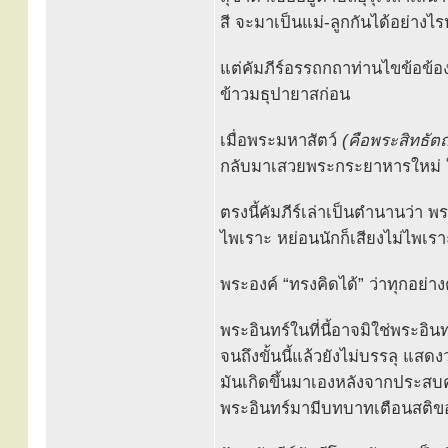
สี จะมาเป็นแม่-ลูกกันได้อย่างไร
แต่คัมภีร์อรรถกถาท่านไขข้อข้อง
ข้าวมธุปายาสก่อน
เมื่อพระมหาสัตว์
(คือพระสิทธัต
กลับมาเสวยพระกระยาหารใหม่ ให
ตรงนี้คัมภีร์เล่าเป็นตำนานว่า 
ไพเราะ หย่อนนักก็เสียงไม่ไพเรา
พระองค์ “ทรงคิดได้” ว่าทุกอย่าง
พระอินทร์ในที่นี้อาจมิใช่พระอิ
จนถึงขั้นนี้แล้วยังไม่บรรลุ แสด
มันเกิดขึ้นมาเองหลังจากประสบคว
พระอินทร์มามีบทบาทเตือนสติขอ