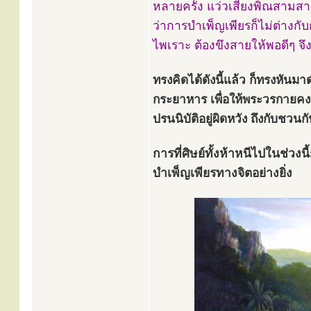
หลายครั้ง แว่วเสียงพิณสามสาย
ว่าการบำเพ็ญเพียรก็ไม่ต่างกั
ไพเราะ ต้องขึงสายให้พอดีๆ 
ทรงคิดได้ดังนี้แล้ว ก็ทรงหันม
กระยาหาร เพื่อให้พระวรกายคงคื
ปรนนิบัติอยู่ผิดหวัง ถึงกับชว
การที่ศิษย์ทั้งห้าหนีไปในช่
บำเพ็ญเพียรทางจิตอย่างยิ่ง