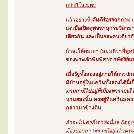
กว่ากิโลเมตร
แล้วอย่างนี้
คัมภีร์อรรถกถา
ท่
แต่เมื่อเปิดดูพจนานุกรมวิส
เดียวกัน และเป็นยสะคนเดียวก
ถ้าจะให้ผมเดา (สมมติว่าที่พูดนี
ของพระเจ้าพิมพิสาร กษัตริย์แห
เมื่อรัฐทั้งสองอยู่ภายใต้การ
มีบ้านอยู่ในแคว้นทั้งสองได้นี้
ตามสามีไปอยู่ที่เมืองพาราณสี 
นามยสะนั้น คงอยู่ที่แคว้นมคธ
กล่าวมาข้างต้น
ถ้าจะให้เดาก็เดาดังนี้แล ผิดถูกอ
ต้องบอกมา เพราะมีอยู่แล้วคนห