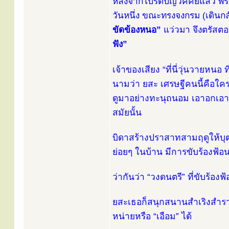
หลังจากโปรดปัญวัคคีย์แล้ว พ
วันหนึ่ง ขณะทรงจงกรม (เดินกล
ขัดข้องหนอ”
แว่วมา จึงตรัสต
ฟัง”
เจ้าของเสียง “ที่นี่วุ่นวายหน
นามว่า ยสะ เศรษฐีคนนี้คือใคร
ดูมาอย่างทะนุถนอม เอาอกเอาใ
สมัยนั้น
บิดาสร้างปราสาทสามฤดูให้บุตร
ย่อยๆ ในบ้าน มีการขับร้องฟ้อ
ว่ากันว่า “วงดนตรี” ที่ขับร้องฟ
ยสะเธอก็สนุกสนานสำเริงสำราญเ
หน่ายหรือ “เอือม” ได้