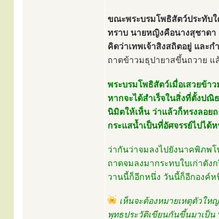
ขณะพระบรมโพธิสัตว์ประทับใต
ทราบ นายหญิงคือนางสุชาดา ก็
คิดว่าเทพเจ้าสิงสถิตอยู่ และก
ถาดข้าวมธุปายาสขึ้นถวาย แล้
พระบรมโพธิสัตว์เมื่อเสวยข้า
หากจะได้สำเร็จในสิ่งที่ตั้งป
นิมิตให้เห็น ว่าแล้วก็ทรงลอ
กระแสน้ำเป็นที่อัศจรรย์ไปได้ห
ว่ากันว่าจมลงไปยังนาคพิภพโ
ถาดจมลงมากระทบใบเก่าดังกริ๊ก ก็
วานนี้ก็อีกหนึ่ง วันนี้ก็อีกองค์
เห็นจะต้องหมายเหตุตัวใหญ่ไ
พุทธประวัติเขียนกันขึ้นมาเป็น