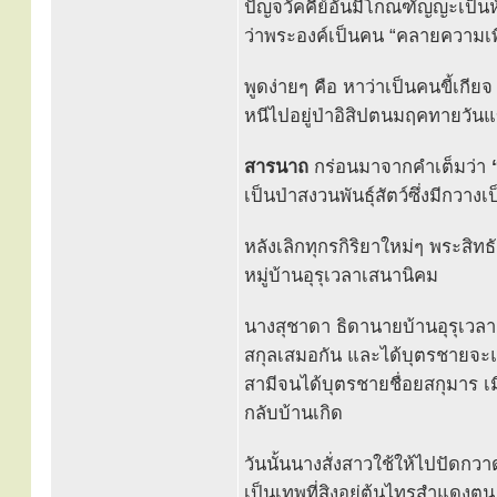
ปัญจวัคคีย์อันมีโกณฑัญญะเป็นหั
ว่าพระองค์เป็นคน “คลายความเพ
พูดง่ายๆ คือ หาว่าเป็นคนขี้เกีย
หนีไปอยู่ป่าอิสิปตนมฤคทายวัน
สารนาถ
กร่อนมาจากคำเต็มว่า
เป็นป่าสงวนพันธุ์สัตว์ซึ่งมีกว
หลังเลิกทุกรกิริยาใหม่ๆ พระสิทธ
หมู่บ้านอุรุเวลาเสนานิคม
นางสุชาดา ธิดานายบ้านอุรุเวลา
สกุลเสมอกัน และได้บุตรชายจะแก
สามีจนได้บุตรชายชื่อยสกุมาร เมื
กลับบ้านเกิด
วันนั้นนางสั่งสาวใช้ให้ไปปัดกว
เป็นเทพที่สิงอยู่ต้นไทรสำแดงต