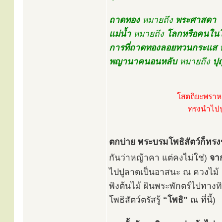
ถาดทอง
หมายถึง
พระศาสดา
แม่น้ำ
หมายถึง
โลกหรือคนใน
การที่ถาดทองลอยทวนกระแส
ห
พญานาคนอนหลับ
หมายถึง
ปุ
โสตถิยะพราห
ทรงนำไปป
ตกบ่าย พระบรมโพธิสัตว์ก็ทรง
กันว่าหญ้าคา แต่คงไม่ใช่)
จา
ไปปูลาดเป็นอาสนะ ณ ควงไม้
พิงต้นไม้ ผินพระพักตร์ไปทางทิ
โพธิสัตว์ตรัสรู้
“โพธิ”
ณ ที่นี้)