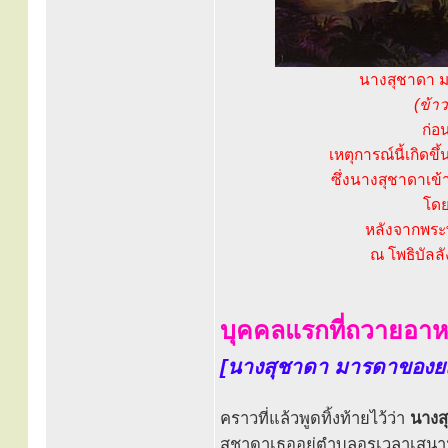
นางสุชาดา ม
(ข้าว
ก่อ
เหตุการณ์นี้เกิดข
ซึ่งนางสุชาดาเข้า
โดย
หลังจากพระพ
ณ โพธิบัลลั
บุคคลแรกที่ถวายอาหา
[นางสุชาดา มารดาของย
คราวที่แล้วพูดทิ้งท้ายไว้ว่า
นางส
สุชาดาเธออยู่ตำบลอุรุเวลาเสน