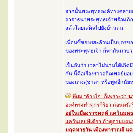
จากนั้นพระพุทธองค์ทรงคลายฤท
อาราธนาพระพุทธเจ้าพร้อมภิก
แล้วโดยเสด็จไปยังบ้านตน
เพื่อนซี้ของยสะล้วนเป็นบุตรข
ของพระพุทธเจ้า ก็พากันมาบวช
เป็นอันว่า เวลาไม่นานได้เกิ
กัน นี้คือเรื่องราวอดีตเพลย์
ของนางสุชาดา หรือพูดอีกนัย
ที่ผม “ค้างใจ” ก็เพราะว่า
น
องค์ทรงทำทุกรกิริยา ก่อนตรัสรู้
อยู่ในเมืองราชคฤห์ แคว้นมค
แคว้นเลยทีเดียว ถ้าดูตามแผนที
มฤคทายวัน เมืองพาราณสี แคว้น