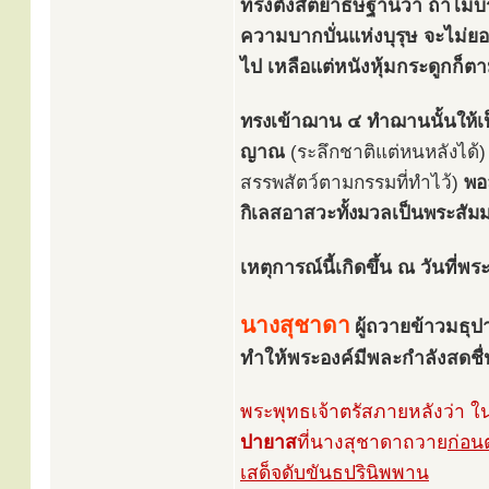
ทรงตั้งสัตยาธิษฐานว่า ถ้าไม่บ
ความบากบั่นแห่งบุรุษ จะไม่ยอม
ไป เหลือแต่หนังหุ้มกระดูกก็ตา
ทรงเข้าฌาน ๔ ทำฌานนั้นให้เป
ญาณ
(ระลึกชาติแต่หนหลังได้
สรรพสัตว์ตามกรรมที่ทำไว้)
พอ
กิเลสอาสวะทั้งมวลเป็นพระสัมมา
เหตุการณ์นี้เกิดขึ้น ณ วันที่
นางสุชาดา
ผู้ถวายข้าวมธุป
ทำให้พระองค์มีพละกำลังสดชื่น
พระพุทธเจ้าตรัสภายหลังว่า ใน
ปายาส
ที่นางสุชาดาถวาย
ก่อนต
เสด็จดับขันธปรินิพพาน